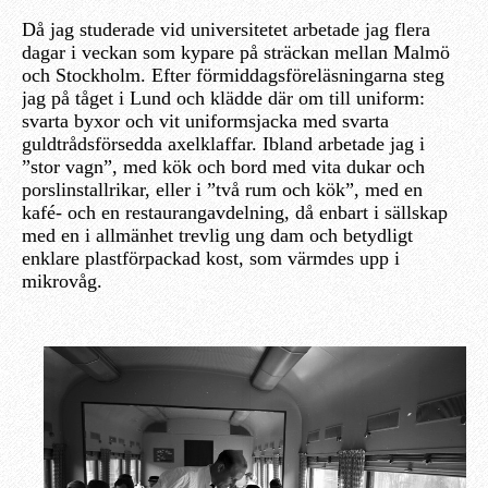
Då jag studerade vid universitetet arbetade jag flera
dagar i veckan som kypare på sträckan mellan Malmö
och Stockholm. Efter förmiddagsföreläsningarna steg
jag på tåget i Lund och klädde där om till uniform:
svarta byxor och vit uniformsjacka med svarta
guldtrådsförsedda axelklaffar. Ibland arbetade jag i
”stor vagn”, med kök och bord med vita dukar och
porslinstallrikar, eller i ”två rum och kök”, med en
kafé- och en restaurangavdelning, då enbart i sällskap
med en i allmänhet trevlig ung dam och betydligt
enklare plastförpackad kost, som värmdes upp i
mikrovåg.