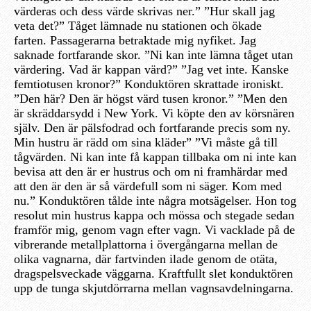
värderas och dess värde skrivas ner.” ”Hur skall jag
veta det?” Tåget lämnade nu stationen och ökade
farten. Passagerarna betraktade mig nyfiket. Jag
saknade fortfarande skor. ”Ni kan inte lämna tåget utan
värdering. Vad är kappan värd?” ”Jag vet inte. Kanske
femtiotusen kronor?” Konduktören skrattade ironiskt.
”Den här? Den är högst värd tusen kronor.” ”Men den
är skräddarsydd i New York. Vi köpte den av körsnären
själv. Den är pälsfodrad och fortfarande precis som ny.
Min hustru är rädd om sina kläder” ”Vi måste gå till
tågvärden. Ni kan inte få kappan tillbaka om ni inte kan
bevisa att den är er hustrus och om ni framhärdar med
att den är den är så värdefull som ni säger. Kom med
nu.” Konduktören tålde inte några motsägelser. Hon tog
resolut min hustrus kappa och mössa och stegade sedan
framför mig, genom vagn efter vagn. Vi vacklade på de
vibrerande metallplattorna i övergångarna mellan de
olika vagnarna, där fartvinden ilade genom de otäta,
dragspelsveckade väggarna. Kraftfullt slet konduktören
upp de tunga skjutdörrarna mellan vagnsavdelningarna.