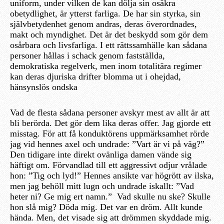
uniform, under vilken de kan dölja sin osäkra
obetydlighet, är ytterst farliga. De har sin styrka, sin
självbetydenhet genom andras, deras överordnades,
makt och myndighet. Det är det beskydd som gör dem
osårbara och livsfarliga. I ett rättssamhälle kan sådana
personer hållas i schack genom fastställda,
demokratiska regelverk, men inom totalitära regimer
kan deras djuriska drifter blomma ut i ohejdad,
hänsynslös ondska
Vad de flesta sådana personer avskyr mest av allt är att
bli berörda. Det gör dem lika deras offer. Jag gjorde ett
misstag. För att få konduktörens uppmärksamhet rörde
jag vid hennes axel och undrade: ”Vart är vi på väg?”
Den tidigare inte direkt ovänliga damen vände sig
häftigt om. Förvandlad till ett aggressivt odjur vrålade
hon: ”Tig och lyd!” Hennes ansikte var högrött av ilska,
men jag behöll mitt lugn och undrade iskallt: ”Vad
heter ni? Ge mig ert namn.” Vad skulle nu ske? Skulle
hon slå mig? Döda mig. Det var en dröm. Allt kunde
hända. Men, det visade sig att drömmen skyddade mig.