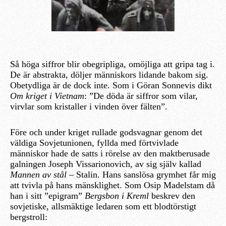
Så höga siffror blir obegripliga, omöjliga att gripa tag i.
De är abstrakta, döljer människors lidande bakom sig.
Obetydliga är de dock inte. Som i Göran Sonnevis dikt
Om kriget i Vietnam
: ”De döda är siffror som vilar,
virvlar som kristaller i vinden över fälten”.
Före och under kriget rullade godsvagnar genom det
väldiga Sovjetunionen, fyllda med förtvivlade
människor hade de satts i rörelse av den maktberusade
galningen Joseph Vissarionovich, av sig själv kallad
Mannen av stål –
Stalin. Hans sanslösa grymhet får mig
att tvivla på hans mänsklighet. Som Osip Madelstam då
han i sitt ”epigram”
Bergsbon i Kreml
beskrev den
sovjetiske, allsmäktige ledaren som ett blodtörstigt
bergstroll: