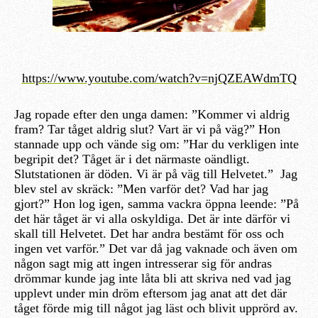
https://www.youtube.com/watch?v=njQZEAWdmTQ
Jag ropade efter den unga damen: ”Kommer vi aldrig
fram? Tar tåget aldrig slut? Vart är vi på väg?” Hon
stannade upp och vände sig om: ”Har du verkligen inte
begripit det? Tåget är i det närmaste oändligt.
Slutstationen är döden. Vi är på väg till Helvetet.” Jag
blev stel av skräck: ”Men varför det? Vad har jag
gjort?” Hon log igen, samma vackra öppna leende: ”På
det här tåget är vi alla oskyldiga. Det är inte därför vi
skall till Helvetet. Det har andra bestämt för oss och
ingen vet varför.” Det var då jag vaknade och även om
någon sagt mig att ingen intresserar sig för andras
drömmar kunde jag inte låta bli att skriva ned vad jag
upplevt under min dröm eftersom jag anat att det där
tåget förde mig till något jag läst och blivit upprörd av.