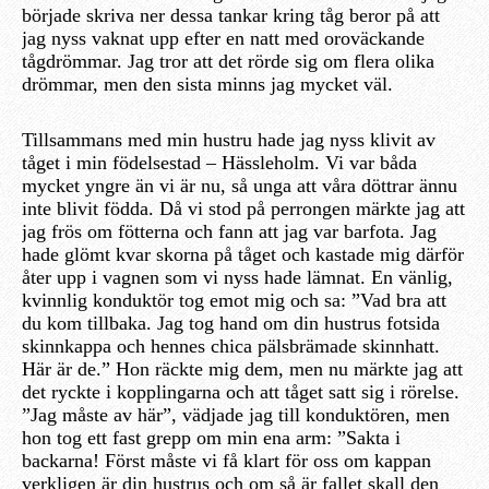
började skriva ner dessa tankar kring tåg beror på att
jag nyss vaknat upp efter en natt med oroväckande
tågdrömmar. Jag tror att det rörde sig om flera olika
drömmar, men den sista minns jag mycket väl.
Tillsammans med min hustru hade jag nyss klivit av
tåget i min födelsestad – Hässleholm. Vi var båda
mycket yngre än vi är nu, så unga att våra döttrar ännu
inte blivit födda. Då vi stod på perrongen märkte jag att
jag frös om fötterna och fann att jag var barfota. Jag
hade glömt kvar skorna på tåget och kastade mig därför
åter upp i vagnen som vi nyss hade lämnat. En vänlig,
kvinnlig konduktör tog emot mig och sa: ”Vad bra att
du kom tillbaka. Jag tog hand om din hustrus fotsida
skinnkappa och hennes chica pälsbrämade skinnhatt.
Här är de.” Hon räckte mig dem, men nu märkte jag att
det ryckte i kopplingarna och att tåget satt sig i rörelse.
”Jag måste av här”, vädjade jag till konduktören, men
hon tog ett fast grepp om min ena arm: ”Sakta i
backarna! Först måste vi få klart för oss om kappan
verkligen är din hustrus och om så är fallet skall den