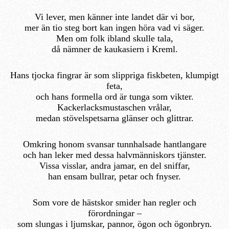
Vi lever, men känner inte landet där vi bor,
mer än tio steg bort kan ingen höra vad vi säger.
Men om folk ibland skulle tala,
då nämner de kaukasiern i Kreml.
Hans tjocka fingrar är som slippriga fiskbeten, klumpigt
feta,
och hans formella ord är tunga som vikter.
Kackerlacksmustaschen vrålar,
medan stövelspetsarna glänser och glittrar.
Omkring honom svansar tunnhalsade hantlangare
och han leker med dessa halvmänniskors tjänster.
Vissa visslar, andra jamar, en del sniffar,
han ensam bullrar, petar och fnyser.
Som vore de hästskor smider han regler och
förordningar –
som slungas i ljumskar, pannor, ögon och ögonbryn.