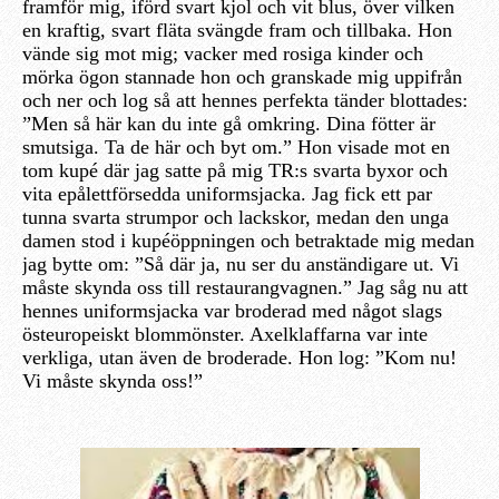
framför mig, iförd svart kjol och vit blus, över vilken
en kraftig, svart fläta svängde fram och tillbaka. Hon
vände sig mot mig; vacker med rosiga kinder och
mörka ögon stannade hon och granskade mig uppifrån
och ner och log så att hennes perfekta tänder blottades:
”Men så här kan du inte gå omkring. Dina fötter är
smutsiga. Ta de här och byt om.” Hon visade mot en
tom kupé där jag satte på mig TR:s svarta byxor och
vita epålettförsedda uniformsjacka. Jag fick ett par
tunna svarta strumpor och lackskor, medan den unga
damen stod i kupéöppningen och betraktade mig medan
jag bytte om: ”Så där ja, nu ser du anständigare ut. Vi
måste skynda oss till restaurangvagnen.” Jag såg nu att
hennes uniformsjacka var broderad med något slags
östeuropeiskt blommönster. Axelklaffarna var inte
verkliga, utan även de broderade. Hon log: ”Kom nu!
Vi måste skynda oss!”