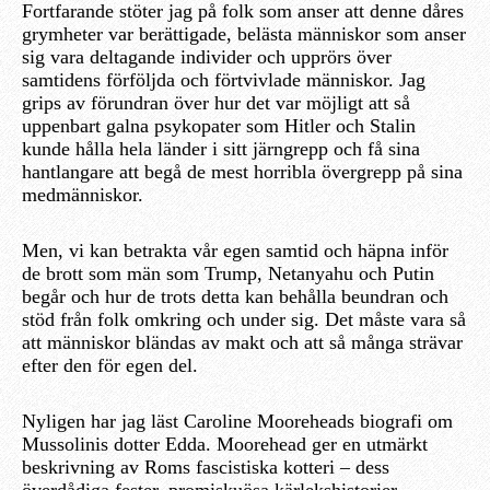
Fortfarande stöter jag på folk som anser att denne dåres
grymheter var berättigade, belästa människor som anser
sig vara deltagande individer och upprörs över
samtidens förföljda och förtvivlade människor. Jag
grips av förundran över hur det var möjligt att så
uppenbart galna psykopater som Hitler och Stalin
kunde hålla hela länder i sitt järngrepp och få sina
hantlangare att begå de mest horribla övergrepp på sina
medmänniskor.
Men, vi kan betrakta vår egen samtid och häpna inför
de brott som män som Trump, Netanyahu och Putin
begår och hur de trots detta kan behålla beundran och
stöd från folk omkring och under sig. Det måste vara så
att människor bländas av makt och att så många strävar
efter den för egen del.
Nyligen har jag läst Caroline Mooreheads biografi om
Mussolinis dotter Edda. Moorehead ger en utmärkt
beskrivning av Roms fascistiska kotteri – dess
överdådiga fester, promiskuösa kärlekshistorier,