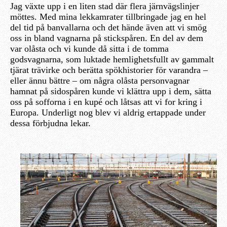
Jag växte upp i en liten stad där flera järnvägslinjer
möttes. Med mina lekkamrater tillbringade jag en hel
del tid på banvallarna och det hände även att vi smög
oss in bland vagnarna på stickspåren. En del av dem
var olåsta och vi kunde då sitta i de tomma
godsvagnarna, som luktade hemlighetsfullt av gammalt
tjärat trävirke och berätta spökhistorier för varandra –
eller ännu bättre – om några olåsta personvagnar
hamnat på sidospåren kunde vi klättra upp i dem, sätta
oss på sofforna i en kupé och låtsas att vi for kring i
Europa. Underligt nog blev vi aldrig ertappade under
dessa förbjudna lekar.