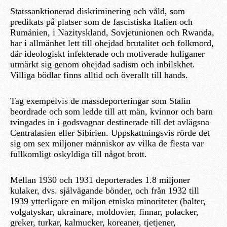
Statssanktionerad diskriminering och våld, som
predikats på platser som de fascistiska Italien och
Rumänien, i Nazityskland, Sovjetunionen och Rwanda,
har i allmänhet lett till ohejdad brutalitet och folkmord,
där ideologiskt infekterade och motiverade huliganer
utmärkt sig genom ohejdad sadism och inbilskhet.
Villiga bödlar finns alltid och överallt till hands.
Tag exempelvis de massdeporteringar som Stalin
beordrade och som ledde till att män, kvinnor och barn
tvingades in i godsvagnar destinerade till det avlägsna
Centralasien eller Sibirien. Uppskattningsvis rörde det
sig om sex miljoner människor av vilka de flesta var
fullkomligt oskyldiga till något brott.
Mellan 1930 och 1931 deporterades 1.8 miljoner
kulaker, dvs. självägande bönder, och från 1932 till
1939 ytterligare en miljon etniska minoriteter (balter,
volgatyskar, ukrainare, moldovier, finnar, polacker,
greker, turkar, kalmucker, koreaner, tjetjener,