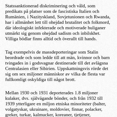
Statssanktionerad diskriminering och våld, som
predikats på platser som de fascistiska Italien och
Rumänien, i Nazityskland, Sovjetunionen och Rwanda,
har i allmänhet lett till ohejdad brutalitet och folkmord,
där ideologiskt infekterade och motiverade huliganer
utmärkt sig genom ohejdad sadism och inbilskhet.
Villiga bödlar finns alltid och överallt till hands.
Tag exempelvis de massdeporteringar som Stalin
beordrade och som ledde till att män, kvinnor och barn
tvingades in i godsvagnar destinerade till det avlägsna
Centralasien eller Sibirien. Uppskattningsvis rörde det
sig om sex miljoner människor av vilka de flesta var
fullkomligt oskyldiga till något brott.
Mellan 1930 och 1931 deporterades 1.8 miljoner
kulaker, dvs. självägande bönder, och från 1932 till
1939 ytterligare en miljon etniska minoriteter (balter,
volgatyskar, ukrainare, moldovier, finnar, polacker,
greker, turkar, kalmucker, koreaner, tjetjener,