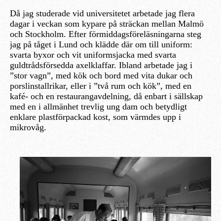
Då jag studerade vid universitetet arbetade jag flera
dagar i veckan som kypare på sträckan mellan Malmö
och Stockholm. Efter förmiddagsföreläsningarna steg
jag på tåget i Lund och klädde där om till uniform:
svarta byxor och vit uniformsjacka med svarta
guldtrådsförsedda axelklaffar. Ibland arbetade jag i
”stor vagn”, med kök och bord med vita dukar och
porslinstallrikar, eller i ”två rum och kök”, med en
kafé- och en restaurangavdelning, då enbart i sällskap
med en i allmänhet trevlig ung dam och betydligt
enklare plastförpackad kost, som värmdes upp i
mikrovåg.