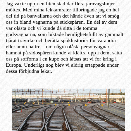
Jag växte upp i en liten stad där flera järnvägslinjer
möttes. Med mina lekkamrater tillbringade jag en hel
del tid på banvallarna och det hände även att vi smög
oss in bland vagnarna på stickspåren. En del av dem
var olåsta och vi kunde då sitta i de tomma
godsvagnarna, som luktade hemlighetsfullt av gammalt
tjärat trävirke och berätta spökhistorier för varandra –
eller ännu bättre – om några olåsta personvagnar
hamnat på sidospåren kunde vi klättra upp i dem, sätta
oss på sofforna i en kupé och låtsas att vi for kring i
Europa. Underligt nog blev vi aldrig ertappade under
dessa förbjudna lekar.