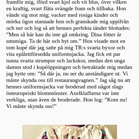
framför mig, iförd svart kjol och vit blus, över vilken
en kraftig, svart fläta svängde fram och tillbaka. Hon
vände sig mot mig; vacker med rosiga kinder och
mörka ögon stannade hon och granskade mig uppifrån
och ner och log så att hennes perfekta tänder blottades:
”Men så här kan du inte gå omkring. Dina fötter är
smutsiga. Ta de här och byt om.” Hon visade mot en
tom kupé där jag satte på mig TR:s svarta byxor och
vita epålettförsedda uniformsjacka. Jag fick ett par
tunna svarta strumpor och lackskor, medan den unga
damen stod i kupéöppningen och betraktade mig medan
jag bytte om: ”Så där ja, nu ser du anständigare ut. Vi
måste skynda oss till restaurangvagnen.” Jag såg nu att
hennes uniformsjacka var broderad med något slags
östeuropeiskt blommönster. Axelklaffarna var inte
verkliga, utan även de broderade. Hon log: ”Kom nu!
Vi måste skynda oss!”