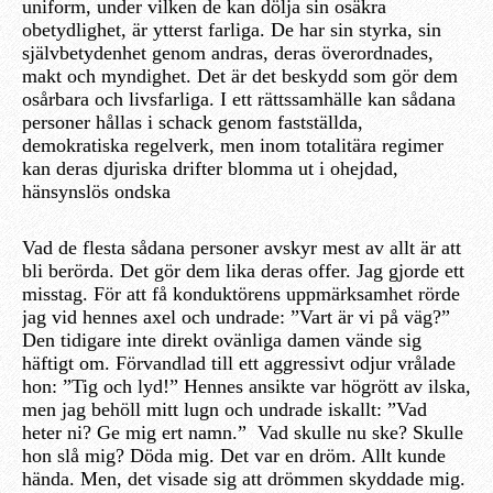
uniform, under vilken de kan dölja sin osäkra
obetydlighet, är ytterst farliga. De har sin styrka, sin
självbetydenhet genom andras, deras överordnades,
makt och myndighet. Det är det beskydd som gör dem
osårbara och livsfarliga. I ett rättssamhälle kan sådana
personer hållas i schack genom fastställda,
demokratiska regelverk, men inom totalitära regimer
kan deras djuriska drifter blomma ut i ohejdad,
hänsynslös ondska
Vad de flesta sådana personer avskyr mest av allt är att
bli berörda. Det gör dem lika deras offer. Jag gjorde ett
misstag. För att få konduktörens uppmärksamhet rörde
jag vid hennes axel och undrade: ”Vart är vi på väg?”
Den tidigare inte direkt ovänliga damen vände sig
häftigt om. Förvandlad till ett aggressivt odjur vrålade
hon: ”Tig och lyd!” Hennes ansikte var högrött av ilska,
men jag behöll mitt lugn och undrade iskallt: ”Vad
heter ni? Ge mig ert namn.” Vad skulle nu ske? Skulle
hon slå mig? Döda mig. Det var en dröm. Allt kunde
hända. Men, det visade sig att drömmen skyddade mig.