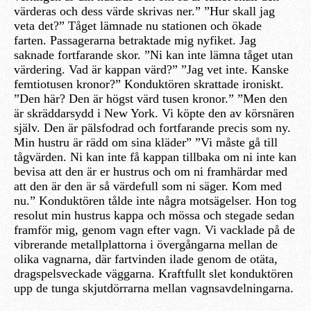
värderas och dess värde skrivas ner.” ”Hur skall jag
veta det?” Tåget lämnade nu stationen och ökade
farten. Passagerarna betraktade mig nyfiket. Jag
saknade fortfarande skor. ”Ni kan inte lämna tåget utan
värdering. Vad är kappan värd?” ”Jag vet inte. Kanske
femtiotusen kronor?” Konduktören skrattade ironiskt.
”Den här? Den är högst värd tusen kronor.” ”Men den
är skräddarsydd i New York. Vi köpte den av körsnären
själv. Den är pälsfodrad och fortfarande precis som ny.
Min hustru är rädd om sina kläder” ”Vi måste gå till
tågvärden. Ni kan inte få kappan tillbaka om ni inte kan
bevisa att den är er hustrus och om ni framhärdar med
att den är den är så värdefull som ni säger. Kom med
nu.” Konduktören tålde inte några motsägelser. Hon tog
resolut min hustrus kappa och mössa och stegade sedan
framför mig, genom vagn efter vagn. Vi vacklade på de
vibrerande metallplattorna i övergångarna mellan de
olika vagnarna, där fartvinden ilade genom de otäta,
dragspelsveckade väggarna. Kraftfullt slet konduktören
upp de tunga skjutdörrarna mellan vagnsavdelningarna.