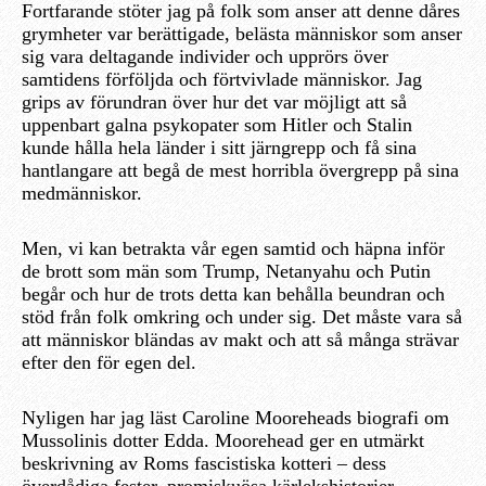
Fortfarande stöter jag på folk som anser att denne dåres
grymheter var berättigade, belästa människor som anser
sig vara deltagande individer och upprörs över
samtidens förföljda och förtvivlade människor. Jag
grips av förundran över hur det var möjligt att så
uppenbart galna psykopater som Hitler och Stalin
kunde hålla hela länder i sitt järngrepp och få sina
hantlangare att begå de mest horribla övergrepp på sina
medmänniskor.
Men, vi kan betrakta vår egen samtid och häpna inför
de brott som män som Trump, Netanyahu och Putin
begår och hur de trots detta kan behålla beundran och
stöd från folk omkring och under sig. Det måste vara så
att människor bländas av makt och att så många strävar
efter den för egen del.
Nyligen har jag läst Caroline Mooreheads biografi om
Mussolinis dotter Edda. Moorehead ger en utmärkt
beskrivning av Roms fascistiska kotteri – dess
överdådiga fester, promiskuösa kärlekshistorier,