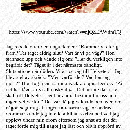
https://www.youtube.com/watch?v=njQZEAWdmTQ
Jag ropade efter den unga damen: ”Kommer vi aldrig
fram? Tar tåget aldrig slut? Vart är vi på väg?” Hon
stannade upp och vände sig om: ”Har du verkligen inte
begripit det? Tåget är i det närmaste oändligt.
Slutstationen är döden. Vi är på väg till Helvetet.” Jag
blev stel av skräck: ”Men varför det? Vad har jag
gjort?” Hon log igen, samma vackra öppna leende: ”På
det här tåget är vi alla oskyldiga. Det är inte därför vi
skall till Helvetet. Det har andra bestämt för oss och
ingen vet varför.” Det var då jag vaknade och även om
någon sagt mig att ingen intresserar sig för andras
drömmar kunde jag inte låta bli att skriva ned vad jag
upplevt under min dröm eftersom jag anat att det där
tåget förde mig till något jag läst och blivit upprörd av.