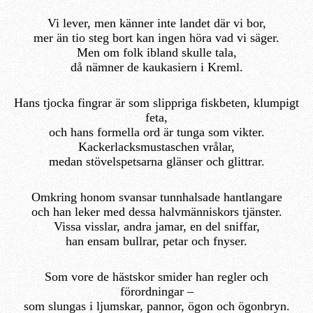
Vi lever, men känner inte landet där vi bor,
mer än tio steg bort kan ingen höra vad vi säger.
Men om folk ibland skulle tala,
då nämner de kaukasiern i Kreml.
Hans tjocka fingrar är som slippriga fiskbeten, klumpigt
feta,
och hans formella ord är tunga som vikter.
Kackerlacksmustaschen vrålar,
medan stövelspetsarna glänser och glittrar.
Omkring honom svansar tunnhalsade hantlangare
och han leker med dessa halvmänniskors tjänster.
Vissa visslar, andra jamar, en del sniffar,
han ensam bullrar, petar och fnyser.
Som vore de hästskor smider han regler och
förordningar –
som slungas i ljumskar, pannor, ögon och ögonbryn.