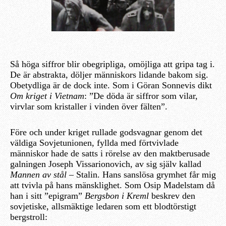
Så höga siffror blir obegripliga, omöjliga att gripa tag i.
De är abstrakta, döljer människors lidande bakom sig.
Obetydliga är de dock inte. Som i Göran Sonnevis dikt
Om kriget i Vietnam
: ”De döda är siffror som vilar,
virvlar som kristaller i vinden över fälten”.
Före och under kriget rullade godsvagnar genom det
väldiga Sovjetunionen, fyllda med förtvivlade
människor hade de satts i rörelse av den maktberusade
galningen Joseph Vissarionovich, av sig själv kallad
Mannen av stål –
Stalin. Hans sanslösa grymhet får mig
att tvivla på hans mänsklighet. Som Osip Madelstam då
han i sitt ”epigram”
Bergsbon i Kreml
beskrev den
sovjetiske, allsmäktige ledaren som ett blodtörstigt
bergstroll: