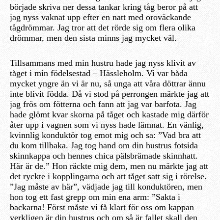
började skriva ner dessa tankar kring tåg beror på att
jag nyss vaknat upp efter en natt med oroväckande
tågdrömmar. Jag tror att det rörde sig om flera olika
drömmar, men den sista minns jag mycket väl.
Tillsammans med min hustru hade jag nyss klivit av
tåget i min födelsestad – Hässleholm. Vi var båda
mycket yngre än vi är nu, så unga att våra döttrar ännu
inte blivit födda. Då vi stod på perrongen märkte jag att
jag frös om fötterna och fann att jag var barfota. Jag
hade glömt kvar skorna på tåget och kastade mig därför
åter upp i vagnen som vi nyss hade lämnat. En vänlig,
kvinnlig konduktör tog emot mig och sa: ”Vad bra att
du kom tillbaka. Jag tog hand om din hustrus fotsida
skinnkappa och hennes chica pälsbrämade skinnhatt.
Här är de.” Hon räckte mig dem, men nu märkte jag att
det ryckte i kopplingarna och att tåget satt sig i rörelse.
”Jag måste av här”, vädjade jag till konduktören, men
hon tog ett fast grepp om min ena arm: ”Sakta i
backarna! Först måste vi få klart för oss om kappan
verkligen är din hustrus och om så är fallet skall den