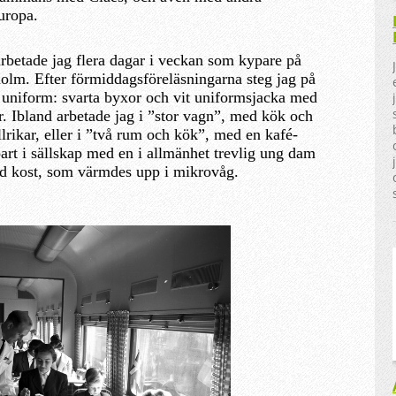
uropa.
arbetade jag flera dagar i veckan som kypare på
lm. Efter förmiddagsföreläsningarna steg jag på
l uniform: svarta byxor och vit uniformsjacka med
r. Ibland arbetade jag i ”stor vagn”, med kök och
lrikar, eller i ”två rum och kök”, med en kafé-
art i sällskap med en i allmänhet trevlig ung dam
ad kost, som värmdes upp i mikrovåg.