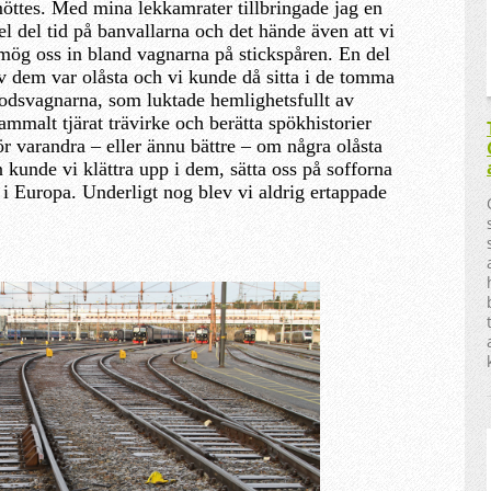
öttes. Med mina lekkamrater tillbringade jag en
el del tid på banvallarna och det hände även att vi
mög oss in bland vagnarna på stickspåren. En del
v dem var olåsta och vi kunde då sitta i de tomma
odsvagnarna, som luktade hemlighetsfullt av
ammalt tjärat trävirke och berätta spökhistorier
ör varandra – eller ännu bättre – om några olåsta
kunde vi klättra upp i dem, sätta oss på sofforna
g i Europa. Underligt nog blev vi aldrig ertappade