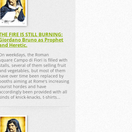
THE FIRE IS STILL BURNING:
Giordano Bruno as Prophet
and Heretic.
On weekdays, the Roman
square Campo di Fiori is filled with
stalls, several of them selling fruit
and vegetables, but most of them
have over time been replaced by
booths aiming at Rome's increasing
tourist hordes and have
accordingly been provided with all
kinds of knick-knacks, t-shirts...