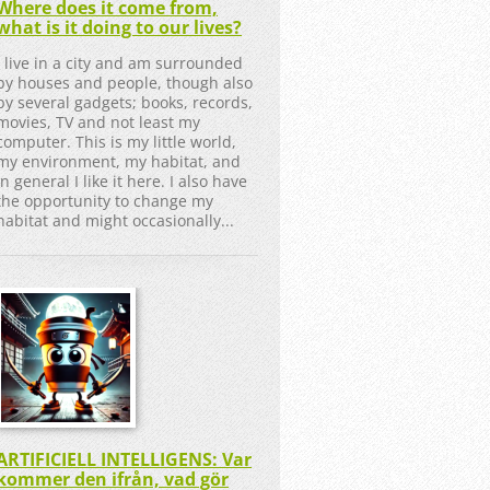
Where does it come from,
what is it doing to our lives?
I live in a city and am surrounded
by houses and people, though also
by several gadgets; books, records,
movies, TV and not least my
computer. This is my little world,
my environment, my habitat, and
in general I like it here. I also have
the opportunity to change my
habitat and might occasionally...
ARTIFICIELL INTELLIGENS: Var
kommer den ifrån, vad gör