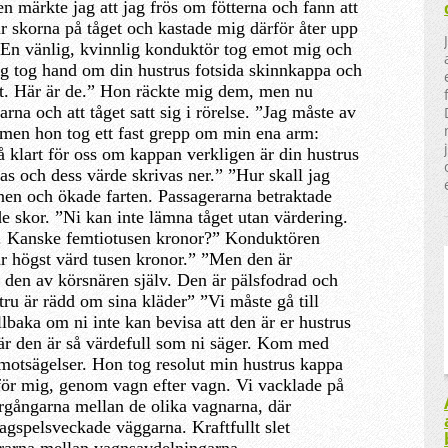
en märkte jag att jag frös om fötterna och fann att
r skorna på tåget och kastade mig därför åter upp
 En vänlig, kvinnlig konduktör tog emot mig och
Jag tog hand om din hustrus fotsida skinnkappa och
t. Här är de.” Hon räckte mig dem, men nu
arna och att tåget satt sig i rörelse. ”Jag måste av
, men hon tog ett fast grepp om min ena arm:
å klart för oss om kappan verkligen är din hustrus
ras och dess värde skrivas ner.” ”Hur skall jag
nen och ökade farten. Passagerarna betraktade
e skor. ”Ni kan inte lämna tåget utan värdering.
e. Kanske femtiotusen kronor?” Konduktören
är högst värd tusen kronor.” ”Men den är
den av körsnären själv. Den är pälsfodrad och
ru är rädd om sina kläder” ”Vi måste gå till
llbaka om ni inte kan bevisa att den är er hustrus
är den är så värdefull som ni säger. Kom med
motsägelser. Hon tog resolut min hustrus kappa
ör mig, genom vagn efter vagn. Vi vacklade på
ergångarna mellan de olika vagnarna, där
agspelsveckade väggarna. Kraftfullt slet
rarna mellan vagnsavdelningarna.