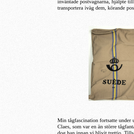
inväntade postvagnarna, hjälpte till
transportera iväg dem, körande po
Min tågfascination fortsatte under 
Claes, som var en än större tågfantas
dog han innan vi blivit trettio. T