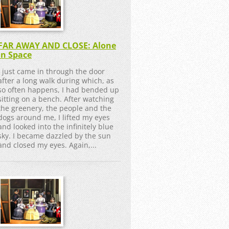
FAR AWAY AND CLOSE: Alone
in Space
I just came in through the door
after a long walk during which, as
so often happens, I had bended up
sitting on a bench. After watching
the greenery, the people and the
dogs around me, I lifted my eyes
and looked into the infinitely blue
sky. I became dazzled by the sun
and closed my eyes. Again,...