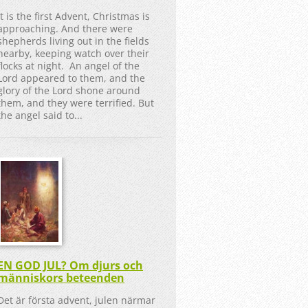
It is the first Advent, Christmas is
approaching. And there were
shepherds living out in the fields
nearby, keeping watch over their
flocks at night. An angel of the
Lord appeared to them, and the
glory of the Lord shone around
them, and they were terrified. But
the angel said to...
EN GOD JUL? Om djurs och
människors beteenden
Det är första advent, julen närmar