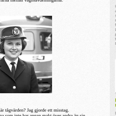
är tågvärden? Jag gjorde ett misstag.
na som inte har annan makt över andra än sin