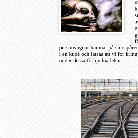
m
h
s
a
g
g
f
personvagnar hamnat på sidospåren 
i en kupé och låtsas att vi for krin
under dessa förbjudna lekar.