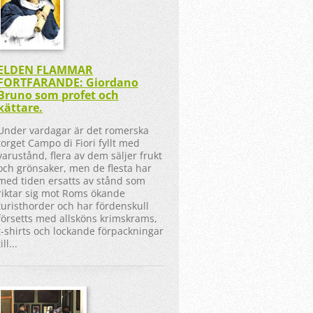
ELDEN FLAMMAR
FORTFARANDE: Giordano
Bruno som profet och
kättare.
Under vardagar är det romerska
torget Campo di Fiori fyllt med
varustånd, flera av dem säljer frukt
och grönsaker, men de flesta har
med tiden ersatts av stånd som
riktar sig mot Roms ökande
turisthorder och har fördenskull
försetts med allsköns krimskrams,
t-shirts och lockande förpackningar
till...