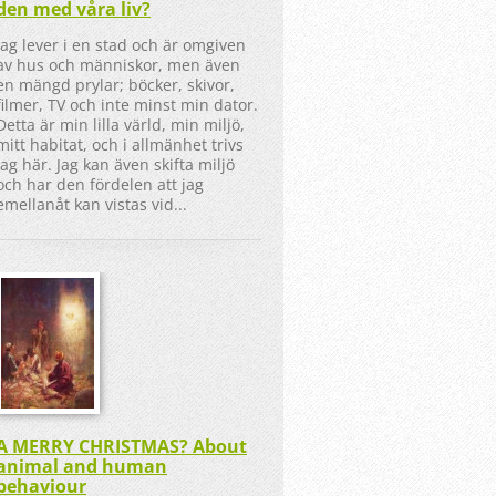
den med våra liv?
Jag lever i en stad och är omgiven
av hus och människor, men även
en mängd prylar; böcker, skivor,
filmer, TV och inte minst min dator.
Detta är min lilla värld, min miljö,
mitt habitat, och i allmänhet trivs
jag här. Jag kan även skifta miljö
och har den fördelen att jag
emellanåt kan vistas vid...
A MERRY CHRISTMAS? About
animal and human
behaviour