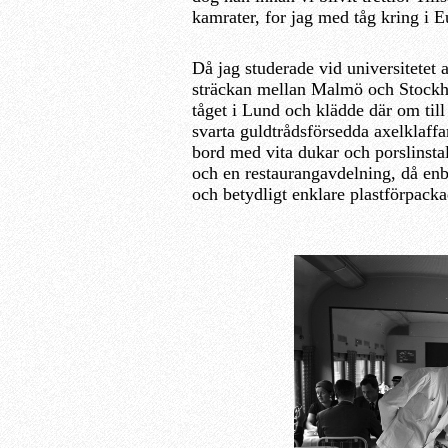
kamrater, for jag med tåg kring i E
Då jag studerade vid universitetet 
sträckan mellan Malmö och Stockho
tåget i Lund och klädde där om til
svarta guldtrådsförsedda axelklaffa
bord med vita dukar och porslinstal
och en restaurangavdelning, då enb
och betydligt enklare plastförpack