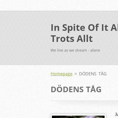
In Spite Of It Al
Trots Allt
We live as we dream - alone
Homepage
>
DÖDENS TÅG
DÖDENS TÅG
J