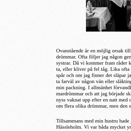
Ovanstående är en möjlig orsak til
drömmar. Ofta följer jag någon geno
systrar. Då vi kommer fram råder ka
ta, eller kliver på fel tåg. Lika ofta
spår och om jag finner det släpar j
ta farväl av någon vän eller släkti
min packning. I allmänhet förvandl
mardrömmar och att jag började skri
nyss vaknat upp efter en natt med 
om flera olika drömmar, men den s
Tillsammans med min hustru hade ja
Hässleholm. Vi var båda mycket yng