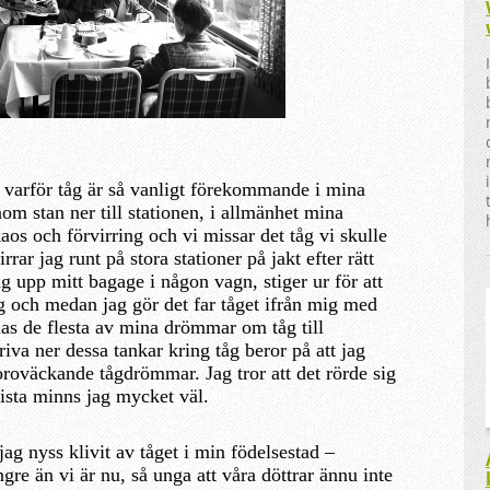
l varför tåg är så vanligt förekommande i mina
m stan ner till stationen, i allmänhet mina
os och förvirring och vi missar det tåg vi skulle
 irrar jag runt på stora stationer på jakt efter rätt
ag upp mitt bagage i någon vagn, stiger ur för att
ng och medan jag gör det far tåget ifrån mig med
as de flesta av mina drömmar om tåg till
va ner dessa tankar kring tåg beror på att jag
oroväckande tågdrömmar. Jag tror att det rörde sig
ista minns jag mycket väl.
g nyss klivit av tåget i min födelsestad –
re än vi är nu, så unga att våra döttrar ännu inte