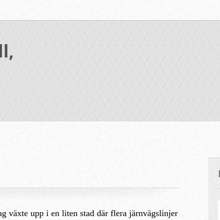
l,
ag växte upp i en liten stad där flera järnvägslinjer