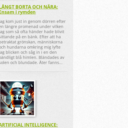
LÅNGT BORTA OCH NÄRA:
Ensam i rymden
Jag kom just in genom dörren efter
en längre promenad under vilken
jag som så ofta händer hade blivit
sittande på en bänk. Efter att ha
betraktat grönskan, människorna
och hundarna omkring mig lyfte
jag blicken och såg in i en den
oändligt blå himlen. Bländades av
solen och blundade. Åter fanns...
ARTIFICIAL INTELLIGENCE: