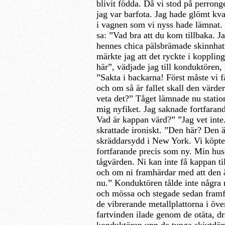
blivit födda. Då vi stod på perrong
jag var barfota. Jag hade glömt kva
i vagnen som vi nyss hade lämnat.
sa: ”Vad bra att du kom tillbaka. 
hennes chica pälsbrämade skinnhat
märkte jag att det ryckte i koppling
här”, vädjade jag till konduktören
”Sakta i backarna! Först måste vi f
och om så är fallet skall den värde
veta det?” Tåget lämnade nu statio
mig nyfiket. Jag saknade fortfarand
Vad är kappan värd?” ”Jag vet int
skrattade ironiskt. ”Den här? Den 
skräddarsydd i New York. Vi köpte 
fortfarande precis som ny. Min hust
tågvärden. Ni kan inte få kappan ti
och om ni framhärdar med att den 
nu.” Konduktören tålde inte några 
och mössa och stegade sedan framf
de vibrerande metallplattorna i öv
fartvinden ilade genom de otäta, dr
konduktören upp de tunga skjutdör