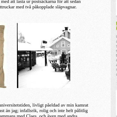
 med att lasta ur postsäckarna för att sedan
sttruckar med två påkopplade släpvagnar.
universitetstiden, livligt påeldad av min kamrat
t än jag; infallsrik, rolig och inte helt pålitlig
illsammans med Claes, och även med andra