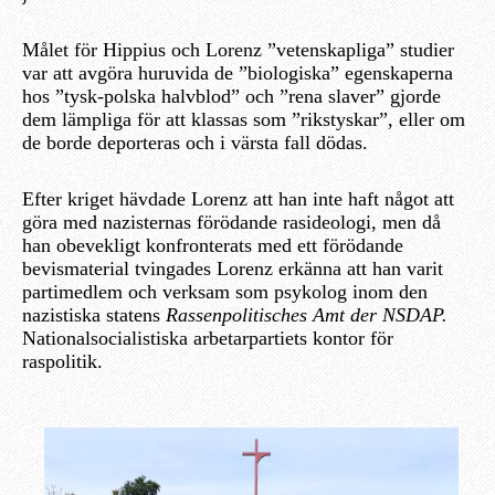
Målet för Hippius och Lorenz ”vetenskapliga” studier
var att avgöra huruvida de ”biologiska” egenskaperna
hos ”tysk-polska halvblod” och ”rena slaver” gjorde
dem lämpliga för att klassas som ”rikstyskar”, eller om
de borde deporteras och i värsta fall dödas.
Efter kriget hävdade Lorenz att han inte haft något att
göra med nazisternas förödande rasideologi, men då
han obevekligt konfronterats med ett förödande
bevismaterial tvingades Lorenz erkänna att han varit
partimedlem och verksam som psykolog inom den
nazistiska statens
Rassenpolitisches Amt der NSDAP.
Nationalsocialistiska arbetarpartiets kontor för
raspolitik.