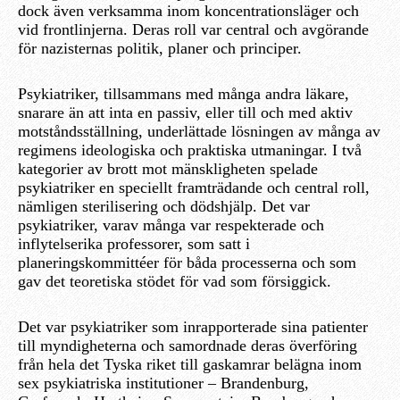
dock även verksamma inom koncentrationsläger och
vid frontlinjerna. Deras roll var central och avgörande
för nazisternas politik, planer och principer.
Psykiatriker, tillsammans med många andra läkare,
snarare än att inta en passiv, eller till och med aktiv
motståndsställning, underlättade lösningen av många av
regimens ideologiska och praktiska utmaningar. I två
kategorier av brott mot mänskligheten spelade
psykiatriker en speciellt framträdande och central roll,
nämligen sterilisering och dödshjälp. Det var
psykiatriker, varav många var respekterade och
inflytelserika professorer, som satt i
planeringskommittéer för båda processerna och som
gav det teoretiska stödet för vad som försiggick.
Det var psykiatriker som inrapporterade sina patienter
till myndigheterna och samordnade deras överföring
från hela det Tyska riket till gaskamrar belägna inom
sex psykiatriska institutioner – Brandenburg,