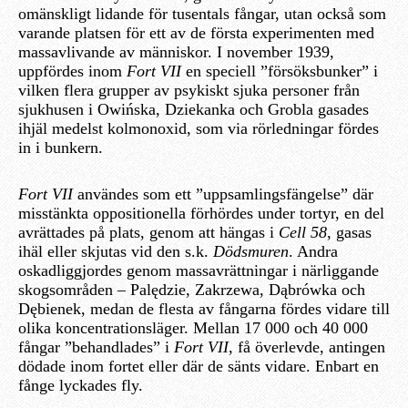
omänskligt lidande för tusentals fångar, utan också som
varande platsen för ett av de första experimenten med
massavlivande av människor. I november 1939,
uppfördes inom
Fort VII
en speciell ”försöksbunker” i
vilken flera grupper av psykiskt sjuka personer från
sjukhusen i Owińska, Dziekanka och Grobla gasades
ihjäl medelst kolmonoxid, som via rörledningar fördes
in i bunkern.
Fort VII
användes som ett ”uppsamlingsfängelse” där
misstänkta oppositionella förhördes under tortyr, en del
avrättades på plats, genom att hängas i
Cell 58
, gasas
ihäl eller skjutas vid den s.k.
Dödsmuren
. Andra
oskadliggjordes genom massavrättningar i närliggande
skogsområden – Palędzie, Zakrzewa, Dąbrówka och
Dębienek, medan de flesta av fångarna fördes vidare till
olika koncentrationsläger. Mellan 17 000 och 40 000
fångar ”behandlades” i
Fort VII
, få överlevde, antingen
dödade inom fortet eller där de sänts vidare. Enbart en
fånge lyckades fly.