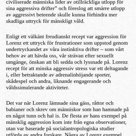
civiliserade människa lider av otillräckliga utlopp för
sina aggressiva drifter” och föreslog att smärre utlopp
av aggressivt beteende skulle kunna förhindra mer
skadliga uttryck för mänskligt våld.
Enligt ett välkänt freudianskt recept var aggression för
Lorenz ett uttryck för frustrationer som uppstod genom
undertryckandet av våra instinktiva drifter – som vårt
behov av att hävda oss, vår strävan efter sexuellt
umgänge, önskan att bli sedda och lyssnade på. Lorenz
recept för att minska aggressiv stress var ett deltagande
i, eller betraktande av adrenalinhöjande sporter,
skådespel och andra, liknande engagerande och
våldssimulerande aktiviteter.
Det var när Lorenz lämnade sina gäss, råttor och
babianer och skrev om människor som han hamnade på
en något tunn och hal is. De flesta av hans exempel på
mänsklig aggression kom inte från egna observationer,
utan var baserade på socialantropologiska studier
utförda av andra forskare. Några av Lorenz exempel