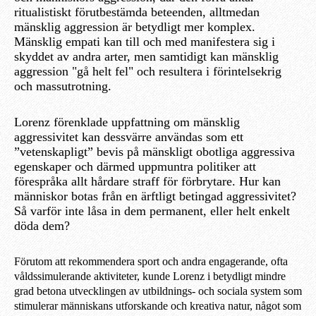
ritualistiskt förutbestämda beteenden, alltmedan
mänsklig aggression är betydligt mer komplex.
Mänsklig empati kan till och med manifestera sig i
skyddet av andra arter, men samtidigt kan mänsklig
aggression "gå helt fel" och resultera i förintelsekrig
och massutrotning.
Lorenz förenklade uppfattning om mänsklig
aggressivitet kan dessvärre användas som ett
”vetenskapligt” bevis på mänskligt obotliga aggressiva
egenskaper och därmed uppmuntra politiker att
förespråka allt hårdare straff för förbrytare. Hur kan
människor botas från en ärftligt betingad aggressivitet?
Så varför inte låsa in dem permanent, eller helt enkelt
döda dem?
Förutom att rekommendera sport och andra engagerande, ofta
våldssimulerande aktiviteter,
kunde Lorenz i betydligt mindre
grad
betona utvecklingen av utbildnings- och sociala system som
stimulerar människans utforskande och kreativa natur, något som