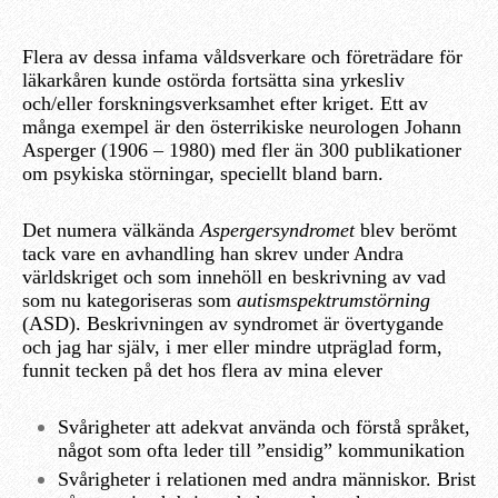
Flera av dessa infama våldsverkare och företrädare för
läkarkåren kunde ostörda fortsätta sina yrkesliv
och/eller forskningsverksamhet efter kriget. Ett av
många exempel är den österrikiske neurologen Johann
Asperger (1906 – 1980) med fler än 300 publikationer
om psykiska störningar, speciellt bland barn.
Det numera välkända
Aspergersyndromet
blev berömt
tack vare en avhandling han skrev under Andra
världskriget och som innehöll en beskrivning av vad
som nu kategoriseras som
autismspektrumstörning
(ASD). Beskrivningen av syndromet är övertygande
och jag har själv, i mer eller mindre utpräglad form,
funnit tecken på det hos flera av mina elever
Svårigheter att adekvat använda och förstå språket,
något som ofta leder till ”ensidig” kommunikation
Svårigheter i relationen med andra människor. Brist