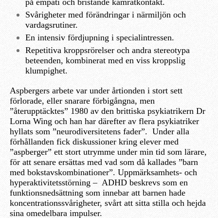
på empati och bristande kamratkontakt.
Svårigheter med förändringar i närmiljön och
vardagsrutiner.
En intensiv fördjupning i specialintressen.
Repetitiva kroppsrörelser och andra stereotypa
beteenden, kombinerat med en viss kroppslig
klumpighet.
Aspbergers arbete var under årtionden i stort sett
förlorade, eller snarare förbigångna, men
”återupptäcktes” 1980 av den brittiska psykiatrikern Dr
Lorna Wing och han har därefter av flera psykiatriker
hyllats som ”neurodiversitetens fader”. Under alla
förhållanden fick diskussioner kring elever med
”aspberger” ett stort utrymme under min tid som lärare,
för att senare ersättas med vad som då kallades ”barn
med bokstavskombinationer”. Uppmärksamhets- och
hyperaktivitetsstörning – ADHD beskrevs som en
funktionsnedsättning som innebar att barnen hade
koncentrationssvårigheter, svårt att sitta stilla och hejda
sina omedelbara impulser.