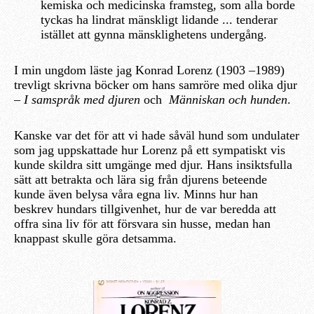
kemiska och medicinska framsteg, som alla borde
tyckas ha lindrat mänskligt lidande ... tenderar
istället att gynna mänsklighetens undergång.
I min ungdom läste jag Konrad Lorenz (1903 –1989)
trevligt skrivna böcker om hans samröre med olika djur
–
I samspråk
med djuren
och
Människan och hunden
.
Kanske var det för att vi hade såväl hund som undulater
som jag uppskattade hur Lorenz på ett sympatiskt vis
kunde skildra sitt umgänge med djur. Hans insiktsfulla
sätt att betrakta och lära sig från djurens beteende
kunde även belysa våra egna liv. Minns hur han
beskrev hundars tillgivenhet, hur de var beredda att
offra sina liv för att försvara sin husse, medan han
knappast skulle göra detsamma.