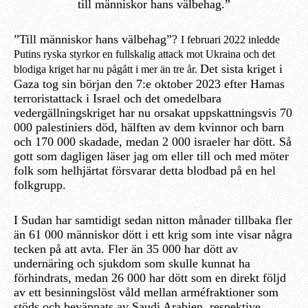
till människor hans välbehag.”
”Till människor hans välbehag”?
I februari 2022 inledde
Putins ryska styrkor en fullskalig attack mot Ukraina och det
Det sista kriget i
blodiga kriget har nu pågått i mer än tre år.
Gaza tog sin början den 7:e oktober 2023 efter Hamas
terroristattack i Israel och det omedelbara
vedergällningskriget har nu orsakat uppskattningsvis 70
000 palestiniers död, hälften av dem kvinnor och barn
och 170 000 skadade, medan 2 000 israeler har dött. Så
gott som dagligen läser jag om eller till och med möter
folk som helhjärtat försvarar detta blodbad på en hel
folkgrupp.
I Sudan har samtidigt sedan nitton månader tillbaka fler
än 61 000 människor dött i ett krig som inte visar några
tecken på att avta. Fler än 35 000 har dött av
undernäring och sjukdom som skulle kunnat ha
förhindrats, medan 26 000 har dött som en direkt följd
av ett besinningslöst våld mellan arméfraktioner som
stöds och beväpnats av Saudi Arabien, respektive