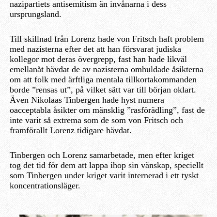
nazipartiets antisemitism än invånarna i dess
ursprungsland.
Till skillnad från Lorenz hade von Fritsch haft problem
med nazisterna efter det att han försvarat judiska
kollegor mot deras övergrepp, fast han hade likväl
emellanåt hävdat de av nazisterna omhuldade åsikterna
om att folk med ärftliga mentala tillkortakommanden
borde ”rensas ut”, på vilket sätt var till början oklart.
Även Nikolaas Tinbergen hade hyst numera
oacceptabla åsikter om mänsklig ”rasförädling”, fast de
inte varit så extrema som de som von Fritsch och
framförallt Lorenz tidigare hävdat.
Tinbergen och Lorenz samarbetade, men efter kriget
tog det tid för dem att lappa ihop sin vänskap, speciellt
som Tinbergen under kriget varit internerad i ett tyskt
koncentrationsläger.