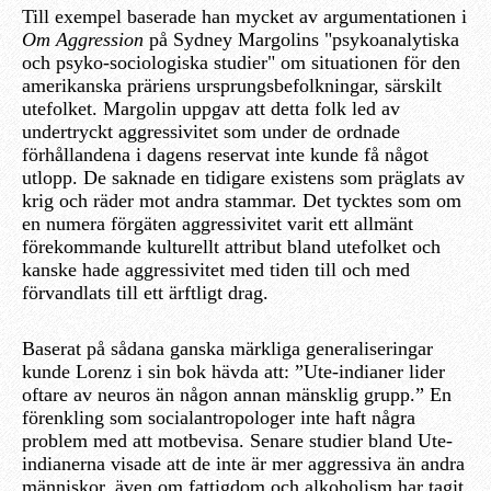
Till exempel baserade han mycket av argumentationen i
Om Aggression
på Sydney Margolins "psykoanalytiska
och psyko-sociologiska studier" om situationen för den
amerikanska präriens ursprungsbefolkningar, särskilt
utefolket. Margolin uppgav att detta folk led av
undertryckt aggressivitet som under de ordnade
förhållandena i dagens reservat inte kunde få något
utlopp. De saknade en tidigare existens som präglats av
krig och räder mot andra stammar. Det tycktes som om
en numera förgäten aggressivitet varit ett allmänt
förekommande kulturellt attribut bland utefolket och
kanske hade aggressivitet med tiden till och med
förvandlats till ett ärftligt drag.
Baserat på sådana ganska märkliga generaliseringar
kunde Lorenz i sin bok hävda att: ”Ute-indianer lider
oftare av neuros än någon annan mänsklig grupp.” En
förenkling som socialantropologer inte haft några
problem med att motbevisa. Senare studier bland Ute-
indianerna visade att de inte är mer aggressiva än andra
människor, även om fattigdom och alkoholism har tagit