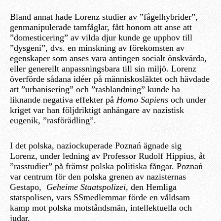
Bland annat hade Lorenz studier av ”fågelhybrider”,
genmanipulerade tamfåglar, fått honom att anse att
”domesticering” av vilda djur kunde ge upphov till
”dysgeni”, dvs. en minskning av förekomsten av
egenskaper som anses vara antingen socialt önskvärda,
eller generellt anpassningsbara till sin miljö. Lorenz
överförde sådana idéer på människosläktet och hävdade
att ”urbanisering” och ”rasblandning” kunde ha
liknande negativa effekter på
Homo Sapiens
och under
kriget var han följdriktigt anhängare av nazistisk
eugenik, ”rasförädling”.
I det polska, naziockuperade Poznań ägnade sig
Lorenz, under ledning av Professor Rudolf Hippius, åt
”rasstudier” på främst polska politiska fångar. Poznań
var centrum för den polska grenen av nazisternas
Gestapo,
Geheime Staatspolizei
, den Hemliga
statspolisen, vars SSmedlemmar förde en våldsam
kamp mot polska motståndsmän, intellektuella och
judar.