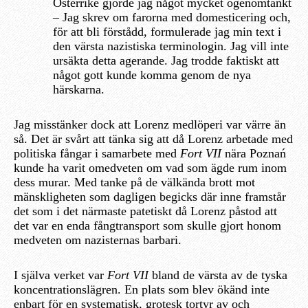
Österrike gjorde jag något mycket ogenomtänkt
– Jag skrev om farorna med domesticering och,
för att bli förstådd, formulerade jag min text i
den värsta nazistiska terminologin. Jag vill inte
ursäkta detta agerande. Jag trodde faktiskt att
något gott kunde komma genom de nya
härskarna.
Jag misstänker dock att Lorenz medlöperi var värre än
så. Det är svårt att tänka sig att då Lorenz arbetade med
politiska fångar i samarbete med
Fort VII
nära Poznań
kunde ha varit omedveten om vad som ägde rum inom
dess murar. Med tanke på de välkända brott mot
mänskligheten som dagligen begicks där inne framstår
det som i det närmaste patetiskt då Lorenz påstod att
det var en enda fångtransport som skulle gjort honom
medveten om nazisternas barbari.
I själva verket var
Fort VII
bland de värsta av de tyska
koncentrationslägren. En plats som blev ökänd inte
enbart för en systematisk, grotesk tortyr av och