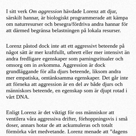
I sitt verk
Om aggression
hävdade Lorenz att djur,
särskilt hannar, är biologiskt programmerade att kämpa
om naturresurser och besegra/fördriva andra hannar för
att därmed begränsa belastningen på lokala resurser.
Lorenz påstod dock inte att ett aggressivt beteende på
något sätt är mer kraftfullt, utbrett eller mer intensivt än
andra fredligare egenskaper som parningsritualer och
omsorg om in avkomma. Aggression är dock
grundläggande för alla djurs beteende, liksom andra
mer empatiska, omtänksamma egenskaper. Det går inte
att förneka att aggression är en del av både djurs och
människors beteende, en egenskap som är djupt rotad i
vårt DNA.
Enligt Lorenz är det viktigt för oss människor att
ventilera våra aggressiva drifter, förhoppningsvis i små
doser, annars hotar de att ackumuleras och totalt
förmörka vårt medvetande. Lorenz menade att ”dagens