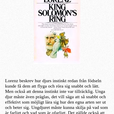
Lorenz beskrev hur djurs instinkt redan från födseln
kunde få dem att flyga och röra sig snabbt och lätt.
Men också att denna instinkt inte var tillräcklig. Unga
djur måste även präglas, det vill säga att så snabbt och
effektivt som möjligt lära sig hur den egna arten ser ut
och beter sig. Ungdjuret måste kunna skilja på vad som
är farligt och vad som är ofarligt. Det gällde också att