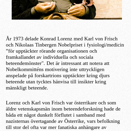
År 1973 delade Konrad Lorenz med Karl von Frisch
och Nikolaas Tinbergen Nobelpriset i fysiologi/medicin
”för upptäckter rörande organisationen och
framkallandet av individuella och sociala
beteendemönster". Det är intressant att notera att
Nobelkommitténs motivering inte uttryckligen
anspelade på forskartrions upptäckter kring djurs
beteende utan tycktes hänvisa till insikter kring
mänskligt beteende.
Lorenz och Karl von Frisch var österrikare och som
äldre vetenskapsmän inom beteendeforskning hade de
båda ett något dunkelt förflutet i samband med
nazisternas övertagande av Österrike, vars befolkning
till stor del ofta var mer fanatiska anhängare av