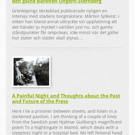
den galne Baronen Ungern-Sternberg
Grönköpings Veckoblad publicerade nyligen en
intervju med stadens borgmästare, Mårten Sjökvist, i
vilken han bland annat uttryckte sin uppfattning att
det händer ju mycket i världen just nu, och gamla
ståndpunkter får omprövas, icke minst när det gäller
hur stater och städer skall styras....
A Painful Night and Thoughts about the Past
and Future of the Press
Here I lie a prisoner between sheets, and listen in a
darkened pavilion. I am thinking of a couple of lines
from the Swedish poet Hjalmar Gullberg's magnificent
poem To a Nightingale in Malmö, which deals with a
sleepless night in a hospital bed. My left femoral head