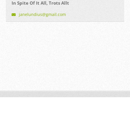
In Spite Of It All, Trots Allt
janelund
ius@gmai
l.com
© 2014 All rights reserved.
Powered by
Webnode