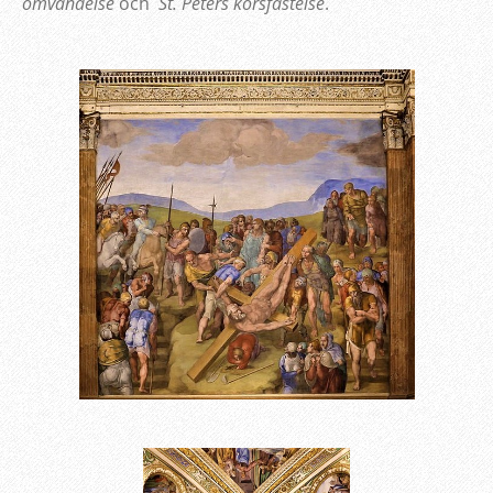
omvändelse
och
St. Peters korsfästelse
.