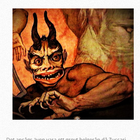
Det ansågs även vara ett grovt helgerån då Zuccari,