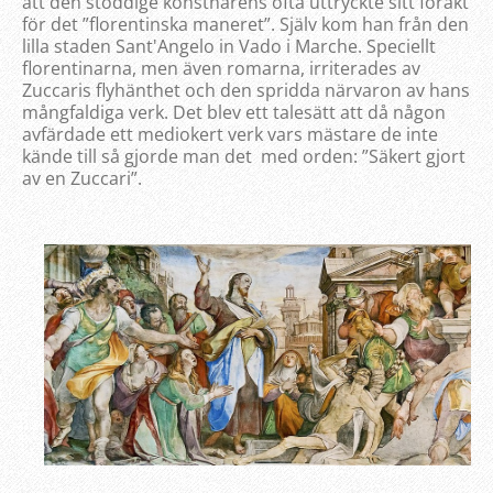
att den stöddige konstnärens ofta uttryckte sitt förakt
för det ”florentinska maneret”. Själv kom han från den
lilla staden Sant'Angelo in Vado i Marche. Speciellt
florentinarna, men även romarna, irriterades av
Zuccaris flyhänthet och den spridda närvaron av hans
mångfaldiga verk. Det blev ett talesätt att då någon
avfärdade ett mediokert verk vars mästare de inte
kände till så gjorde man det med orden: ”Säkert gjort
av en Zuccari”.