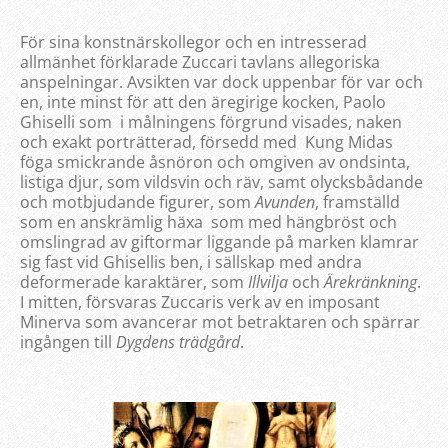
För sina konstnärskollegor och en intresserad
allmänhet förklarade Zuccari tavlans allegoriska
anspelningar. Avsikten var dock uppenbar för var och
en, inte minst för att den äregirige kocken, Paolo
Ghiselli som i målningens förgrund visades, naken
och exakt porträtterad, försedd med Kung Midas
föga smickrande åsnöron och omgiven av ondsinta,
listiga djur, som vildsvin och räv, samt olycksbådande
och motbjudande figurer, som
Avunden
, framställd
som en anskrämlig häxa som med hängbröst och
omslingrad av giftormar liggande på marken klamrar
sig fast vid Ghisellis ben, i sällskap med andra
deformerade karaktärer, som
Illvilja
och
Ärekränkning
.
I mitten, försvaras Zuccaris verk av en imposant
Minerva som avancerar mot betraktaren och spärrar
ingången till
Dygdens trädgård
.