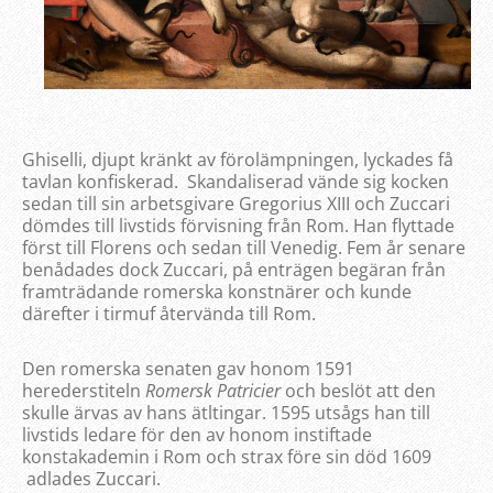
Ghiselli, djupt kränkt av förolämpningen, lyckades få
tavlan konfiskerad. Skandaliserad vände sig kocken
sedan till sin arbetsgivare Gregorius XIII och Zuccari
dömdes till livstids förvisning från Rom. Han flyttade
först till Florens och sedan till Venedig. Fem år senare
benådades dock Zuccari, på enträgen begäran från
framträdande romerska konstnärer och kunde
därefter i tirmuf återvända till Rom.
Den romerska senaten gav honom 1591
herederstiteln
Romersk Patricier
och beslöt att den
skulle ärvas av hans ätltingar. 1595 utsågs han till
livstids ledare för den av honom instiftade
konstakademin i Rom och strax före sin död 1609
adlades Zuccari.