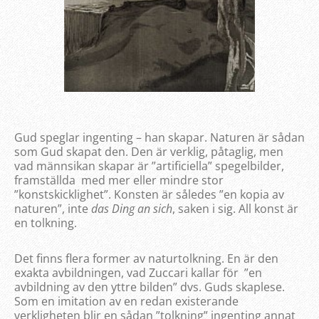
Gud speglar ingenting – han skapar. Naturen är sådan
som Gud skapat den. Den är verklig, påtaglig, men
vad männsikan skapar är ”artificiella” spegelbilder,
framställda med mer eller mindre stor
”konstskicklighet”. Konsten är således ”en kopia av
naturen”, inte
das Ding an sich
, saken i sig. All konst är
en tolkning.
Det finns flera former av naturtolkning. En är den
exakta avbildningen, vad Zuccari kallar för ”en
avbildning av den yttre bilden” dvs. Guds skaplese.
Som en imitation av en redan existerande
verkligheten blir en sådan ”tolkning” ingenting annat