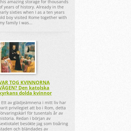
this amazing storage for thousands
of years of history. Already in the
early sixties when I as a ten years
old boy visited Rome together with
my family I was...
VAR TOG KVINNORNA
VÄGEN? Den katolska
kyrkans dolda kvinnor
Ett av glädjeämnena i mitt liv har
varit privilegiet att bo i Rom, detta
förvaringskärl för tusentals år av
historia. Redan i början av
sextiotalet besökte jag som tioåring
staden och bländades av