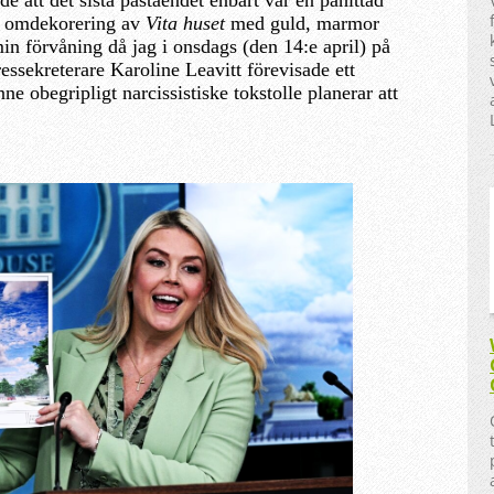
e att det sista påståendet enbart var en påhittad
a omdekorering av
Vita huset
med guld, marmor
n förvåning då jag i onsdags (den 14:e april) på
essekreterare Karoline Leavitt förevisade ett
 obegripligt narcissistiske tokstolle planerar att