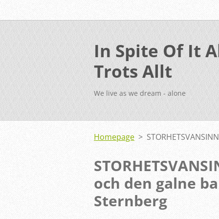
In Spite Of It Al
Trots Allt
We live as we dream - alone
Homepage
>
STORHETSVANSINNE
STORHETSVANSIN
och den galne b
Sternberg