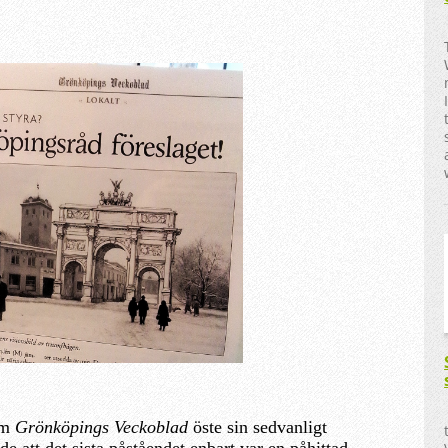
vem
Grönköpings Veckoblad
öste sin sedvanligt