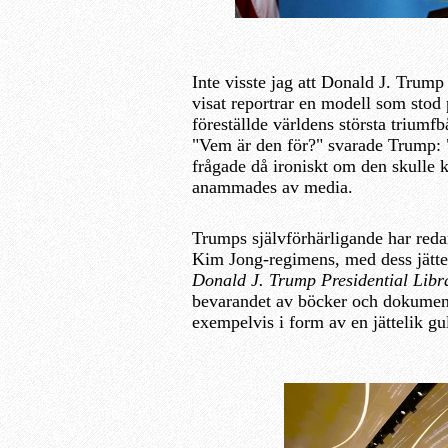
Inte visste jag att Donald J. Trum
visat reportrar en modell som stod
föreställde världens största trium
"Vem är den för?" svarade Trump: 
frågade då ironiskt om den skulle 
anammades av media.
Trumps självförhärligande har red
Kim Jong-regimens, med dess jättel
Donald J. Trump Presidential Libr
bevarandet av böcker och dokument
exempelvis i form av en jättelik gu