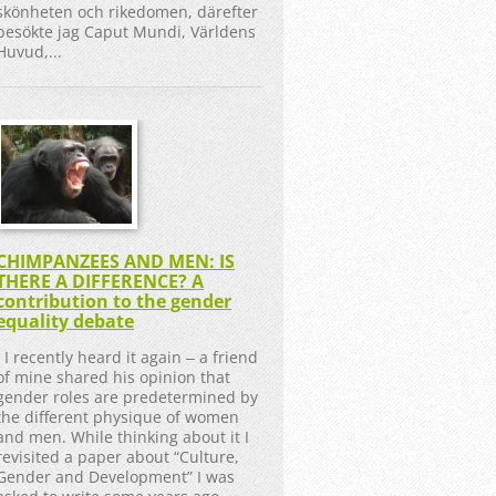
skönheten och rikedomen, därefter
besökte jag Caput Mundi, Världens
Huvud,...
CHIMPANZEES AND MEN: IS
THERE A DIFFERENCE? A
contribution to the gender
equality debate
I recently heard it again ‒ a friend
of mine shared his opinion that
gender roles are predetermined by
the different physique of women
and men. While thinking about it I
revisited a paper about “Culture,
Gender and Development” I was