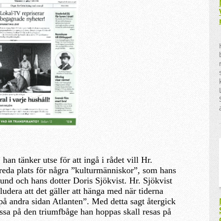
an tänker utse för att ingå i rådet vill Hr.
ereda plats för några ”kulturmänniskor”, som hans
und och hans dotter Doris Sjökvist. Hr. Sjökvist
udera att det gäller att hänga med när tiderna
 på andra sidan Atlanten”. Med detta sagt återgick
kissa på den triumfbåge han hoppas skall resas på