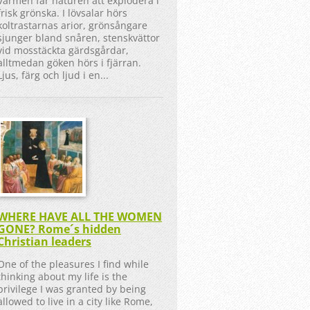
Värmen får naturen att explodera i
frisk grönska. I lövsalar hörs
koltrastarnas arior, grönsångare
sjunger bland snåren, stenskvättor
vid mosstäckta gärdsgårdar,
alltmedan göken hörs i fjärran.
Ljus, färg och ljud i en...
WHERE HAVE ALL THE WOMEN
GONE? Rome´s hidden
Christian leaders
One of the pleasures I find while
thinking about my life is the
privilege I was granted by being
allowed to live in a city like Rome,