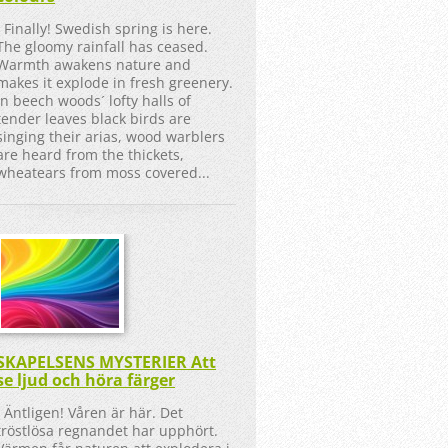
Finally! Swedish spring is here.
The gloomy rainfall has ceased.
Warmth awakens nature and
makes it explode in fresh greenery.
In beech woods´ lofty halls of
tender leaves black birds are
singing their arias, wood warblers
are heard from the thickets,
wheatears from moss covered...
SKAPELSENS MYSTERIER Att
se ljud och höra färger
Äntligen! Våren är här. Det
tröstlösa regnandet har upphört.