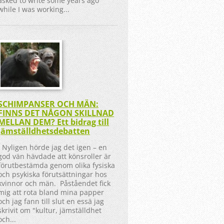
asked to write some years ago
while I was working...
SCHIMPANSER OCH MÄN:
FINNS DET NÅGON SKILLNAD
MELLAN DEM? Ett bidrag till
jämställdhetsdebatten
Nyligen hörde jag det igen – en
god vän hävdade att könsroller är
förutbestämda genom olika fysiska
och psykiska förutsättningar hos
kvinnor och män. Påståendet fick
mig att rota bland mina papper
och jag fann till slut en essä jag
skrivit om "kultur, jämställdhet
och...