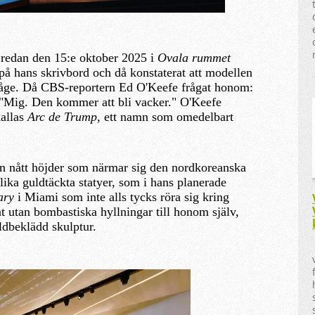
p redan den 15:e oktober 2025 i
Ovala rummet
 på hans skrivbord och då konstaterat att modellen
fbåge. Då CBS-reportern Ed O'Keefe frågat honom:
"Mig. Den kommer att bli vacker." O'Keefe
kallas
Arc de Trump
, ett namn som omedelbart
an nått höjder som närmar sig den nordkoreanska
ika guldtäckta statyer, som i hans planerade
ary
i Miami som inte alls tycks röra sig kring
 utan bombastiska hyllningar till honom själv,
ldbeklädd skulptur.