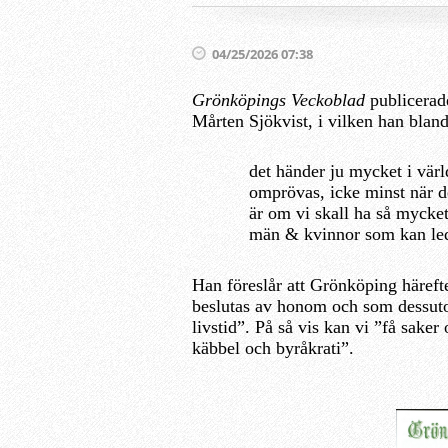
04/25/2026 07:38
Grönköpings Veckoblad
publicerad
Mårten Sjökvist, i vilken han bland
det händer ju mycket i värl
omprövas, icke minst när det
är om vi skall ha så mycket 
män & kvinnor som kan leda
Han föreslår att Grönköping härefte
beslutas av honom och som dessut
livstid”. På så vis kan vi ”få sake
käbbel och byråkrati”.