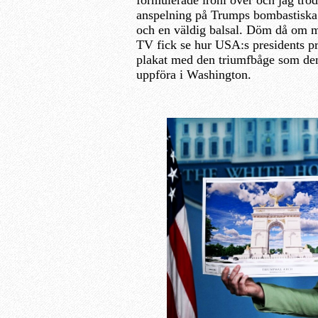
formulerade ironi över och jag trodd
anspelning på Trumps bombastisk
och en väldig balsal. Döm då om mi
TV fick se hur USA:s presidents pr
plakat med den triumfbåge som denne
uppföra i Washington.