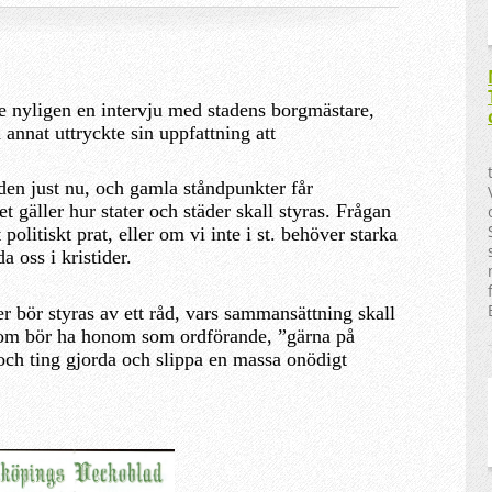
e nyligen en intervju med stadens borgmästare,
 annat uttryckte sin uppfattning att
den just nu, och gamla ståndpunkter får
 gäller hur stater och städer skall styras. Frågan
politiskt prat, eller om vi inte i st. behöver starka
 oss i kristider.
r bör styras av ett råd, vars sammansättning skall
om bör ha honom som ordförande, ”gärna på
r och ting gjorda och slippa en massa onödigt