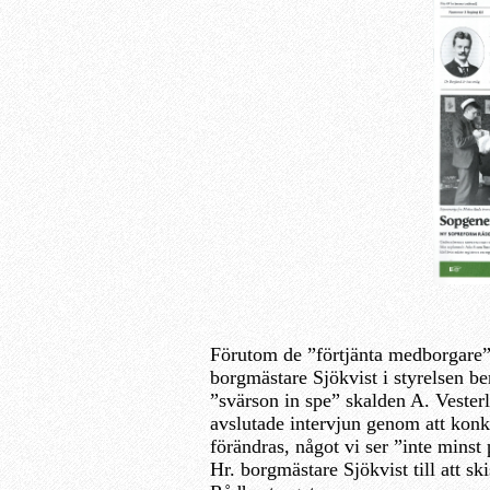
Förutom de ”förtjänta medborgare” h
borgmästare Sjökvist i styrelsen b
”svärson in spe” skalden A. Vesterl
avslutade intervjun genom att konkl
förändras, något vi ser ”inte minst
Hr. borgmästare Sjökvist till att s