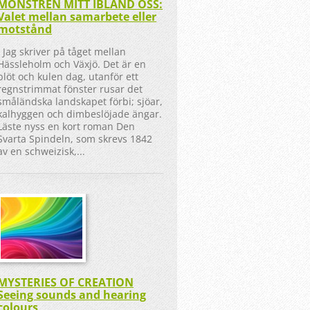
MONSTREN MITT IBLAND OSS:
Valet mellan samarbete eller
motstånd
Jag skriver på tåget mellan
Hässleholm och Växjö. Det är en
blöt och kulen dag, utanför ett
regnstrimmat fönster rusar det
småländska landskapet förbi; sjöar,
kalhyggen och dimbeslöjade ängar.
Läste nyss en kort roman Den
Svarta Spindeln, som skrevs 1842
av en schweizisk,...
MYSTERIES OF CREATION
Seeing sounds and hearing
colours