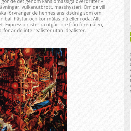
d gör de det genom känslomässiga överdrifter –
vningar, vulkanutbrott, masshysteri. Om de vill
ska förvränger de hennes ansiktsdrag som om
bal, hästar och kor målas blå eller röda. Allt
het. Expressionisterna utgår inte från föremålen,
för är de inte realister utan idealister.