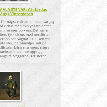
MALA STENAR: Att färdas
längs Vintergatan
För några månader sedan var jag
på cirkus med min yngsta dotter
och hennes pojkvän. Det var en
liten, tysk cirkus med nerslitna
fordon och vagnar. Publiken var
inte stor; barnfamiljer satt på
fällstolar kring manegen, några
bänkrader var inte uppriggade
längs tältväggarna. Artisterna...