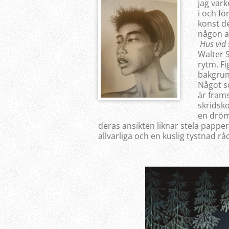
jag vark
i och fö
konst de
någon a
Hus vid 
Walter S
rytm. Fi
bakgrun
Något s
är frams
skridsko
en dröm,
deras ansikten liknar stela pappe
allvarliga och en kuslig tystnad rå