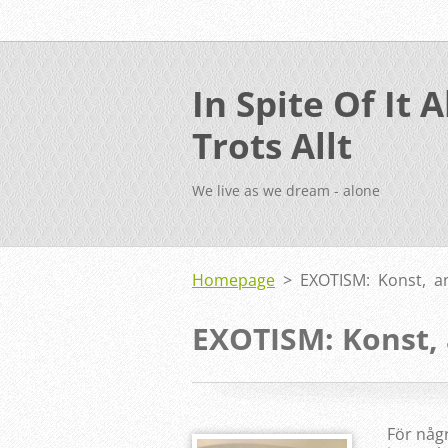
In Spite Of It Al
Trots Allt
We live as we dream - alone
Homepage
>
EXOTISM: Konst, an
EXOTISM: Konst, 
För någr