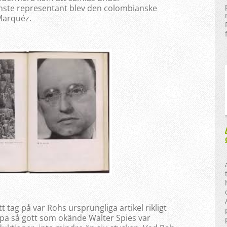
mste representant blev den colombianske
Marquéz.
ått tag på var Rohs ursprungliga artikel rikligt
opa så gott som okände Walter Spies var