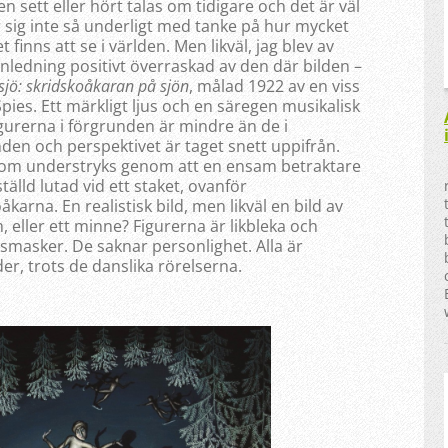
en sett eller hört talas om tidigare och det är väl
r sig inte så underligt med tanke på hur mycket
t finns att se i världen. Men likväl, jag blev av
nledning positivt överraskad av den där bilden –
sjö: skridskoåkaran på sjön
, målad 1922 av en viss
pies. Ett märkligt ljus och en säregen musikalisk
gurerna i förgrunden är mindre än de i
den och perspektivet är taget snett uppifrån.
om understryks genom att en ensam betraktare
tälld lutad vid ett staket, ovanför
åkarna. En realistisk bild, men likväl en bild av
 eller ett minne? Figurerna är likbleka och
rsmasker. De saknar personlighet. Alla är
der, trots de danslika rörelserna.