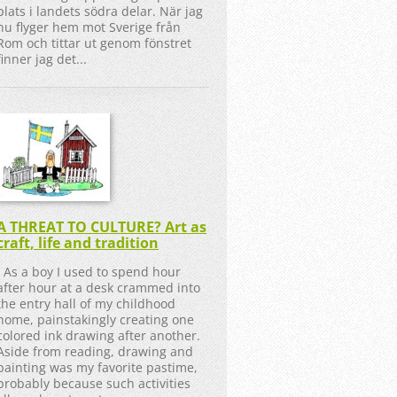
plats i landets södra delar. När jag
nu flyger hem mot Sverige från
Rom och tittar ut genom fönstret
finner jag det...
A THREAT TO CULTURE? Art as
craft, life and tradition
As a boy I used to spend hour
after hour at a desk crammed into
the entry hall of my childhood
home, painstakingly creating one
colored ink drawing after another.
Aside from reading, drawing and
painting was my favorite pastime,
probably because such activities