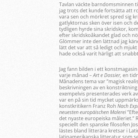
Tavlan väckte barndomsminnen till l
jag trots det kunde fortsätta att 
vara sen och mörkret spred sig kr
gatlyktornas sken över isen och de
tydligen hyrde sina skridskor, ko
efter skridskoåkandet glad och nö
Glömmer inte den lättnad jag känd
lätt det var att så ledigt och mju
hade också varit härligt att snabbt
Jag fann bilden i ett konstmagasin
varje månad –
Art e Dossier,
en tid
Månadens tema var ”magisk realis
beskrivningen av en konstriktning
exempelvis presenterades verk av 
var en på sin tid mycket uppmärk
konstkritikern Franz Roh
Nach Exp
neuesten europäischen Malerei
”Efte
det nyaste europeiska måleriet.” Ro
speciellt den spanske filosofen Jo
lästes bland litterära kretsar i La
latinamerikanska litteratur som 