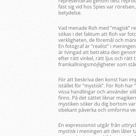
representerad genom flest reprod
fäst sig vid hos Spies var rörelsen
betydelse.
Vad menade Roh med ”magisk” real
sökas i det faktum att Roh var fot
verkligheten, de föremål och män
En fotograf är ”realist” i meninge
är tvingad att betrakta den genom
efter rätt vinkel, rätt ljus och rä
framkallningsmöjligheter som stå
För att beskriva den konst han im
istället för ”mystisk”. För Roh ha
vissa handlingar och använder ol
finns. På det sättet liknar magike
mystiken söker du dig bortom var
obekant påverka och omforma ver
En expressionist utgår från uttry
mystisk i meningen att den låter 