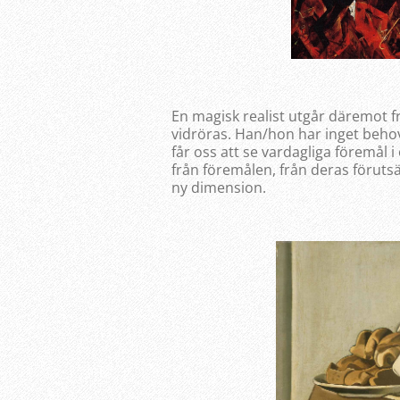
En magisk realist utgår däremot f
vidröras. Han/hon har inget behov 
får oss att se vardagliga föremål i
från föremålen, från deras föruts
ny dimension.