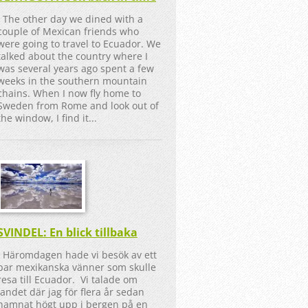
The other day we dined with a
couple of Mexican friends who
were going to travel to Ecuador. We
talked about the country where I
was several years ago spent a few
weeks in the southern mountain
chains. When I now fly home to
Sweden from Rome and look out of
the window, I find it...
SVINDEL: En blick tillbaka
Häromdagen hade vi besök av ett
par mexikanska vänner som skulle
resa till Ecuador. Vi talade om
landet där jag för flera år sedan
hamnat högt upp i bergen på en