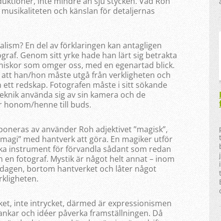
uktioner, inte mindre än sju stycken. Vad Roh
, musikaliteten och känslan för detaljernas
ism? En del av förklaringen kan antagligen
ograf. Genom sitt yrke hade han lärt sig betrakta
niskor som omger oss, med en egenartad blick.
n att han/hon måste utgå från verkligheten och
 ett redskap. Fotografen måste i sitt sökande
tt teknik använda sig av sin kamera och de
r honom/henne till buds.
poneras av använder Roh adjektivet ”magisk”,
r ”magi” med hantverk att göra. En magiker utför
ika instrument för förvandla sådant som redan
rn en fotograf. Mystik är något helt annat – inom
dagen, bortom hantverket och låter något
kligheten.
cket, inte intrycket, därmed är expressionismen
tankar och idéer påverka framställningen. Då