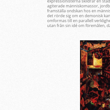
expressionisterna skildrar en sta
agiterade människomassor, jordbä
framställa ondskan hos en männi
det rörde sig om en demonisk kanni
omformas till en parallell verklig
utan från sin idé om föremålen, där