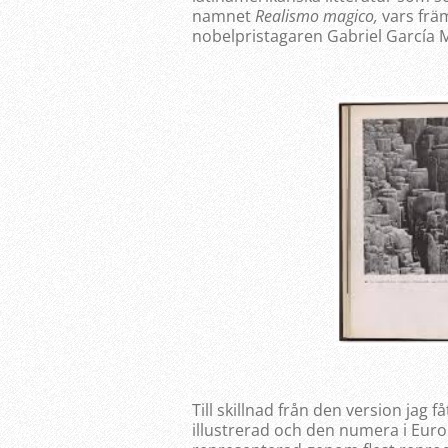
namnet
Realismo magico,
vars frä
nobelpristagaren Gabriel García 
Till skillnad från den version jag f
illustrerad och den numera i Eur