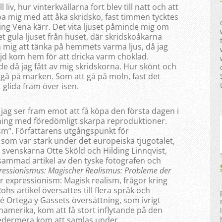
iv, hur vinterkvällarna fort blev till natt och att
roa mig med att åka skridsko, fast timmen tycktes
ing Vena kärr. Det vita ljuset påminde mig om
t gula ljuset från huset, där skridskoåkarna
m mig att tänka på hemmets varma ljus, då jag
jd kom hem för att dricka varm choklad.
e då jag fått av mig skridskorna. Hur skönt och
kt gå på marken. Som att gå på moln, fast det
 glida fram över isen.
 jag ser fram emot att få köpa den första dagen i
ning med föredömligt skarpa reproduktioner.
m”. Författarens utgångspunkt för
 som var stark under det europeiska tjugotalet,
svenskarna Otte Sköld och Hilding Linnqvist,
sammad artikel av den tyske fotografen och
ressionismus: Magischer Realismus: Probleme der
r expressionism: Magisk realism, frågor kring
hs artikel översattes till flera språk och
sé Ortega y Gassets översättning, som ivrigt
tinamerika, kom att få stort inflytande på den
sedermera kom att samlas under