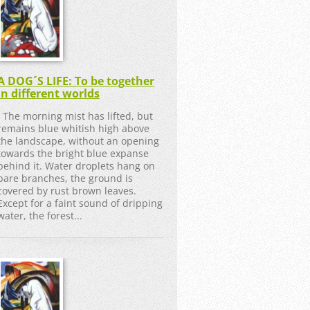
A DOG´S LIFE: To be together
in different worlds
The morning mist has lifted, but
remains blue whitish high above
the landscape, without an opening
towards the bright blue expanse
behind it. Water droplets hang on
bare branches, the ground is
covered by rust brown leaves.
Except for a faint sound of dripping
water, the forest...