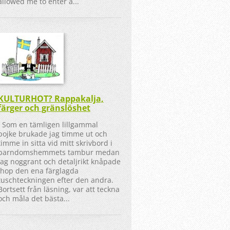
allowed me to enter a...
KULTURHOT? Rappakalja,
färger och gränslöshet
Som en tämligen lillgammal
pojke brukade jag timme ut och
timme in sitta vid mitt skrivbord i
barndomshemmets tambur medan
jag noggrant och detaljrikt knåpade
ihop den ena färglagda
tuschteckningen efter den andra.
Bortsett från läsning, var att teckna
och måla det bästa...