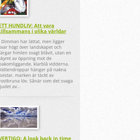
ETT HUNDLIV: Att vara
tillsammans i olika världar
Dimman har lättat, men ligger
kvar högt över landskapet och
färgar himlen svagt blåvit, utan en
skymt av öppning mot de
bakomliggande, klarblå vidderna.
Vattendroppar hänger på nakna
kvistar, marken är täckt av
rostbruna löv. Sånär som det svaga
ljudet av...
VERTIGO: A look back in time