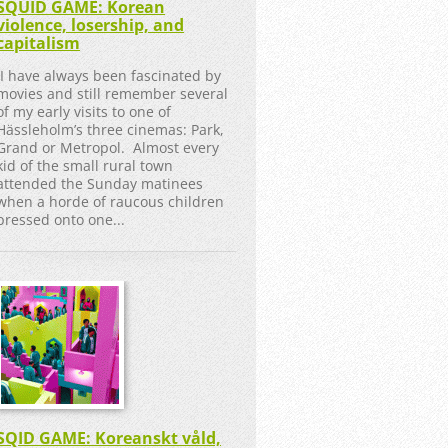
SQUID GAME: Korean
violence, losership, and
capitalism
I have always been fascinated by
movies and still remember several
of my early visits to one of
Hässleholm’s three cinemas: Park,
Grand or Metropol. Almost every
kid of the small rural town
attended the Sunday matinees
when a horde of raucous children
pressed onto one...
SQID GAME: Koreanskt våld,