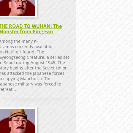
THE ROAD TO WUHAN: The
Monster from Ping Fan
Among the many K-
dramas currently available
on Netflix, I found The
Gyeongseong Creature, a series set
in Seoul during August 1945. The
story begins after the Soviet Union
has attacked the Japanese forces
occupying Manchuria. The
Japanese military was forced to
retreat...