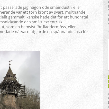
åt passerade jag någon öde småindustri eller
cinerande var ett torn krönt av svart, multnande
eciellt gammalt, kanske hade det för ett hundratal
msnickrande och smått excentrisk
t ut, som en hemvist för fladdermöss, eller
rmodade närvaro utgjorde en spännande fasa för