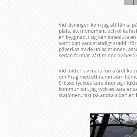
Vid läsningen kom jag att tänka på
plats, ett monument och olika hist
en byggnad, i sig kan innesluta e
samtidigt vara ständigt stadd i för
påverkas av de unika minnen, ass
sedan formar vårt minne av besö
Vid mitten av mars förra året kom 
om Prag med ett namn som hämtat 
Srbsko tycktes kura ihop sig i fu
kommunism. Jag tycktes vara ensa
stationen, fast på andra sidan en 