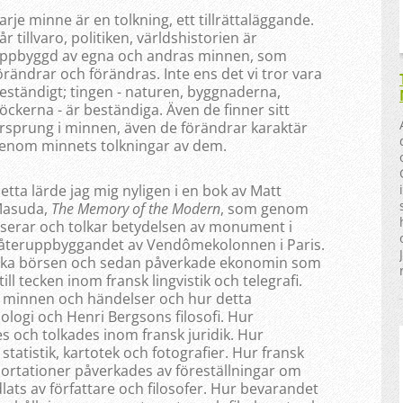
arje minne är en tolkning, ett tillrättaläggande.
år tillvaro, politiken, världshistorien är
ppbyggd av egna och andras minnen, som
örändrar och förändras. Inte ens det vi tror vara
eständigt; tingen - naturen, byggnaderna,
öckerna - är beständiga. Även de finner sitt
rsprung i minnen, även de förändrar karaktär
enom minnets tolkningar av dem.
etta lärde jag mig nyligen i en bok av Matt
asuda,
The Memory of the Modern
, som genom
yserar och tolkar betydelsen av monument i
h återuppbyggandet av Vendômekolonnen i Paris.
nska börsen och sedan påverkade ekonomin som
l tecken inom fransk lingvistik och telegrafi.
 minnen och händelser och hur detta
logi och Henri Bergsons filosofi. Hur
s och tolkades inom fransk juridik. Hur
statistik, kartotek och fotografier. Hur fransk
portationer påverkades av föreställningar om
ats av författare och filosofer. Hur bevarandet