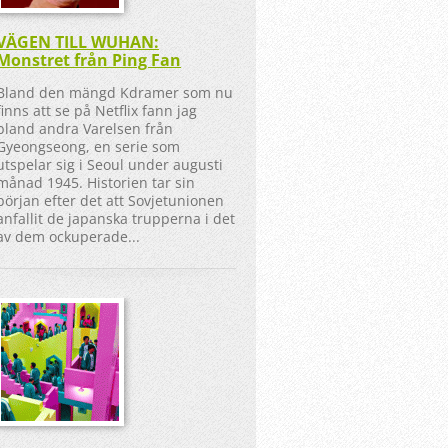
VÄGEN TILL WUHAN:
Monstret från Ping Fan
Bland den mängd Kdramer som nu
finns att se på Netflix fann jag
bland andra Varelsen från
Gyeongseong, en serie som
utspelar sig i Seoul under augusti
månad 1945. Historien tar sin
början efter det att Sovjetunionen
anfallit de japanska trupperna i det
av dem ockuperade...