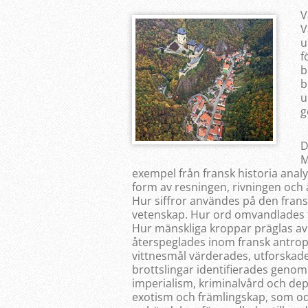
V
V
u
f
b
b
u
g
D
M
exempel från fransk historia anal
form av resningen, rivningen oc
Hur siffror användes på den fra
vetenskap. Hur ord omvandlades til
Hur mänskliga kroppar präglas av
återspeglades inom fransk antropo
vittnesmål värderades, utforskade
brottslingar identifierades genom 
imperialism, kriminalvård och de
exotism och främlingskap, som odl