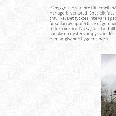
Bebyggelsen var inte tät, emellan
nerlagd bilverkstad. Speciellt fas
trävirke. Det tycktes inte vara sp
år sedan av uppförts av någon he
industriidkare. Nu såg det hotfull
kanske en dyster vampyr vars fö
den omgivande bygdens barn.