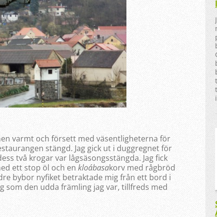
men varmt och försett med väsentligheterna för
estaurangen stängd. Jag gick ut i duggregnet för
 dess två krogar var lågsäsongsstängda. Jag fick
med ett stop öl och en
kloábasa
korv med rågbröd
re bybor nyfiket betraktade mig från ett bord i
 som den udda främling jag var, tillfreds med