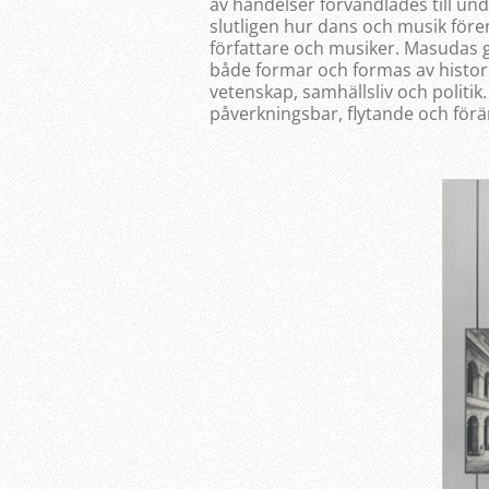
av händelser förvandlades till u
slutligen hur dans och musik fören
författare och musiker. Masudas
både formar och formas av histori
vetenskap, samhällsliv och politi
påverkningsbar, flytande och förä