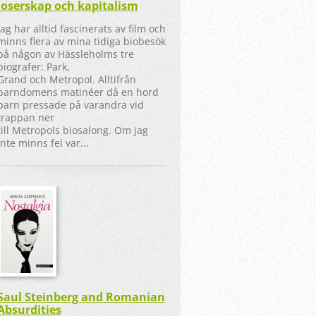
loserskap och kapitalism
Jag har alltid fascinerats av film och
minns flera av mina tidiga biobesök
på någon av Hässleholms tre
biografer: Park,
Grand och Metropol. Alltifrån
barndomens matinéer då en hord
barn pressade på varandra vid
trappan ner
till Metropols biosalong. Om jag
inte minns fel var...
Saul Steinberg and Romanian
Absurdities