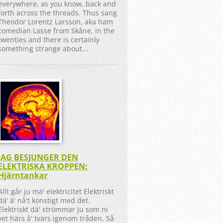
everywhere, as you know, back and
forth across the threads. Thus sang
Theodor Lorentz Larsson, aka ham
comedian Lasse from Skåne, in the
twenties and there is certainly
something strange about...
JAG BESJUNGER DEN
ELEKTRISKA KROPPEN:
Hjärntankar
Allt går ju mä' elektricitet Elektriskt
dä' ä' nå't konstigt med det.
Elektriskt dä' strömmar ju som ni
vet härs å' tvärs igenom tråden. Så