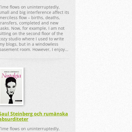
Time flows on uninterruptedly,
small and big interference affect its
merciless flow – births, deaths,
transfers, completed and new
tasks. Now, for example, I am not
sitting on the second floor of the
cozy studio where I used to write
my blogs, but in a windowless
basement room. However, I enjoy...
Saul Steinberg och rumänska
absurditeter
Time flows on uninterruptedly,