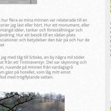
 hur flera av mina minnen var relaterade till en
orier jag läst eller hört. Hur ett monument, eller
n mängd idéer, tankar och föreställningar och
ändring. Hur ett besök till en sådan plats
ociationer och betydelser den bär på och hur de
ket
jag med tåg till Srbsko, en by några mil söder
från ett Tintinäventyr. Det var skymning och
kten, ruvande på minnen från vardagsgrå
m gäst på hotellet, som låg mitt emot
flod med trögflytande vatten.