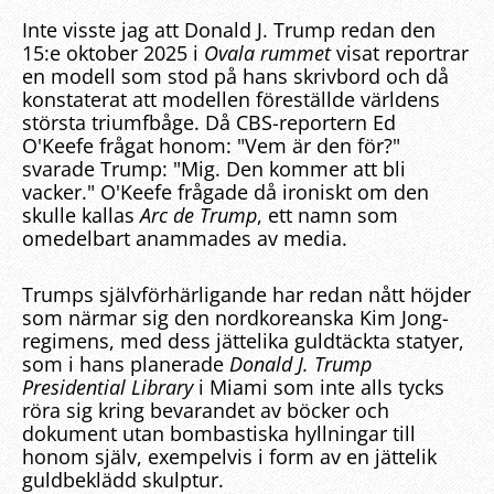
Inte visste jag att Donald J. Trump redan den
15:e oktober 2025 i
Ovala rummet
visat reportrar
en modell som stod på hans skrivbord och då
konstaterat att modellen föreställde världens
största triumfbåge. Då CBS-reportern Ed
O'Keefe frågat honom: "Vem är den för?"
svarade Trump: "Mig. Den kommer att bli
vacker." O'Keefe frågade då ironiskt om den
skulle kallas
Arc de Trump
, ett namn som
omedelbart anammades av media.
Trumps självförhärligande har redan nått höjder
som närmar sig den nordkoreanska Kim Jong-
regimens, med dess jättelika guldtäckta statyer,
som i hans planerade
Donald J. Trump
Presidential Library
i Miami som inte alls tycks
röra sig kring bevarandet av böcker och
dokument utan bombastiska hyllningar till
honom själv, exempelvis i form av en jättelik
guldbeklädd skulptur.