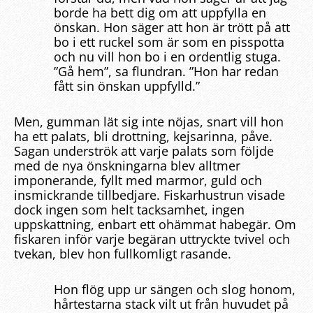
borde ha bett dig om att uppfylla en
önskan. Hon säger att hon är trött på att
bo i ett ruckel som är som en pisspotta
och nu vill hon bo i en ordentlig stuga.
”Gå hem”, sa flundran. ”Hon har redan
fått sin önskan uppfylld.”
Men, gumman lät sig inte nöjas, snart vill hon
ha ett palats, bli drottning, kejsarinna, påve.
Sagan underströk att varje palats som följde
med de nya önskningarna blev alltmer
imponerande, fyllt med marmor, guld och
insmickrande tillbedjare. Fiskarhustrun visade
dock ingen som helt tacksamhet, ingen
uppskattning, enbart ett ohämmat habegär. Om
fiskaren inför varje begäran uttryckte tvivel och
tvekan, blev hon fullkomligt rasande.
Hon flög upp ur sängen och slog honom,
hårtestarna stack vilt ut från huvudet på