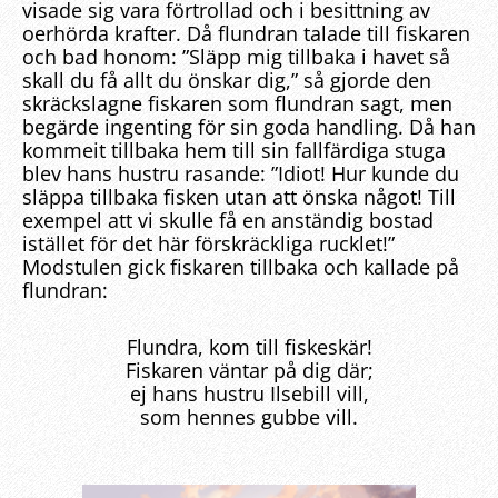
visade sig vara förtrollad och i besittning av
oerhörda krafter. Då flundran talade till fiskaren
och bad honom: ”Släpp mig tillbaka i havet så
skall du få allt du önskar dig,” så gjorde den
skräckslagne fiskaren som flundran sagt, men
begärde ingenting för sin goda handling. Då han
kommeit tillbaka hem till sin fallfärdiga stuga
blev hans hustru rasande: ”Idiot! Hur kunde du
släppa tillbaka fisken utan att önska något! Till
exempel att vi skulle få en anständig bostad
istället för det här förskräckliga rucklet!”
Modstulen gick fiskaren tillbaka och kallade på
flundran:
Flundra, kom till fiskeskär!
Fiskaren väntar på dig där;
ej hans hustru Ilsebill vill,
som hennes gubbe vill.