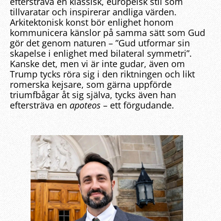
eftersträva en klassisk, europeisk stil som
tillvaratar och inspirerar andliga värden.
Arkitektonisk konst bör enlighet honom
kommunicera känslor på samma sätt som Gud
gör det genom naturen – ”Gud utformar sin
skapelse i enlighet med bilateral symmetri”.
Kanske det, men vi är inte gudar, även om
Trump tycks röra sig i den riktningen och likt
romerska kejsare, som gärna uppförde
triumfbågar åt sig själva, tycks även han
eftersträva en
apoteos
– ett förgudande.