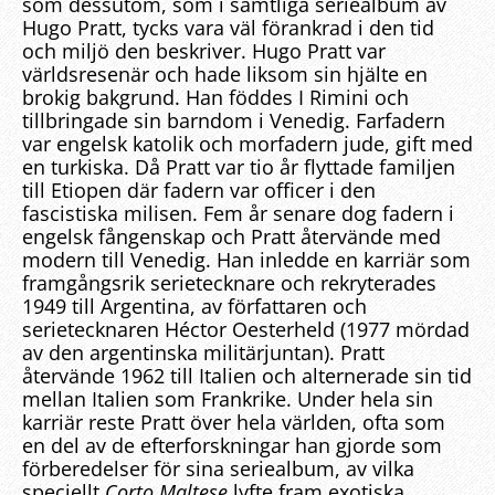
som dessutom, som i samtliga seriealbum av
Hugo Pratt, tycks vara väl förankrad i den tid
och miljö den beskriver. Hugo Pratt var
världsresenär och hade liksom sin hjälte en
brokig bakgrund. Han föddes I Rimini och
tillbringade sin barndom i Venedig. Farfadern
var engelsk katolik och morfadern jude, gift med
en turkiska. Då Pratt var tio år flyttade familjen
till Etiopen där fadern var officer i den
fascistiska milisen. Fem år senare dog fadern i
engelsk fångenskap och Pratt återvände med
modern till Venedig. Han inledde en karriär som
framgångsrik serietecknare och rekryterades
1949 till Argentina, av författaren och
serietecknaren Héctor Oesterheld (1977 mördad
av den argentinska militärjuntan). Pratt
återvände 1962 till Italien och alternerade sin tid
mellan Italien som Frankrike. Under hela sin
karriär reste Pratt över hela världen, ofta som
en del av de efterforskningar han gjorde som
förberedelser för sina seriealbum, av vilka
speciellt
Corto Maltese
lyfte fram exotiska