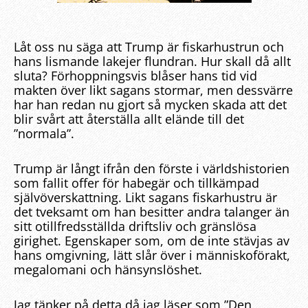
Låt oss nu säga att Trump är fiskarhustrun och
hans lismande lakejer flundran. Hur skall då allt
sluta? Förhoppningsvis blåser hans tid vid
makten över likt sagans stormar, men dessvärre
har han redan nu gjort så mycken skada att det
blir svårt att återställa allt elände till det
”normala”.
Trump är långt ifrån den förste i världshistorien
som fallit offer för habegär och tillkämpad
självöverskattning. Likt sagans fiskarhustru är
det tveksamt om han besitter andra talanger än
sitt otillfredsställda driftsliv och gränslösa
girighet. Egenskaper som, om de inte stävjas av
hans omgivning, lätt slår över i människoförakt,
megalomani och hänsynslöshet.
Jag tänker på detta då jag läser som ”Den