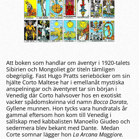
Att boken som handlar om äventyr i 1920-talets
Sibirien och Mongoliet gör titeln tämligen
obegriplig. Fast Hugo Pratts serieböcker om sin
hjälte Corto Maltese har i emellanåt mystiska
anspelningar och äventyret tar sin början i
Venedig där Corto halvsover hos en exotiskt
vacker spådomskvinna vid namn
Bocca Dorata
,
Gyllene munnen. Hon tycks vara hundratals år
gammal eftersom hon kom till Venedig i
sällskap med kabbalisten Manoello Giudeo och
sedermera blev bekant med Dante. Medan
Corte somnar lägger hon
La Arcana Maggiore.