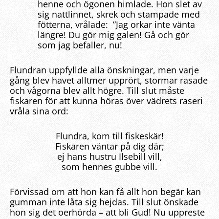
henne och ögonen himlade. Hon slet av
sig nattlinnet, skrek och stampade med
fötterna, vrålade: ”Jag orkar inte vänta
längre! Du gör mig galen! Gå och gör
som jag befaller, nu!
Flundran uppfyllde alla önskningar, men varje
gång blev havet alltmer upprört, stormar rasade
och vågorna blev allt högre. Till slut måste
fiskaren för att kunna höras över vädrets raseri
vråla sina ord:
Flundra, kom till fiskeskär!
Fiskaren väntar på dig där;
ej hans hustru Ilsebill vill,
som hennes gubbe vill.
Förvissad om att hon kan få allt hon begär kan
gumman inte låta sig hejdas. Till slut önskade
hon sig det oerhörda – att bli Gud! Nu uppreste