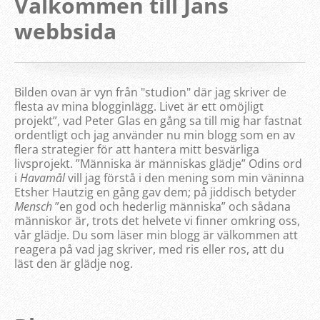
Välkommen till Jans
webbsida
Bilden ovan är vyn från "studion" där jag skriver de
flesta av mina blogginlägg. Livet är ett omöjligt
projekt”, vad Peter Glas en gång sa till mig har fastnat
ordentligt och jag använder nu min blogg som en av
flera strategier för att hantera mitt besvärliga
livsprojekt. ”Människa är människas glädje” Odins ord
i
Havamål
vill jag förstå i den mening som min väninna
Etsher Hautzig en gång gav dem; på jiddisch betyder
Mensch
”en god och hederlig människa” och sådana
människor är, trots det helvete vi finner omkring oss,
vår glädje. Du som läser min blogg är välkommen att
reagera på vad jag skriver, med ris eller ros, att du
läst den är glädje nog.