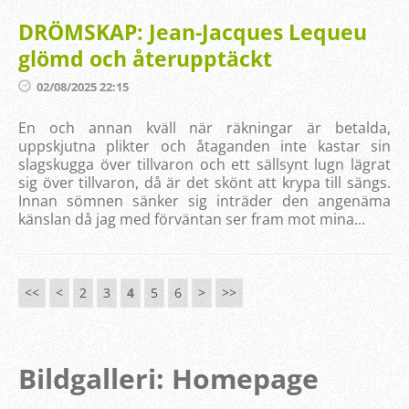
DRÖMSKAP: Jean-Jacques Lequeu
glömd och återupptäckt
02/08/2025 22:15
En och annan kväll när räkningar är betalda,
uppskjutna plikter och åtaganden inte kastar sin
slagskugga över tillvaron och ett sällsynt lugn lägrat
sig över tillvaron, då är det skönt att krypa till sängs.
Innan sömnen sänker sig inträder den angenäma
känslan då jag med förväntan ser fram mot mina...
<<
<
2
3
4
5
6
>
>>
Bildgalleri: Homepage