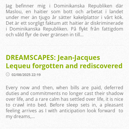
Jag befinner mig i Dominikanska Republiken där
Maslou, en haitier som bott och arbetat i landet
under mer än tjugo år sätter kakelplattor i vårt kök.
Det är ett sorgligt faktum att haitier är diskriminerade
i Dominikanska Republiken. På flykt från fattigdom
och våld flyr de över gränsen in till...
DREAMSCAPES: Jean-Jacques
Lequeu forgotten and rediscovered
02/08/2025 22:19
Every now and then, when bills are paid, deferred
duties and commitments no longer cast their shadow
over life, and a rare calm has settled over life, it is nice
to crawl into bed. Before sleep sets in, a pleasant
feeling arrives as I with anticipation look forward to
my dreams,...