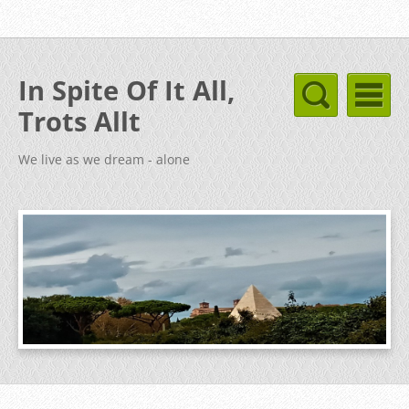
In Spite Of It All,
Trots Allt
We live as we dream - alone