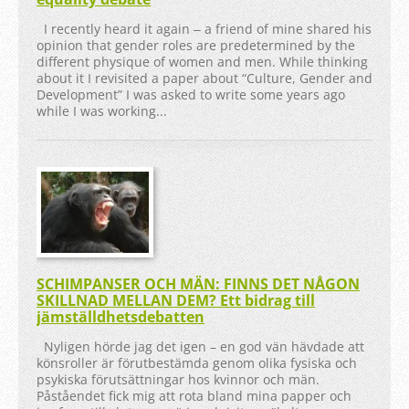
I recently heard it again ‒ a friend of mine shared his
opinion that gender roles are predetermined by the
different physique of women and men. While thinking
about it I revisited a paper about “Culture, Gender and
Development” I was asked to write some years ago
while I was working...
SCHIMPANSER OCH MÄN: FINNS DET NÅGON
SKILLNAD MELLAN DEM? Ett bidrag till
jämställdhetsdebatten
Nyligen hörde jag det igen – en god vän hävdade att
könsroller är förutbestämda genom olika fysiska och
psykiska förutsättningar hos kvinnor och män.
Påståendet fick mig att rota bland mina papper och