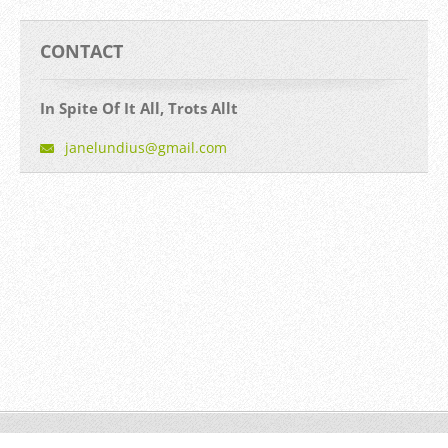
CONTACT
In Spite Of It All, Trots Allt
janelund
ius@gmai
l.com
© 2014 All rights reserved.
Powered by
Webnode