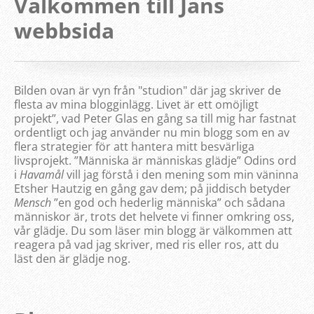
Välkommen till Jans
webbsida
Bilden ovan är vyn från "studion" där jag skriver de
flesta av mina blogginlägg. Livet är ett omöjligt
projekt”, vad Peter Glas en gång sa till mig har fastnat
ordentligt och jag använder nu min blogg som en av
flera strategier för att hantera mitt besvärliga
livsprojekt. ”Människa är människas glädje” Odins ord
i
Havamål
vill jag förstå i den mening som min väninna
Etsher Hautzig en gång gav dem; på jiddisch betyder
Mensch
”en god och hederlig människa” och sådana
människor är, trots det helvete vi finner omkring oss,
vår glädje. Du som läser min blogg är välkommen att
reagera på vad jag skriver, med ris eller ros, att du
läst den är glädje nog.