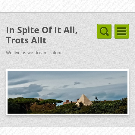
In Spite Of It All,
Trots Allt
We live as we dream - alone