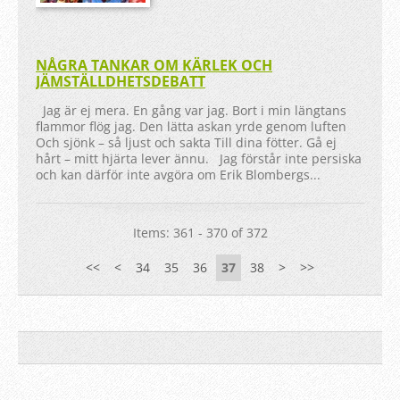
NÅGRA TANKAR OM KÄRLEK OCH
JÄMSTÄLLDHETSDEBATT
Jag är ej mera. En gång var jag. Bort i min längtans
flammor flög jag. Den lätta askan yrde genom luften
Och sjönk – så ljust och sakta Till dina fötter. Gå ej
hårt – mitt hjärta lever ännu. Jag förstår inte persiska
och kan därför inte avgöra om Erik Blombergs...
Items: 361 - 370 of 372
<<
<
34
35
36
37
38
>
>>