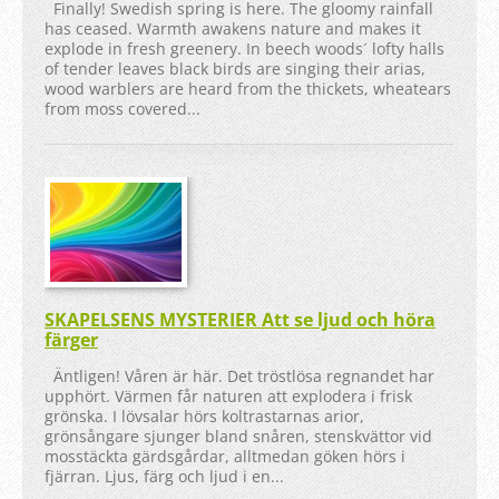
Finally! Swedish spring is here. The gloomy rainfall
has ceased. Warmth awakens nature and makes it
explode in fresh greenery. In beech woods´ lofty halls
of tender leaves black birds are singing their arias,
wood warblers are heard from the thickets, wheatears
from moss covered...
SKAPELSENS MYSTERIER Att se ljud och höra
färger
Äntligen! Våren är här. Det tröstlösa regnandet har
upphört. Värmen får naturen att explodera i frisk
grönska. I lövsalar hörs koltrastarnas arior,
grönsångare sjunger bland snåren, stenskvättor vid
mosstäckta gärdsgårdar, alltmedan göken hörs i
fjärran. Ljus, färg och ljud i en...