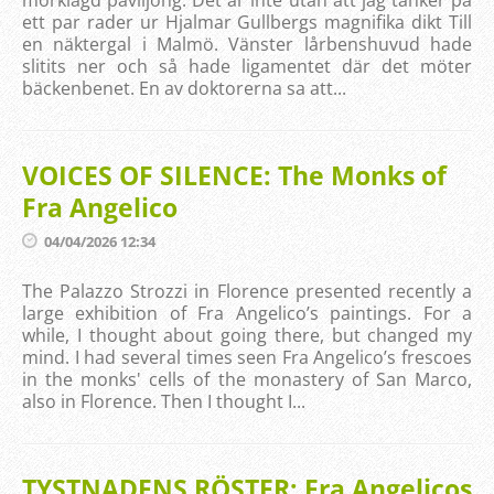
mörklagd paviljong. Det är inte utan att jag tänker på
ett par rader ur Hjalmar Gullbergs magnifika dikt Till
en näktergal i Malmö. Vänster lårbenshuvud hade
slitits ner och så hade ligamentet där det möter
bäckenbenet. En av doktorerna sa att...
VOICES OF SILENCE: The Monks of
Fra Angelico
04/04/2026 12:34
The Palazzo Strozzi in Florence presented recently a
large exhibition of Fra Angelico’s paintings. For a
while, I thought about going there, but changed my
mind. I had several times seen Fra Angelico’s frescoes
in the monks' cells of the monastery of San Marco,
also in Florence. Then I thought I...
TYSTNADENS RÖSTER: Fra Angelicos