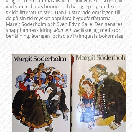
villig att med samma allvar och inlevelse illustrera allt
vad som erbjöds honom och han grep sig an de mest
skilda litteraturalster. Han illustrerade omslagen till
de på sin tid mycket populära bygdeförfattarna
Margit Söderholm och Sven Edvin Salje. Den senares
snapphanneskildring
Man ur huse
läste jag med stor
behållning, återigen lockad av Palmquists bokomslag.