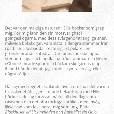
Det var den mäktiga naturen i Ellis böcker som grep
mig. För mig fann den sin motsvarighet i
göingeskogarna, med dess svårgenomträngliga snår,
milsvida bokskogar, vars släta, sidengrå stammar från
rostbruna lövbäddar reste sig likt pelare i en
grönskimrande katedral. Där fanns mossbelupna
stenbumlingar och nedfallna trädstammar och liksom
i Ohio skimrade sjöar och bäckar i skogarnas djup.
Ibland hände det att jag kunde skymta en älg, eller
några rådjur.
Då jag med regnet skvalande över rutorna i det varma
brasskenet återigen stiftade bekantskap med Ellis
böcker lade jag förvisso märke till den flagranta
rasismen och det ofta torftiga språket, men insåg
likväl vad som fascinerat mig som ung. Både
Blockhuset vid Lickingfloden
och
Bakhållet vid Ohio