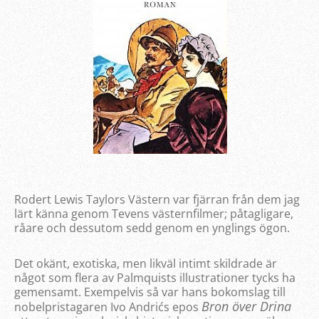
Rodert Lewis Taylors Västern var fjärran från dem jag
lärt känna genom Tevens västernfilmer; påtagligare,
råare och dessutom sedd genom en ynglings ögon.
Det okänt, exotiska, men likväl intimt skildrade är
något som flera av Palmquists illustrationer tycks ha
gemensamt. Exempelvis så var hans bokomslag till
Bron över Drina
nobelpristagaren Ivo Andri
ć
s epos