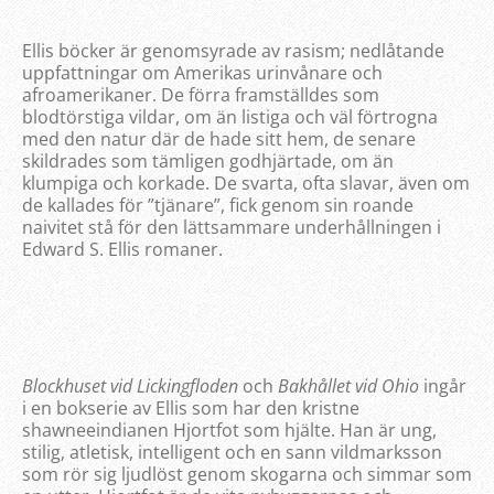
Ellis böcker är genomsyrade av rasism; nedlåtande
uppfattningar om Amerikas urinvånare och
afroamerikaner. De förra framställdes som
blodtörstiga vildar, om än listiga och väl förtrogna
med den natur där de hade sitt hem, de senare
skildrades som tämligen godhjärtade, om än
klumpiga och korkade. De svarta, ofta slavar, även om
de kallades för ”tjänare”, fick genom sin roande
naivitet stå för den lättsammare underhållningen i
Edward S. Ellis romaner.
Blockhuset vid Lickingfloden
och
Bakhållet vid Ohio
ingår
i en bokserie av Ellis som har den kristne
shawneeindianen Hjortfot som hjälte. Han är ung,
stilig, atletisk, intelligent och en sann vildmarksson
som rör sig ljudlöst genom skogarna och simmar som