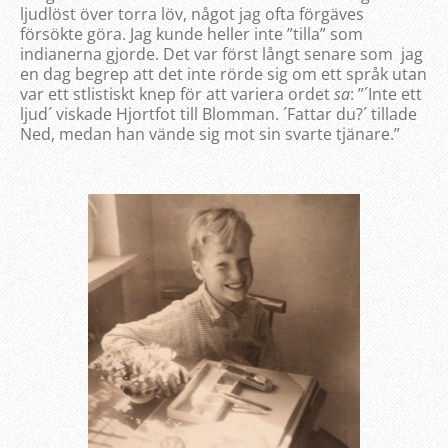
ljudlöst över torra löv, något jag ofta förgäves
försökte göra. Jag kunde heller inte ”tilla” som
indianerna gjorde. Det var först långt senare som jag
en dag begrep att det inte rörde sig om ett språk utan
var ett stlistiskt knep för att variera ordet
sa
: ”´Inte ett
ljud´ viskade Hjortfot till Blomman. ´Fattar du?´ tillade
Ned, medan han vände sig mot sin svarte tjänare.”