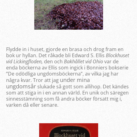
Flydde in i huset, gjorde en brasa och drog fram en
bok ur hyllan. Det råkade bli Edward S. Ellis
Blockhuset
vid Lickingfloden,
den och
Bakhållet vid Ohio
var de
enda böckerna av Ellis som ingick i Bonniers bokserie
”De odödliga ungdomsböckerna”, av vilka jag har
under mina
några kvar. Tror att jag
ungdomsår
slukade så gott som allihop. Det kändes
som att stiga in i en annan värld. En unik och säregen
sinnesstämning som få andra böcker försatt mig i,
varken då eller senare.