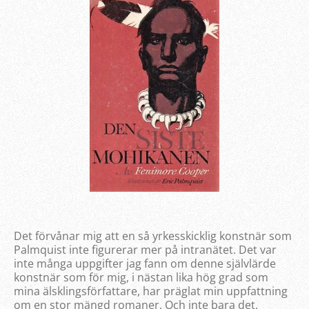
Det förvånar mig att en så yrkesskicklig konstnär som
Palmquist inte figurerar mer på intranätet. Det var
inte många uppgifter jag fann om denne självlärde
konstnär som för mig, i nästan lika hög grad som
mina älsklingsförfattare, har präglat min uppfattning
om en stor mängd romaner. Och inte bara det,