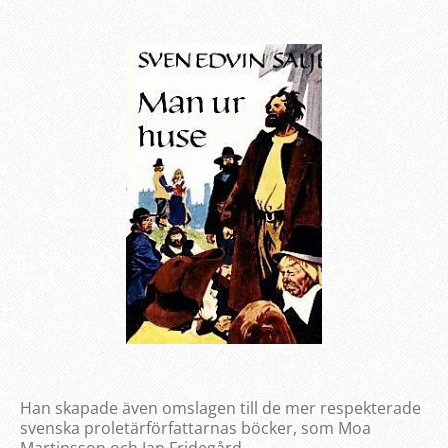
Han skapade även omslagen till de mer respekterade
svenska proletärförfattarnas böcker, som Moa