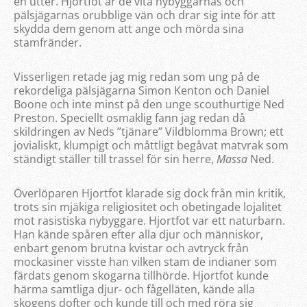
en utter. Hjortfot är de vita nybyggarnas och
pälsjägarnas orubblige vän och drar sig inte för att
skydda dem genom att ange och mörda sina
stamfränder.
Visserligen retade jag mig redan som ung på de
rekordeliga pälsjägarna Simon Kenton och Daniel
Boone och inte minst på den unge scouthurtige Ned
Preston. Speciellt osmaklig fann jag redan då
skildringen av Neds ”tjänare” Vildblomma Brown; ett
jovialiskt, klumpigt och måttligt begåvat matvrak som
ständigt ställer till trassel för sin herre,
Massa
Ned.
Överlöparen Hjortfot klarade sig dock från min kritik,
trots sin mjäkiga religiositet och obetingade lojalitet
mot rasistiska nybyggare. Hjortfot var ett naturbarn.
Han kände spåren efter alla djur och människor,
enbart genom brutna kvistar och avtryck från
mockasiner visste han vilken stam de indianer som
färdats genom skogarna tillhörde. Hjortfot kunde
härma samtliga djur- och fågelläten, kände alla
skogens dofter och kunde till och med röra sig