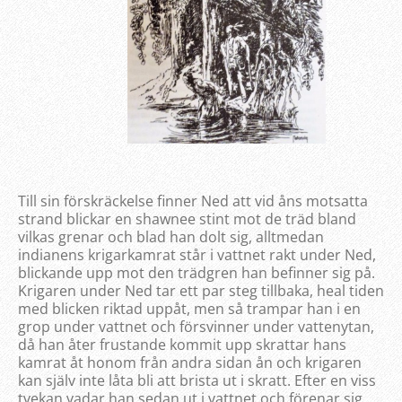
Till sin förskräckelse finner Ned att vid åns motsatta
strand blickar en shawnee stint mot de träd bland
vilkas grenar och blad han dolt sig, alltmedan
indianens krigarkamrat står i vattnet rakt under Ned,
blickande upp mot den trädgren han befinner sig på.
Krigaren under Ned tar ett par steg tillbaka, heal tiden
med blicken riktad uppåt, men så trampar han i en
grop under vattnet och försvinner under vattenytan,
då han åter frustande kommit upp skrattar hans
kamrat åt honom från andra sidan ån och krigaren
kan själv inte låta bli att brista ut i skratt. Efter en viss
tvekan vadar han sedan ut i vattnet och förenar sig