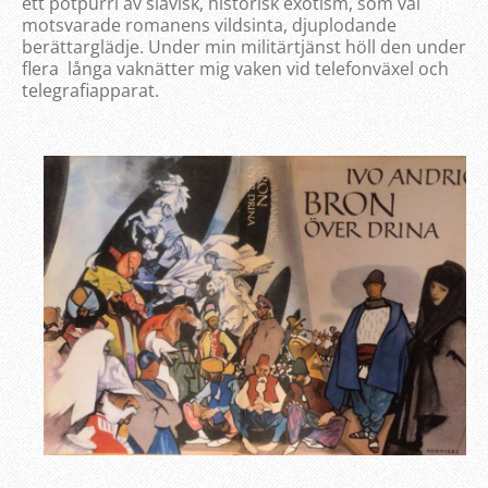
ett potpurri av slavisk, historisk exotism, som väl
motsvarade romanens vildsinta, djuplodande
berättarglädje. Under min militärtjänst höll den under
flera långa vaknätter mig vaken vid telefonväxel och
telegrafiapparat.