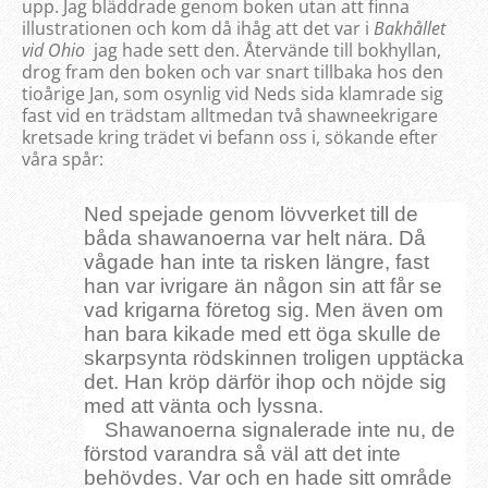
upp. Jag bläddrade genom boken utan att finna
illustrationen och kom då ihåg att det var i
Bakhållet
vid Ohio
jag hade sett den. Återvände till bokhyllan,
drog fram den boken och var snart tillbaka hos den
tioårige Jan, som osynlig vid Neds sida klamrade sig
fast vid en trädstam alltmedan två shawneekrigare
kretsade kring trädet vi befann oss i,
sökande efter
våra spår:
Ned spejade genom lövverket till de
båda shawanoerna var helt nära. Då
vågade han inte ta risken längre, fast
han var ivrigare än någon sin att får se
vad krigarna företog sig. Men även om
han bara kikade med ett öga skulle de
skarpsynta rödskinnen troligen upptäcka
det. Han kröp därför ihop och nöjde sig
med att vänta och lyssna.
Shawanoerna signalerade inte nu, de
förstod varandra så väl att det inte
behövdes. Var och en hade sitt område