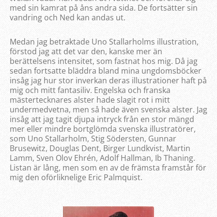
med sin kamrat på åns andra sida. De fortsätter sin
vandring och Ned kan andas ut.
Medan jag betraktade Uno Stallarholms illustration,
förstod jag att det var den, kanske mer än
berättelsens intensitet, som fastnat hos mig. Då jag
sedan fortsatte bläddra bland mina ungdomsböcker
insåg jag hur stor inverkan deras illustrationer haft på
mig och mitt fantasiliv. Engelska och franska
mästertecknares alster hade slagit rot i mitt
undermedvetna, men så hade även svenska alster. Jag
insåg att jag tagit djupa intryck från en stor mängd
mer eller mindre bortglömda svenska illustratörer,
som Uno Stallarholm, Stig Södersten, Gunnar
Brusewitz, Douglas Dent, Birger Lundkvist, Martin
Lamm, Sven Olov Ehrén, Adolf Hallman, Ib Thaning.
Listan är lång, men som en av de främsta framstår för
mig den oförliknelige Eric Palmquist.