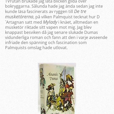
TVrutan brukade jag låta blicken glida över
bokryggarna. Sålunda hade jag ända sedan jag inte
De tre
kunde läsa fascinerats av ryggen till
musketörerna
, på vilken Palmquist tecknat hur D
Mylady
´Artagnan satt med
i knäet, alltmedan en
musketör riktade sitt vapen mot mig. Jag blev
knappast besviken då jag senare slukade Dumas
vidunderliga roman och fann att den i varje avseende
infriade den spänning och fascination som
Palmquists omslag hade utlovat.