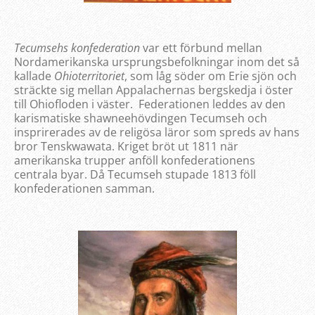
Tecumsehs konfederation
var ett förbund mellan
Nordamerikanska ursprungsbefolkningar inom det så
kallade
Ohioterritoriet
, som låg söder om Erie sjön och
sträckte sig mellan Appalachernas bergskedja i öster
till Ohiofloden i väster. Federationen leddes av den
karismatiske shawneehövdingen Tecumseh och
insprirerades av de religösa läror som spreds av hans
bror Tenskwawata. Kriget bröt ut 1811 när
amerikanska trupper anföll konfederationens
centrala byar. Då Tecumseh stupade 1813 föll
konfederationen samman.