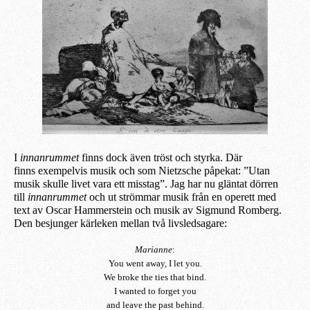
I
innanrummet
finns dock även
tröst och styrka. Där
finns exempelvis
musik och som Nietzsche påpekat: ”Utan
musik skulle livet vara
ett misstag”. Jag har nu gläntat dörren
till
innanrummet
och ut strömmar musik från en operett med
text
av Oscar Hammerstein och musik av Sigmund Romberg.
Den besjunger
kärleken mellan två livsledsagare:
Marianne
:
You went away, I let you.
We broke the ties that bind.
I wanted to forget you
and leave the past behind.