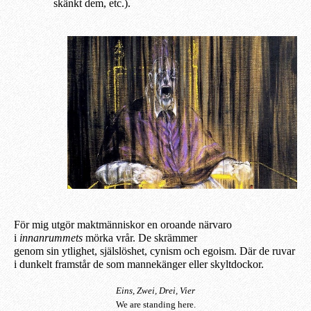
skänkt dem, etc.).
För mig utgör maktmänniskor en oroande närvaro
i
innanrummets
mörka vrår. De skrämmer
genom sin ytlighet, själslöshet, cynism och egoism. Där de ruvar
i dunkelt framstår de som mannekänger eller skyltdockor.
Eins, Zwei, Drei, Vier
We are standing here.