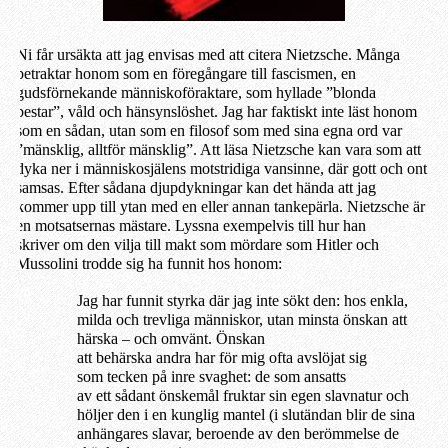
Ni får ursäkta att jag envisas med att citera Nietzsche. Många
betraktar honom som en föregångare till fascismen, en
gudsförnekande människoföraktare, som hyllade ”blonda
bestar”, våld och hänsynslöshet. Jag har faktiskt inte läst honom
som en sådan, utan som en filosof som med sina egna ord var
”mänsklig, alltför mänsklig”. Att läsa Nietzsche kan vara som att
dyka ner i människosjälens motstridiga vansinne, där gott och ont
samsas. Efter sådana djupdykningar kan det hända att jag
kommer upp till ytan med en eller annan tankepärla. Nietzsche är
en motsatsernas mästare. Lyssna exempelvis till hur han
skriver om den vilja till makt som mördare som Hitler och
Mussolini trodde sig ha funnit hos honom:
Jag har funnit styrka där jag inte sökt den: hos enkla,
milda och trevliga människor, utan minsta önskan att
härska – och omvänt. Önskan
att behärska andra har för mig ofta avslöjat sig
som tecken på inre svaghet: de som ansatts
av ett sådant önskemål fruktar sin egen slavnatur och
höljer den i en kunglig mantel (i slutändan blir de sina
anhängares slavar, beroende av den berömmelse de