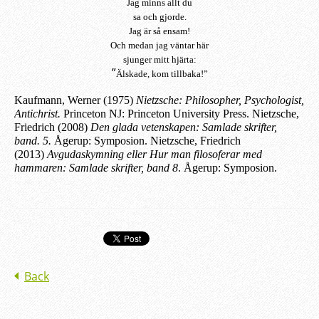
Jag minns allt du
sa och gjorde.
Jag är så ensam!
Och medan jag väntar här
sjunger mitt hjärta:
”
Älskade, kom tillbaka!”
Kaufmann, Werner (1975)
Nietzsche: Philosopher, Psychologist,
Antichrist.
Princeton NJ: Princeton University Press.
Nietzsche,
Friedrich (2008)
Den glada vetenskapen: Samlade skrifter,
band. 5.
Ågerup: Symposion. Nietzsche, Friedrich
(2013)
Avgudaskymning eller Hur man filosoferar med
hammaren: Samlade skrifter, band 8
. Ågerup: Symposion.
Back