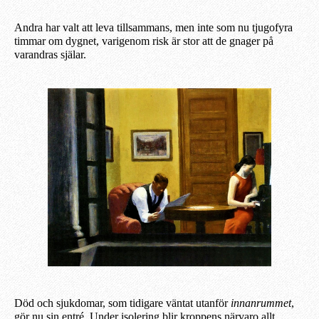
Andra har valt att leva tillsammans, men inte som nu tjugofyra
timmar om dygnet, varigenom risk är stor att de gnager på
varandras själar.
Död och sjukdomar, som tidigare väntat utanför
innanrummet
,
gör nu sin entré. Under isolering blir kroppens närvaro allt