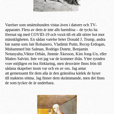
Varelser som smärtohunden vistas även i datorer och TV-
apparater. Flera av dem är inte alls harmlösa – de tycks ha
förenat sig med COVID-19 och vuxit till ett allt större hot mot
mänskligheten. En sådan varelse heter Donald J. Trump, andra
bär namn som Jair Bolsanero, Vladimir Putin, Recep Erdogan,
Muhammed bin Salman, Rodrigo Dutete, Benjamin
Netanyahu,Viktor Orbán, Jimmie Åkesson, Kim Jong-Un, eller
Matteo Salvini. Inte vet jag var de kommer ifrån. Yttre rymden
vore möjligen en bra förklaring, men dessvärre finns frön till
sådana skapelser inom var och en av oss. Jag antar
att gemensamt för dem alla är den gränslösa kärlek de hyser
till maktens sötma. Jag finner dem skrämmande, men det finns
de som tycker de är underbara.