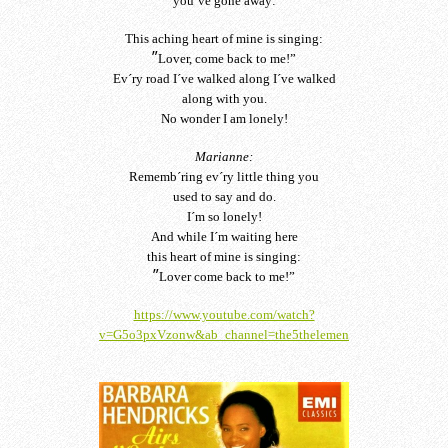
you´ve gone away:
This aching heart of mine is singing:
”
Lover, come back to me!”
Ev´ry road I´ve walked along I´ve walked
along with you.
No wonder I am lonely!
Marianne:
Rememb´ring ev´ry little thing you
used to say and do.
I´m so lonely!
And while I´m waiting here
this heart of mine is singing:
”
Lover come back to me!”
https://www.youtube.com/watch?
v=G5o3pxVzonw&ab_channel=the5thelemen