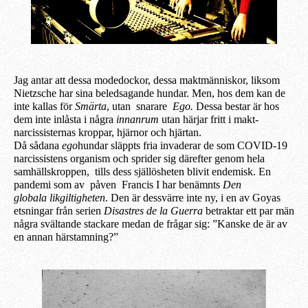
Jag antar att dessa modedockor, dessa maktmänniskor, liksom
Nietzsche har sina beledsagande hundar. Men, hos dem kan de
inte kallas för
Smärta
, utan snarare
Ego.
Dessa bestar är hos
dem inte inlåsta i några
innanrum
utan härjar fritt i makt-
narcissisternas kroppar, hjärnor och hjärtan.
Då sådana
ego
hundar släppts fria invaderar de som COVID-19
narcissistens organism och sprider sig därefter genom hela
samhällskroppen, tills dess själlösheten blivit endemisk. En
pandemi som av påven Francis I har benämnts
Den
globala likgiltigheten
. Den är dessvärre inte ny, i en av Goyas
etsningar från serien
Disastres de la Guerra
betraktar ett par män
några svältande stackare medan de frågar sig: ”Kanske de är av
en annan härstamning?”