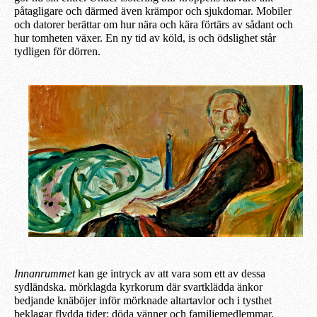
påtagligare och därmed även krämpor och sjukdomar. Mobiler
och datorer berättar om hur nära och kära förtärs av sådant och
hur tomheten växer. En ny tid av köld, is och ödslighet står
tydligen för dörren.
Innanrummet
kan ge intryck av att vara som ett av dessa
sydländska. mörklagda kyrkorum där svartklädda änkor
bedjande knäböjer inför mörknade altartavlor och i tysthet
beklagar flydda tider; döda vänner och familjemedlemmar.