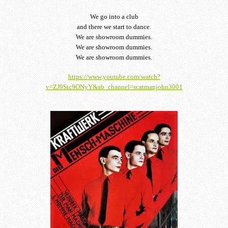
We go into a club
and there we start to dance.
We are showroom dummies.
We are showroom dummies.
We are showroom dummies.
https://www.youtube.com/watch?
v=ZJ9Stc9ONyY&ab_channel=scatmanjohn3001