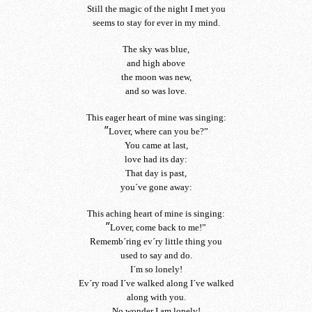
Still the magic of the night I met you
seems to stay for ever in my mind.
The sky was blue,
and high above
the moon was new,
and so was love.
This eager heart of mine was singing:
”
Lover, where can you be?”
You came at last,
love had its day:
That day is past,
you´ve gone away:
This aching heart of mine is singing:
”
Lover, come back to me!”
Rememb´ring ev´ry little thing you
used to say and do.
I´m so lonely!
Ev´ry road I´ve walked along I´ve walked
along with you.
No wonder I am lonely!