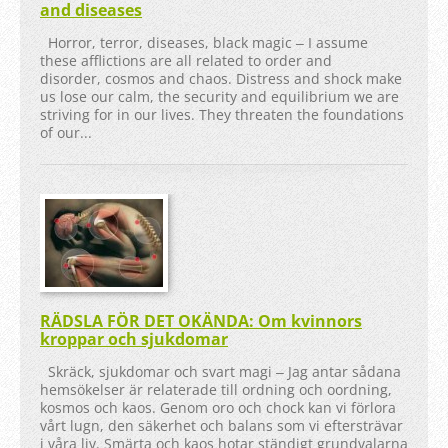
and diseases
Horror, terror, diseases, black magic ‒ I assume
these afflictions are all related to order and
disorder, cosmos and chaos. Distress and shock make
us lose our calm, the security and equilibrium we are
striving for in our lives. They threaten the foundations
of our...
RÄDSLA FÖR DET OKÄNDA: Om kvinnors
kroppar och sjukdomar
Skräck, sjukdomar och svart magi ‒ Jag antar sådana
hemsökelser är relaterade till ordning och oordning,
kosmos och kaos. Genom oro och chock kan vi förlora
vårt lugn, den säkerhet och balans som vi eftersträvar
i våra liv. Smärta och kaos hotar ständigt grundvalarna