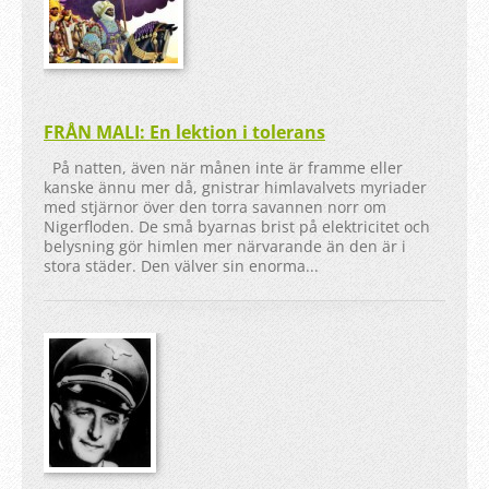
FRÅN MALI: En lektion i tolerans
På natten, även när månen inte är framme eller
kanske ännu mer då, gnistrar himlavalvets myriader
med stjärnor över den torra savannen norr om
Nigerfloden. De små byarnas brist på elektricitet och
belysning gör himlen mer närvarande än den är i
stora städer. Den välver sin enorma...