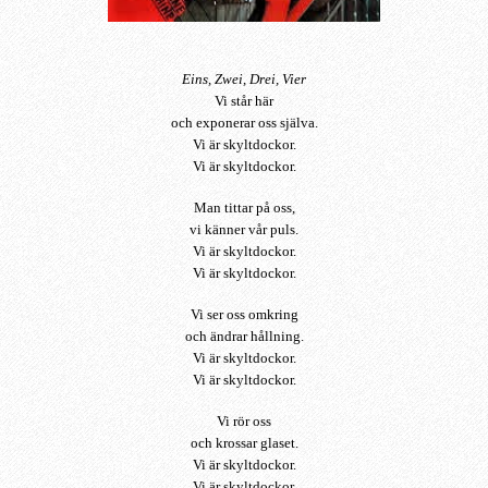
Eins, Zwei, Drei, Vier
Vi står här
och exponerar oss själva.
Vi är skyltdockor.
Vi är skyltdockor.
Man tittar på oss,
vi känner vår puls.
Vi är skyltdockor.
Vi är skyltdockor.
Vi ser oss omkring
och ändrar hållning.
Vi är skyltdockor.
Vi är skyltdockor.
Vi rör oss
och krossar glaset.
Vi är skyltdockor.
Vi är skyltdockor.