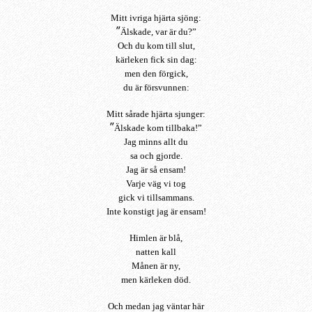
Mitt ivriga hjärta sjöng:
”
Älskade, var är du?”
Och du kom till slut,
kärleken fick sin dag:
men den förgick,
du är försvunnen:
Mitt sårade hjärta sjunger:
”
Älskade kom tillbaka!”
Jag minns allt du
sa och gjorde.
Jag är så ensam!
Varje väg vi tog
gick vi tillsammans.
Inte konstigt jag är ensam!
Himlen är blå,
natten kall
Månen är ny,
men kärleken död.
Och medan jag väntar här