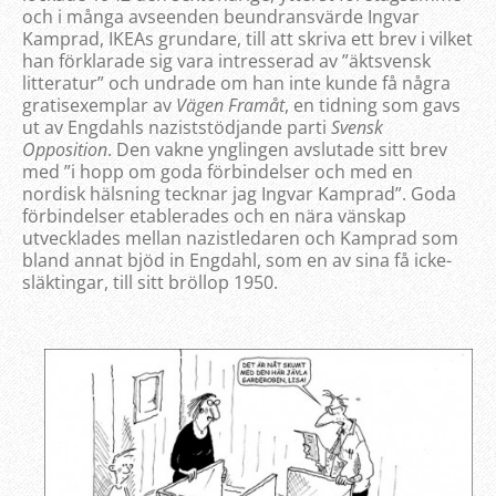
och i många avseenden beundransvärde Ingvar
Kamprad, IKEAs grundare, till att skriva ett brev i vilket
han förklarade sig vara intresserad av ”äktsvensk
litteratur” och undrade om han inte kunde få några
gratisexemplar av
Vägen Framåt
, en tidning som gavs
ut av Engdahls naziststödjande parti
Svensk
Opposition
. Den vakne ynglingen avslutade sitt brev
med ”i hopp om goda förbindelser och med en
nordisk hälsning tecknar jag Ingvar Kamprad”. Goda
förbindelser etablerades och en nära vänskap
utvecklades mellan nazistledaren och Kamprad som
bland annat bjöd in Engdahl, som en av sina få icke-
släktingar, till sitt bröllop 1950.