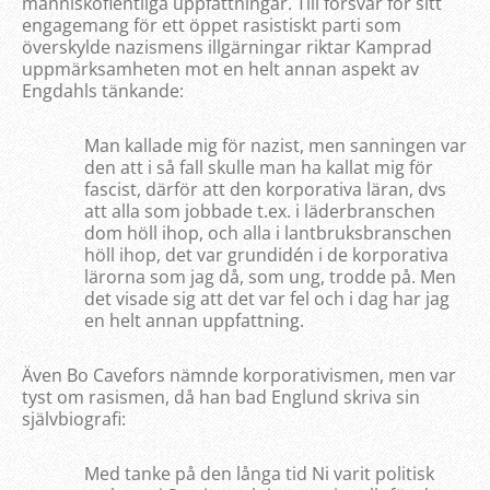
människofientliga uppfattningar. Till försvar för sitt
engagemang för ett öppet rasistiskt parti som
överskylde nazismens illgärningar riktar Kamprad
uppmärksamheten mot en helt annan aspekt av
Engdahls tänkande:
Man kallade mig för nazist, men sanningen var
den att i så fall skulle man ha kallat mig för
fascist, därför att den korporativa läran, dvs
att alla som jobbade t.ex. i läderbranschen
dom höll ihop, och alla i lantbruksbranschen
höll ihop, det var grundidén i de korporativa
lärorna som jag då, som ung, trodde på. Men
det visade sig att det var fel och i dag har jag
en helt annan uppfattning.
Även Bo Cavefors nämnde korporativismen, men var
tyst om rasismen, då han bad Englund skriva sin
självbiografi:
Med tanke på den långa tid Ni varit politisk