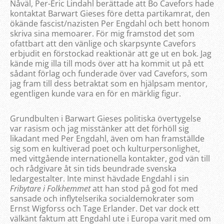
Nåväl, Per-Eric Lindahl berättade att Bo Cavefors hade
kontaktat Barwart Gieses före detta partikamrat, den
ökände fascist/nazisten Per Engdahl och bett honom
skriva sina memoarer. För mig framstod det som
ofattbart att den vänlige och skarpsynte Cavefors
erbjudit en förstockad reaktionär att ge ut en bok. Jag
kände mig illa till mods över att ha kommit ut på ett
sådant förlag och funderade över vad Cavefors, som
jag fram till dess betraktat som en hjälpsam mentor,
egentligen kunde vara en för en märklig figur.
Grundbulten i Barwart Gieses politiska övertygelse
var rasism och jag misstänker att det förhöll sig
likadant med Per Engdahl, även om han framställde
sig som en kultiverad poet och kulturpersonlighet,
med vittgående internationella kontakter, god vän till
och rådgivare åt sin tids beundrade svenska
ledargestalter. Inte minst hävdade Engdahl i sin
Fribytare i Folkhemmet
att han stod på god fot med
sansade och inflytelserika socialdemokrater som
Ernst Wigforss och Tage Erlander. Det var dock ett
välkänt faktum att Engdahl ute i Europa varit med om