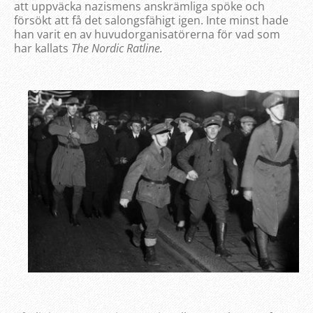
att uppväcka nazismens anskrämliga spöke och
försökt att få det salongsfähigt igen. Inte minst hade
han varit en av huvudorganisatörerna för vad som
har kallats
The Nordic Ratline.