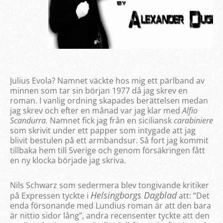
Julius Evola? Namnet väckte hos mig ett pärlband av
minnen som tar sin början 1977 då jag skrev en
roman. I vanlig ordning skapades berättelsen medan
jag skrev och efter en månad var jag klar med
Alfio
Scandurra.
Namnet fick jag från en siciliansk
carabiniere
som skrivit under ett papper som intygade att jag
blivit bestulen på ett armbandsur. Så fort jag kommit
tillbaka hem till Sverige och genom försäkringen fått
en ny klocka började jag skriva.
Nils Schwarz som sedermera blev tongivande kritiker
Helsingborgs Dagblad
på Expressen tyckte i
att: ”Det
enda försonande med Lundius roman är att den bara
är nittio sidor lång”, andra recensenter tyckte att den