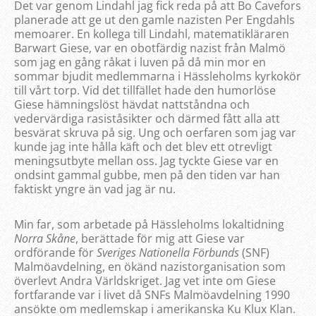
Det var genom Lindahl jag fick reda på att Bo Cavefors
planerade att ge ut den gamle nazisten Per Engdahls
memoarer. En kollega till Lindahl, matematikläraren
Barwart Giese, var en obotfärdig nazist från Malmö
som jag en gång råkat i luven på då min mor en
sommar bjudit medlemmarna i Hässleholms kyrkokör
till vårt torp. Vid det tillfället hade den humorlöse
Giese hämningslöst hävdat nattståndna och
vedervärdiga rasiståsikter och därmed fått alla att
besvärat skruva på sig. Ung och oerfaren som jag var
kunde jag inte hålla käft och det blev ett otrevligt
meningsutbyte mellan oss. Jag tyckte Giese var en
ondsint gammal gubbe, men på den tiden var han
faktiskt yngre än vad jag är nu.
Min far, som arbetade på Hässleholms lokaltidning
Norra Skåne
, berättade för mig att Giese var
ordförande för
Sveriges Nationella Förbunds
(SNF)
Malmöavdelning, en ökänd nazistorganisation som
överlevt Andra Världskriget. Jag vet inte om Giese
fortfarande var i livet då SNFs Malmöavdelning 1990
ansökte om medlemskap i amerikanska Ku Klux Klan.