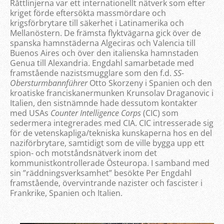
Råttlinjerna var ett internationellt nätverk som efter
kriget förde eftersökta massmördare och
krigsförbrytare till säkerhet i Latinamerika och
Mellanöstern. De främsta flyktvägarna gick över de
spanska hamnstäderna Algeciras och Valencia till
Buenos Aires och över den italienska hamnstaden
Genua till Alexandria. Engdahl samarbetade med
framstående nazistsmugglare som den f.d.
SS-
Obersturmbannführer
Otto Skorzeny i Spanien och den
kroatiske franciskanermunken Krunsolav Draganovic i
Italien, den sistnämnde hade dessutom kontakter
med USAs
Counter Intelligence Corps
(CIC) som
sedermera integrerades med CIA. CIC intresserade sig
för de vetenskapliga/tekniska kunskaperna hos en del
naziförbrytare, samtidigt som de ville bygga upp ett
spion- och motståndsnätverk inom det
kommunistkontrollerade Östeuropa. I samband med
sin ”räddningsverksamhet” besökte Per Engdahl
framstående, övervintrande nazister och fascister i
Frankrike, Spanien och Italien.