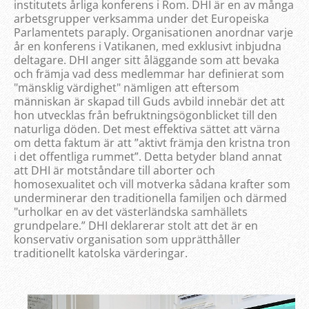
institutets årliga konferens i Rom. DHI är en av många
arbetsgrupper verksamma under det Europeiska
Parlamentets paraply. Organisationen anordnar varje
år en konferens i Vatikanen, med exklusivt inbjudna
deltagare. DHI anger sitt åläggande som att bevaka
och främja vad dess medlemmar har definierat som
"mänsklig värdighet" nämligen att eftersom
människan är skapad till Guds avbild innebär det att
hon utvecklas från befruktningsögonblicket till den
naturliga döden. Det mest effektiva sättet att värna
om detta faktum är att ”aktivt främja den kristna tron
i det offentliga rummet”. Detta betyder bland annat
att DHI är motståndare till aborter och
homosexualitet och vill motverka sådana krafter som
underminerar den traditionella familjen och därmed
"urholkar en av det västerländska samhällets
grundpelare.” DHI deklarerar stolt att det är en
konservativ organisation som upprätthåller
traditionellt katolska värderingar.