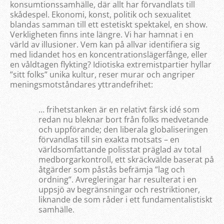
konsumtionssamhälle, där allt har förvandlats till
skådespel. Ekonomi, konst, politik och sexualitet
blandas samman till ett estetiskt spektakel, en show.
Verkligheten finns inte längre. Vi har hamnat i en
värld av illusioner. Vem kan på allvar identifiera sig
med lidandet hos en koncentrationslägerfånge, eller
en våldtagen flykting? Idiotiska extremistpartier hyllar
”sitt folks” unika kultur, reser murar och angriper
meningsmotståndares yttrandefrihet:
… frihetstanken är en relativt färsk idé som
redan nu bleknar bort från folks medvetande
och uppförande; den liberala globaliseringen
förvandlas till sin exakta motsats – en
världsomfattande polisstat präglad av total
medborgarkontroll, ett skräckvälde baserat på
åtgärder som påstås befrämja ”lag och
ordning”. Avregleringar har resulterat i en
uppsjö av begränsningar och restriktioner,
liknande de som råder i ett fundamentalistiskt
samhälle.