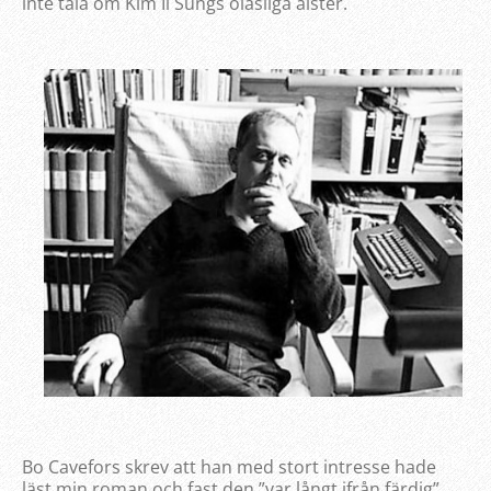
inte tala om Kim Il Sungs oläsliga alster.
Bo Cavefors skrev att han med stort intresse hade
läst min roman och fast den ”var långt ifrån färdig”