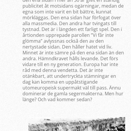
publicitet åt motsidans ogärningar, medan de
egna som inte varit en bit bättre, kunnat
mörkläggas. Den ena sidan har förfogat över
alla massmedia. Den andra har tvingats till
tystnad. Det är i längden ett farligt spel. Den i
årtionden upprepade parollen ”Vi får inte
glömma” avlyssnas också den av den
nertystade sidan. Den håller hatet vid liv.
Minnet är inte sämre på den ena sidan än den
andra. Hämndkravet hålls levande. Det förs
vidare till en ny generation. Europa har inte
råd med denna vendetta. Det är inte
otänkbart, att undertryckta stämningar en
dag kan komma en uppåtstigande
utomeuropeisk supermakt väl till pass. Ännu
dominerar de gamla segermakterna. Men hur
länge? Och vad kommer sedan?