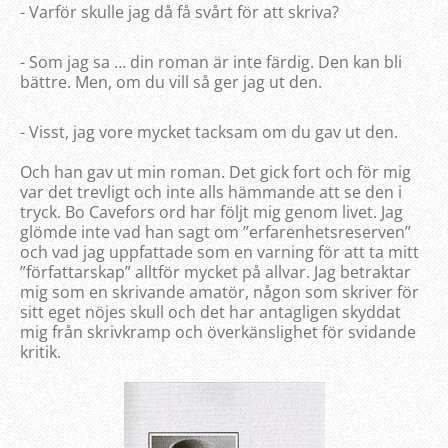
- Varför skulle jag då få svårt för att skriva?
- Som jag sa … din roman är inte färdig. Den kan bli
bättre. Men, om du vill så ger jag ut den.
- Visst, jag vore mycket tacksam om du gav ut den.
Och han gav ut min roman. Det gick fort och för mig
var det trevligt och inte alls hämmande att se den i
tryck. Bo Cavefors ord har följt mig genom livet. Jag
glömde inte vad han sagt om ”erfarenhetsreserven”
och vad jag uppfattade som en varning för att ta mitt
”författarskap” alltför mycket på allvar. Jag betraktar
mig som en skrivande amatör, någon som skriver för
sitt eget nöjes skull och det har antagligen skyddat
mig från skrivkramp och överkänslighet för svidande
kritik.