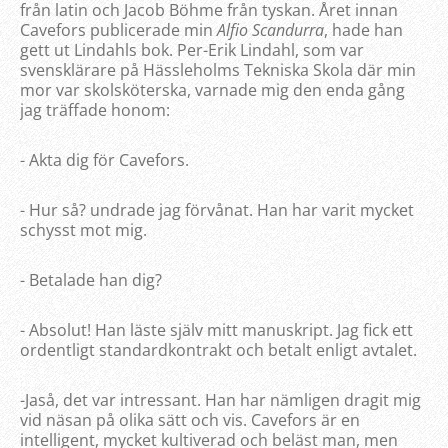
från latin och Jacob Böhme från tyskan. Året innan
Cavefors publicerade min
Alfio Scandurra
, hade han
gett ut Lindahls bok. Per-Erik Lindahl, som var
svensklärare på Hässleholms Tekniska Skola där min
mor var skolsköterska, varnade mig den enda gång
jag träffade honom:
- Akta dig för Cavefors.
- Hur så? undrade jag förvånat. Han har varit mycket
schysst mot mig.
- Betalade han dig?
- Absolut! Han läste själv mitt manuskript. Jag fick ett
ordentligt standardkontrakt och betalt enligt avtalet.
-Jaså, det var intressant. Han har nämligen dragit mig
vid näsan på olika sätt och vis. Cavefors är en
intelligent, mycket kultiverad och beläst man, men