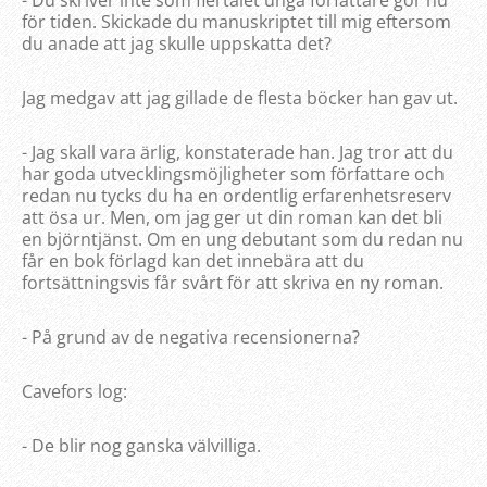
- Du skriver inte som flertalet unga författare gör nu
för tiden. Skickade du manuskriptet till mig eftersom
du anade att jag skulle uppskatta det?
Jag medgav att jag gillade de flesta böcker han gav ut.
- Jag skall vara ärlig, konstaterade han. Jag tror att du
har goda utvecklingsmöjligheter som författare och
redan nu tycks du ha en ordentlig erfarenhetsreserv
att ösa ur. Men, om jag ger ut din roman kan det bli
en björntjänst. Om en ung debutant som du redan nu
får en bok förlagd kan det innebära att du
fortsättningsvis får svårt för att skriva en ny roman.
- På grund av de negativa recensionerna?
Cavefors log:
- De blir nog ganska välvilliga.