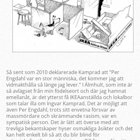
Så sent som 2010 deklarerade Kamprad att ”Per
Engdahl var en stor människa, det kommer jag att
vidmakthålla så länge jag lever.” I Älmhult, som inte är
så avlägset från min födelseort och där jag hamnat
emellanåt, är det ytterst få IKEAanställda och lokalbor
som talar illa om Ingvar Kamprad. Det är möjligt att
även Per Engdahl, trots sitt envetna försvar av
massmördare och skrämmande rasism, var en
sympatisk person. Det är lätt att överse med att
trevliga bekantskaper hyser osmakliga åsikter och det
kan helt enkelt bli så att du blir blind för