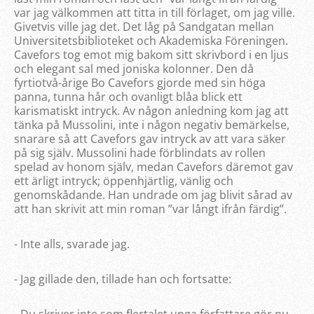
var jag välkommen att titta in till förlaget, om jag ville.
Givetvis ville jag det. Det låg på Sandgatan mellan
Universitetsbiblioteket och Akademiska Föreningen.
Cavefors tog emot mig bakom sitt skrivbord i en ljus
och elegant sal med joniska kolonner. Den då
fyrtiotvå-årige Bo Cavefors gjorde med sin höga
panna, tunna hår och ovanligt blåa blick ett
karismatiskt intryck. Av någon anledning kom jag att
tänka på Mussolini, inte i någon negativ bemärkelse,
snarare så att Cavefors gav intryck av att vara säker
på sig själv. Mussolini hade förblindats av rollen
spelad av honom själv, medan Cavefors däremot gav
ett ärligt intryck; öppenhjärtlig, vänlig och
genomskådande. Han undrade om jag blivit sårad av
att han skrivit att min roman ”var långt ifrån färdig”.
- Inte alls, svarade jag.
- Jag gillade den, tillade han och fortsatte: