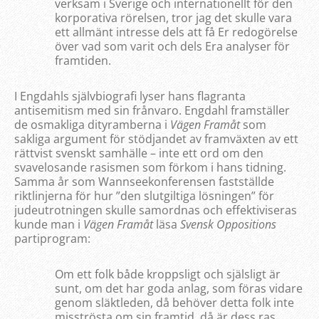
verksam i Sverige och internationellt för den
korporativa rörelsen, tror jag det skulle vara
ett allmänt intresse dels att få Er redogörelse
över vad som varit och dels Era analyser för
framtiden.
I Engdahls självbiografi lyser hans flagranta
antisemitism med sin frånvaro. Engdahl framställer
de osmakliga dityramberna i
Vägen Framåt
som
sakliga argument för stödjandet av framväxten av ett
rättvist svenskt samhälle – inte ett ord om den
svavelosande rasismen som förkom i hans tidning.
Samma år som Wannseekonferensen fastställde
riktlinjerna för hur ”den slutgiltiga lösningen” för
judeutrotningen skulle samordnas och effektiviseras
kunde man i
Vägen Framåt
läsa
Svensk Oppositions
partiprogram:
Om ett folk både kroppsligt och själsligt är
sunt, om det har goda anlag, som föras vidare
genom släktleden, då behöver detta folk inte
misströsta om sin framtid, då är dess ras