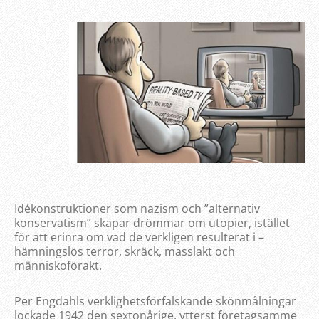
Idékonstruktioner som nazism och ”alternativ
konservatism” skapar drömmar om utopier, istället
för att erinra om vad de verkligen resulterat i –
hämningslös terror, skräck, masslakt och
människoförakt.
Per Engdahls verklighetsförfalskande skönmålningar
lockade 1942 den sextonårige, ytterst företagsamme