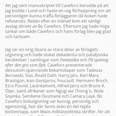
Att jag sänt manuskriptet till Cavefors berodde på att
jag bodde i Lund och hyste en vag förhoppning om att
personligen kunna träffa förläggaren då boken hade
refuserats. Redan efter en månad kom ett vänligt
avslag skrivet av Bo Cavefors. Eftersom jag hade höga
tankar om både Cavefors och hans förlag blev jag glad
och tacksam.
Jag var en ivrig läsare av stora delar av förlagets
utgivning och hade slukat dekadenta och patafysiska
berättelser i samlingar som
Fantastika
och
På spaning
efter den gris som flytt,
Cavefors presenterade
dessutom spännande bekantskaper som Tadeusz
Borowski, Slas, Roald Dahl, Harry Järv, Karl Marx,
Brautigan, Ivan Gontjarov, Foucault, Hermann Broch,
Ezra Pound, Lautréamont, Alfred Jarry och Bruno K.
Öijer, samt afrikaner som Ngugi wa Thiong´o, Wole
Soyinka, Sembene Ousmane och Camara Laye. Bo
Cavefors bokutgivning var kunnig, personlig och
egensinnig, fast där fanns även en del rejäla
bottennapp, som Maos militärpolitiska skrifter, för att