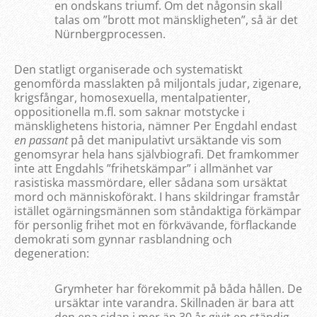
en ondskans triumf. Om det någonsin skall
talas om ”brott mot mänskligheten”, så är det
Nürnbergprocessen.
Den statligt organiserade och systematiskt
genomförda masslakten på miljontals judar, zigenare,
krigsfångar, homosexuella, mentalpatienter,
oppositionella m.fl. som saknar motstycke i
mänsklighetens historia, nämner Per Engdahl endast
en passant
på det manipulativt ursäktande vis som
genomsyrar hela hans självbiografi. Det framkommer
inte att Engdahls ”frihetskämpar” i allmänhet var
rasistiska massmördare, eller sådana som ursäktat
mord och människoförakt. I hans skildringar framstår
istället ogärningsmännen som ståndaktiga förkämpar
för personlig frihet mot en förkvävande, förflackande
demokrati som gynnar rasblandning och
degeneration:
Grymheter har förekommit på båda hållen. De
ursäktar inte varandra. Skillnaden är bara att
den ena sidan i mer än 30 år givit en ständig