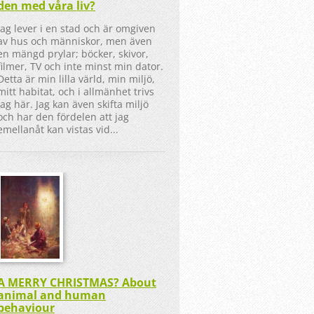
den med våra liv?
Jag lever i en stad och är omgiven
av hus och människor, men även
en mängd prylar; böcker, skivor,
filmer, TV och inte minst min dator.
Detta är min lilla värld, min miljö,
mitt habitat, och i allmänhet trivs
jag här. Jag kan även skifta miljö
och har den fördelen att jag
emellanåt kan vistas vid...
A MERRY CHRISTMAS? About
animal and human
behaviour