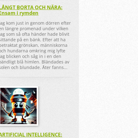
LÅNGT BORTA OCH NÄRA:
Ensam i rymden
Jag kom just in genom dörren efter
en längre promenad under vilken
jag som så ofta händer hade blivit
sittande på en bänk. Efter att ha
betraktat grönskan, människorna
och hundarna omkring mig lyfte
jag blicken och såg in i en den
oändligt blå himlen. Bländades av
solen och blundade. Åter fanns...
ARTIFICIAL INTELLIGENCE: