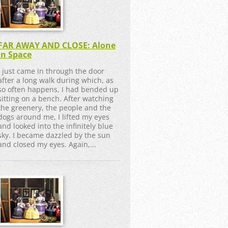
FAR AWAY AND CLOSE: Alone
in Space
I just came in through the door
after a long walk during which, as
so often happens, I had bended up
sitting on a bench. After watching
the greenery, the people and the
dogs around me, I lifted my eyes
and looked into the infinitely blue
sky. I became dazzled by the sun
and closed my eyes. Again,...