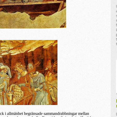
ock i allmänhet begränsade sammandrabbningar mellan