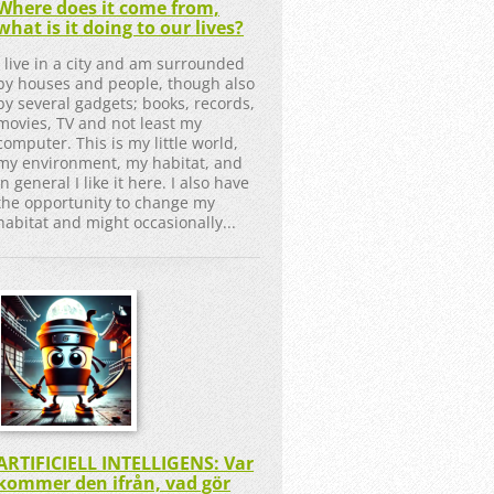
Where does it come from,
what is it doing to our lives?
I live in a city and am surrounded
by houses and people, though also
by several gadgets; books, records,
movies, TV and not least my
computer. This is my little world,
my environment, my habitat, and
in general I like it here. I also have
the opportunity to change my
habitat and might occasionally...
ARTIFICIELL INTELLIGENS: Var
kommer den ifrån, vad gör