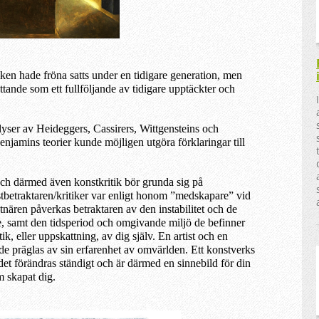
iken hade fröna satts under en tidigare generation, men
tande som ett fullföljande av tidigare upptäckter och
lyser av Heideggers, Cassirers, Wittgensteins och
jamins teorier kunde möjligen utgöra förklaringar till
ch därmed även konstkritik bör grunda sig på
betraktaren/kritiker var enligt honom ”medskapare” vid
tnären påverkas betraktaren av den instabilitet och de
, samt den tidsperiod och omgivande miljö de befinner
k, eller uppskattning, av dig själv. En artist och en
de präglas av sin erfarenhet av omvärlden. Ett konstverks
det förändras ständigt och är därmed en sinnebild för din
m skapat dig.