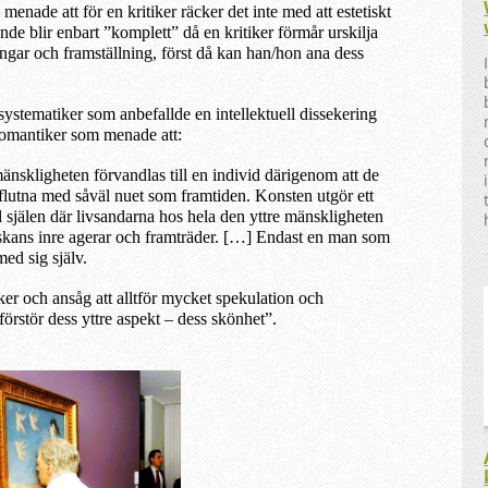
nade att för en kritiker räcker det inte med att estetiskt
ende blir enbart ”komplett” då en kritiker förmår urskilja
ingar och framställning, först då kan han/hon ana dess
systematiker som anbefallde en intellektuell dissekering
romantiker som menade att:
nskligheten förvandlas till en individ därigenom att de
flutna med såväl nuet som framtiden. Konsten utgör ett
l själen där livsandarna hos hela den yttre mänskligheten
kans inre agerar och framträder. […] Endast en man som
ed sig själv.
r och ansåg att alltför mycket spekulation och
”förstör dess yttre aspekt – dess skönhet”.