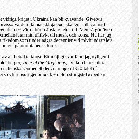
driga kriget i Ukraina kan bli kvävande. Givetvis
rvisso värdefulla mänskliga egenskaper – till skillnad
n de, dessvärre, hör mänskligheten till. Men så gör även
 emellanåt tar min tillflykt till musik och konst. Nu har jag
iska rikedom som under några decennier vid tolvhundratalets
n prägel på norditaliensk konst.
 av att betrakta konst. Ett möjligt svar fann jag nyligen i
ilenberger,
Time of the Magicians
, i vilken han skildrar
n italienska senmedeltiden, nämligen 1920-talet då
usik och filosofi genomgick en blomstringstid av sällan