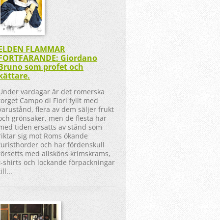
ELDEN FLAMMAR
FORTFARANDE: Giordano
Bruno som profet och
kättare.
Under vardagar är det romerska
torget Campo di Fiori fyllt med
varustånd, flera av dem säljer frukt
och grönsaker, men de flesta har
med tiden ersatts av stånd som
riktar sig mot Roms ökande
turisthorder och har fördenskull
försetts med allsköns krimskrams,
t-shirts och lockande förpackningar
till...