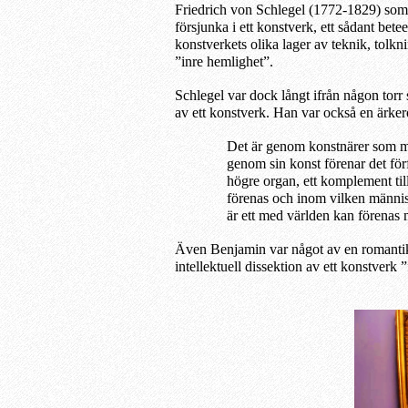
Friedrich von Schlegel (1772-1829) som me
försjunka i ett konstverk, ett sådant bete
konstverkets olika lager av teknik, tolkn
”inre hemlighet”.
Schlegel var dock långt ifrån någon torr 
av ett konstverk. Han var också en ärke
Det är genom konstnärer som mä
genom sin konst förenar det för
högre organ, ett komplement til
förenas och inom vilken männis
är ett med världen kan förenas m
Även Benjamin var något av en romantike
intellektuell dissektion av ett konstverk 