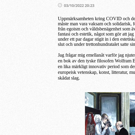
03/10/2022 20:23
Uppmärksamheten kring COVID och det vi
måste man vara vaksam och solidarisk, fö
från egoism och våldsbenägenhet som äve
fantasi och estetik, något som gör att jag
under ett par dagar stigit in i den estet
slut och under trettonhundratalet satte si
Jag frågar mig emellanåt varför jag njuter
en bok av den tyske filosofen Wolfram E
en lika märkligt innovativ period som de
europeisk vetenskap, konst, litteratur, m
skådat slag.