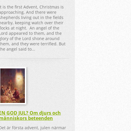
It is the first Advent, Christmas is
approaching. And there were
shepherds living out in the fields
nearby, keeping watch over their
flocks at night. An angel of the
Lord appeared to them, and the
glory of the Lord shone around
them, and they were terrified. But
the angel said to...
EN GOD JUL? Om djurs och
människors beteenden
Det är första advent, julen närmar