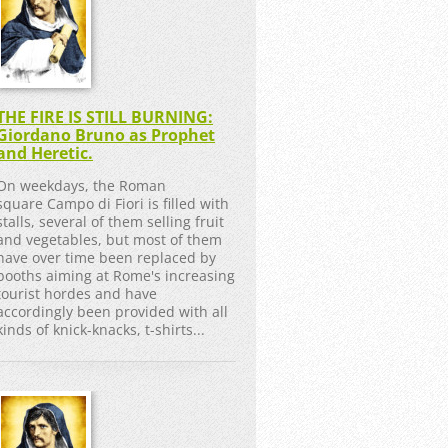
THE FIRE IS STILL BURNING:
Giordano Bruno as Prophet
and Heretic.
On weekdays, the Roman
square Campo di Fiori is filled with
stalls, several of them selling fruit
and vegetables, but most of them
have over time been replaced by
booths aiming at Rome's increasing
tourist hordes and have
accordingly been provided with all
kinds of knick-knacks, t-shirts...