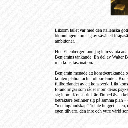
Liksom fallet var med den italienska got
blomningen kom sig av såväl ett ifrågasät
ambitioner.
Hos Eilenberger fann jag intressanta ana
Benjamins tänkande. En del av Walter Ben
min konstfascination.
Benjamin menade att konstbetraktande o
kontemplation och ”fullbordande”. Konst
fullbordandet av ett konstverk. Likt kons
förändringar som råder inom deras psyke
sig inom. Konstkritik är därmed även kriti
betraktare befinner sig på samma plan – 
”mening/budskap” är inte hugget i sten, 
egen tillvaro, den inre och yttre värld so