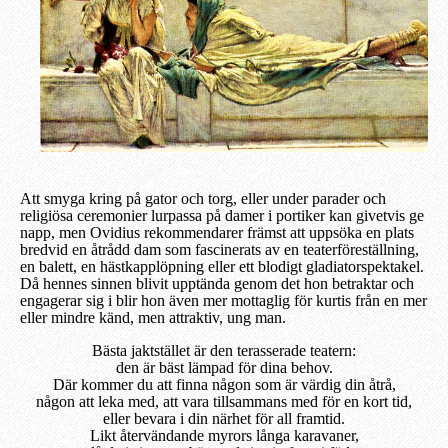
Att smyga kring på gator och torg, eller under parader och
religiösa ceremonier lurpassa på damer i portiker kan givetvis ge
napp, men Ovidius rekommendarer främst att uppsöka en plats
bredvid en åtrådd dam som fascinerats av en teaterföreställning,
en balett, en hästkapplöpning eller ett blodigt gladiatorspektakel.
Då hennes sinnen blivit upptända genom det hon betraktar och
engagerar sig i blir hon även mer mottaglig för kurtis från en mer
eller mindre känd, men attraktiv, ung man.
Bästa jaktstället är den terasserade teatern:
den är bäst lämpad för dina behov.
Där kommer du att finna någon som är värdig din åtrå,
någon att leka med, att vara tillsammans med för en kort tid,
eller bevara i din närhet för all framtid.
Likt återvändande myrors långa karavaner,