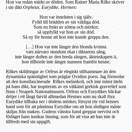
Hon var redan märkt av döden. Som Rainer Maria Rilke skriver
i sin dikt
Orpheus. Eurydike. Hermes
:
Hon var inneluten i sig själv.
Fylld till brädden av sin väldiga död.
Som en frukt av sötma och mörker,
så uppfylld var hon av sin död.
Så ny för henne att hon inte kunde greppa den.
[…]
Hon var inte längre den blonda kvinna
vars närvaro stundom ekat i diktarens sång,
inte längre doften av den breda sängen, äktenskapets ö,
hon tillhörde inte längre mannen framför henne.
Rilkes skildringar av Orfeus
är elegiskt stillsammare än den
dynamiska spänstighet som präglar Ovidius poesi. Jag förmodar
att den konstfascinerade Rilkes melankoli, och inte minst titeln
på hans dikt, har inspirerats av en välkänd grekisk gravrelief som
finns i Neapels Nationalmusem. Orfeus och Eurydikes blickar
dröjer i ett långt farväl alltmedan Hermes som nu skall föra
Eurydike tillbaka ner i dödens mörker, försynt rör vid hennes
hand som för att påminna Eurydike om att hon slutligen måste
skiljas från maken. Gudens vänstra hand greppar nervöst och
förläget hans tunikas linning, som för att visa att han inte är
tillfreds med sin uppgift.