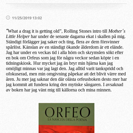
11/25/2019 13:02
“
What a drag it is getting old”, Rolling
Stones intro till
Mother´s
Little Helper
har under de senaste dagarna ekat
i
skallen p
å mig.
Ständigt förlägger jag saker och ting, flera av dem försvinner
spårlöst.
Känslan av en ständigt ökande ålderdom är ett elände.
Jag har under en veckas tid i alla hörn och skrymslen sökt efter
en bok om Orfeus som jag för några veckor sedan köpte i en
tidningskiosk. Hur mycket jag än bryr min hjärna kan
jag
omöjligt
minnas
var jag lagt den. Jag alltid varit tankspridd och
ofokuserad, men min omgivning påpekar att det blivit värre med
åren. Ju mer jag saknar den där
olästa orfeusboken
desto mer har
jag kommit att fundera kring den mytisk
e sångaren.
I avsaknad
av boken har jag vänt mig till kä
llorna
och mina minnen.