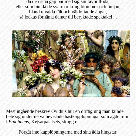
då de i sina gap bär med sig sin favoritföda,
eller som bin då de svärmar kring blommor och timjan,
bland utvalda fält och väldoftande ängar,
så lockas förnäma damer till beryktade spektakel ...
Mest ingående beskrev Ovidius hur en driftig ung man kunde
bete sig under de välbevistade hästkapplöpningar som ägde rum
i
Palatinens
, Kejsarpalatsets, skugga:
Förgät inte kapplöpningarna med sina ädla hingstar: