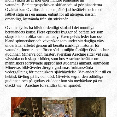
inom vilken
de är mer eller mindre relaterade till
varandra.
Berättarpespektiven skiftar och så gör historierna.
Oväntat kan Ovidius lämna en
påbörjad
berättelse
och
med
lätthet
stiga in i en annan, enbart för att återigen, nästan
omärkligt, återvända från sitt stickspår.
Ovidius tycks ha blivit ordentligt skolad i det muntliga
berättandets konst. Flera episoder bygger på berättelser som
skapats inom olika sammanhang. Exempelvis l
eder han oss
in
bland spinnerskor och väverskor som under sitt dagliga värv
underlättar arbetet genom
att
berätta märkliga historier för
varandra. Inom ramen för en sådan miljön förtäljer Ovidius hur
gudinnan Minerva och mästerväverskan Arachne sitter vid sina
vävstolar och skapar bilder, som hos Arachne berättar om
människors
förtvivlade uppror mot gudarnas allmakt, alltmedan
Minervas bildväverier återger gudarnas fruktansvärda
vedergällning för människors självhävdelse.
Vävandet
blir
till
en
hektisk
tävling på liv och död. Givetvis segrar den odödliga
gudinnan och på gudars vis lönar hon sin medtävlare på ett
otäckt vis – Arachne förvandlas till en spindel.