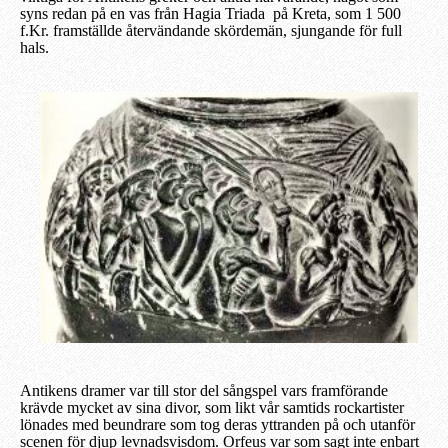
syns redan på en vas från Hagia Triada på Kreta, som 1 500
f.Kr. framställde återvändande
skördemän, sjungande för full
hals.
Antikens dramer var till stor del sångspel vars framförande
krävde mycket av sina divor, som likt vår samtids rockartister
lönades med beundrare som tog deras yttranden på och utanför
scenen för djup levnadsvisdom. Orfeus var som sagt inte enbart