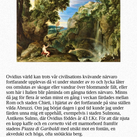
Ovidius värld kan trots vår civilisations kvävande närvaro
fortfarande
upplevas
då vi under stunder av ro och lycka
låter
oss
omslutas av skogar eller vandra
r
över blommande fält, eller
som här i Italien bli
r
påminda om gångna tiders närvaro. Minns
då jag för flera år sedan minst en gång i veckan färdades mellan
Rom och staden Chieti,
i
hjärtat av det fortfarande på sina ställen
vilda Abruzzi. Om jag börjat dagen i god tid kunde jag under
färden unna mig ett uppehåll, exempelvis i staden Sulmona,
Antikens Sulmo, där Ovidius föddes år 43 f.Kr. För att där njuta
en kopp kaffe och en
cornetto
vid ett marmorbord framför
stadens
Piazza di Garibaldi
med utsikt mot en fontän, en
akvedukt och
höga, ofta
snötäckta berg.