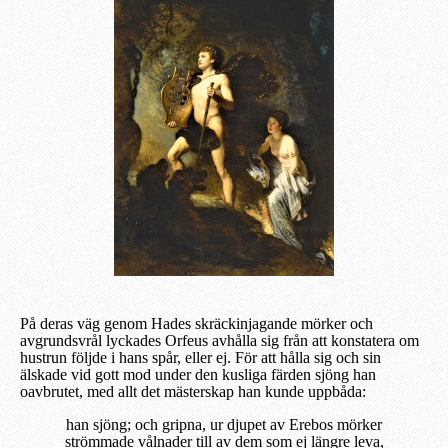
På deras väg genom Hades skräckinjagande mörker och
avgrundsvrål lyckades Orfeus avhålla sig från att konstatera om
hustrun följde i hans spår, eller ej. För att hålla sig och sin
älskade vid gott mod under den kusliga färden sjöng han
oavbrutet, med allt det mästerskap han kunde uppbåda:
han sjöng; och gripna, ur djupet av Erebos mörker
strömmade vålnader till av dem som ej längre leva,