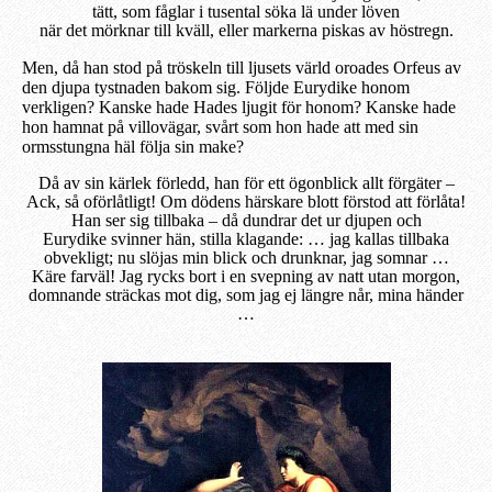
tätt, som fåglar i tusental söka lä under löven
när det mörknar till kväll, eller markerna piskas av höstregn.
Men, då han stod på tröskeln till ljusets värld
oroades
Orfeus av
den djupa
tystnaden bakom sig. Följde Eurydike honom
verkligen? Kanske hade Hades ljugit för honom? Kanske hade
hon hamnat på villovägar, svårt som hon hade att med sin
ormsstungna häl följa sin make?
Då av sin kärlek förledd, han för ett ögonblick allt förgäter –
Ack, så oförlåtligt! Om dödens härskare blott förstod att förlåta!
Han ser sig tillbaka – då dundrar det ur djupen och
Eurydike svinner hän, stilla klagande: … jag kallas tillbaka
obvekligt; nu slöjas min blick och drunknar, jag somnar …
Käre farväl! Jag rycks bort i en svepning av natt utan morgon,
domnande sträckas mot dig, som jag ej längre når, mina händer
…