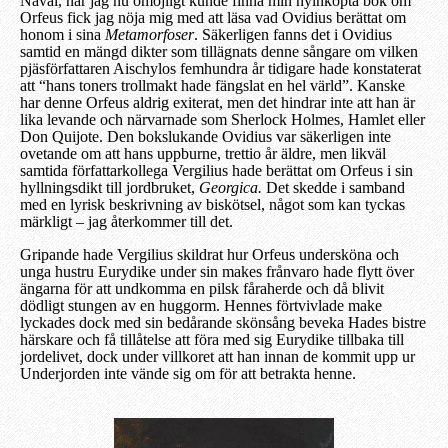
Nåväl, när jag nu
o
möjligt kunde finna min nyinköpta bok om
Orfeus fick jag nöja mig med att läsa vad Ovidius berätta
t
om
honom i
sina
Metamorfoser
. Säkerligen fanns det i Ovidius
samtid en
mängd
dikter som tillägnats denne sångare
om vilken
pjäsförfattaren Aischylos femhundra år
tidigare
hade konstaterat
att “hans toners trollmakt hade fängslat en hel värld”. Kanske
har denne Orfeus aldrig exiterat, men det hindrar inte att han är
lika levande och närvarnade som Sherlock Holmes, Hamlet eller
Don Quijote. Den bokslukande Ovidius var säkerligen inte
ovetande om att hans uppburne, trettio år äldre, men likväl
samtida författarkollega Vergilius hade berättat om Orfeus i sin
hyllningsdikt till jordbruket,
Georgica.
Det skedde i samband
med en lyrisk beskrivning av biskötsel, något som kan tyckas
märkligt – jag återkommer till det.
Gripande hade Vergilius skildrat hur Orfeus undersköna och
unga hustru Eurydike under sin makes frånvaro hade flytt över
ängarna för att undkomma en pilsk fåraherde och då blivit
dödligt stungen av en huggorm. Hennes förtvivlade make
lyckades dock med
sin
bedårande skönsång beveka Hades bistre
härskare och få tillåtelse att föra med sig Eurydike tillbaka till
jordelivet, dock under villkoret att han innan de kommit upp ur
Underjorden inte vände sig om för att betrakta henne.