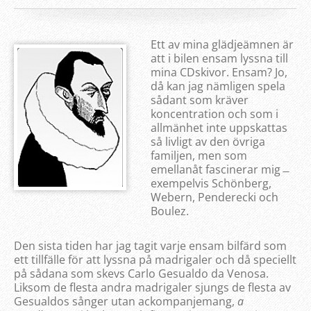
Ett av mina glädjeämnen är
att i bilen ensam lyssna till
mina CDskivor. Ensam? Jo,
då kan jag nämligen spela
sådant som kräver
koncentration och som i
allmänhet inte uppskattas
så livligt av den övriga
familjen, men som
emellanåt fascinerar mig ̶
exempelvis Schönberg,
Webern, Penderecki och
Boulez.
Den sista tiden har jag tagit varje ensam bilfärd som
ett tillfälle för att lyssna på madrigaler och då speciellt
på sådana som skevs Carlo Gesualdo da Venosa.
Liksom de flesta andra madrigaler sjungs de flesta av
Gesualdos sånger utan ackompanjemang,
a