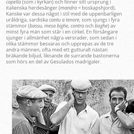
capella
(som i kyrkan) och finner sitt ursprung i
italienska herdesånger (
mandra
= boskapshjord).
Kanske var dessa något i stil med de uppenbarligen
uråldriga, sardiska
cantu a tenore,
som sjungs i fyra
stämmor (
bassu, mesa bighe, contra
och
boghe
) av
minst fyra män som står i en cirkel. En försångare
sjunger i allmänhet några versrader, som sedan i
olika stämmor besvaras och upprepas av de tre
andra männen, ofta med ett gutturalt nästan
bräkande biljud, liknande de surrande bastonerna
som hörs en del av Gesulados madrigaler.