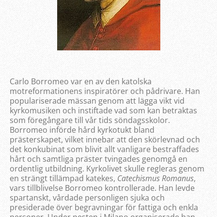
Carlo Borromeo var en av den katolska
motreformationens inspiratörer och pådrivare. Han
populariserade mässan genom att lägga vikt vid
kyrkomusiken och instiftade vad som kan betraktas
som föregångare till vår tids söndagsskolor.
Borromeo införde hård kyrkotukt bland
prästerskapet, vilket innebar att den skörlevnad och
det konkubinat som blivit allt vanligare bestraffades
hårt och samtliga präster tvingades genomgå en
ordentlig utbildning. Kyrkolivet skulle regleras genom
en strängt tillämpad katekes,
Catechismus Romanus
,
vars tillblivelse Borromeo kontrollerade. Han levde
spartanskt, vårdade personligen sjuka och
presiderade över begravningar för fattiga och enkla