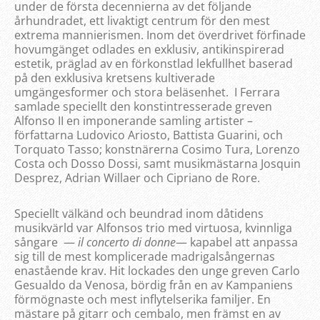
under de första decennierna av det följande
århundradet, ett livaktigt centrum för den mest
extrema mannierismen. Inom det överdrivet förfinade
hovumgänget odlades en exklusiv, antikinspirerad
estetik, präglad av en förkonstlad lekfullhet baserad
på den exklusiva kretsens kultiverade
umgängesformer och stora beläsenhet. I Ferrara
samlade speciellt den konstintresserade greven
Alfonso II en imponerande samling artister –
författarna Ludovico Ariosto, Battista Guarini, och
Torquato Tasso; konstnärerna Cosimo Tura, Lorenzo
Costa och Dosso Dossi, samt musikmästarna Josquin
Desprez, Adrian Willaer och Cipriano de Rore.
Speciellt välkänd och beundrad inom dåtidens
musikvärld var Alfonsos trio med virtuosa, kvinnliga
sångare —
il
concerto di donne
— kapabel att anpassa
sig till de mest komplicerade madrigalsångernas
enastående krav. Hit lockades den unge greven Carlo
Gesualdo da Venosa, bördig från en av Kampaniens
förmögnaste och mest inflytelserika familjer. En
mästare på gitarr och cembalo, men främst en av