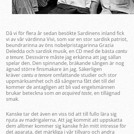
Då vi för flera år sedan besökte Sardinens inland fick
vi av vår värdinna Vivi, som var en stor sardisk patriot,
beundrarinna av öns nobelpristagarinna Grazia
Deledda och sardisk musik, en CD med de bästa
cantu
a tenure.
Dessvärre måste jag erkänna att jag sällan
spelar den. Den spinnande, bräkande sången är nog
ägnad större finsmakare än jag. Säkerligen
kräver
cantu a tenore
omfattande studier och stor
uppmärksamhet och då sångerna fått det till del
kommer de antagligen att bli vad engelsmännen
brukar beteckna som
an acquired taste
, en tillägnad
smak.
Kanske tar det även en viss tid att till fullo lära sig
njuta av madrigalerna. Att jag kommit att uppskatta
dem alltmer kommer sig kanske från mitt intresse för
det aparata, det märkliga i vår tillvaro och andra