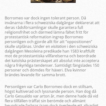
Borromeo var dock ingen tolerant person. Då
invånarna i flera schweiziska dalgångar deklarerat att
deras rådsförsamlingar skulle garantera full
religionsfrihet och därmed lämna fältet fritt för
protestantisk reformation ingrep Borromeo
personligen och gjorde allt för att ”oppositionen”
skulle utplånas. Under en
visitation
i den schweiziska
dalgången Mesoleina predikade han 1583 kraftfullt
mot de protestantiska villfarelserna och beordrade
det katolska prästerskapet att absolut inte acceptera
några frikyrkliga tendenser. Samtidigt fängslades 150
personer och dömdes för häxeri. Elva kvinnor
brändes levande för samma brott.
Personligen var Carlo Borromeo dock en stillsam,
högst kultiverad och lyssnande person. Han dog då
Carlo Gesualdo var arton år, men denne hade då vid
flera tillfällen träffat sin berömde och allmänt
beundrade farbror (som dock överlevde ett allvarligt