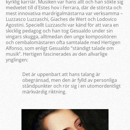
kyrklig karriär. Musiken var hans allt och han sökte sig
medvetet till d´Estes hov i Ferrara, där de största och
mest innovativa mardrigalmästarna var verksamma –
Luzzasco Luzzaschi, Giaches de Wert och Lodovico
Agostini. Speciellt Luzzaschi var känd för att vara en
skicklig pedagog och han tog Gesualdo under sin
vingars skugga, alltmedan den unge kompositören
och cembalomästaren ofta samtalade med Hertigen
Alfonso, som enligt Gesualdo ”ständigt talade om
musik”. Hertigen fascinerades av den allvarlige
ynglingen:
Det är uppenbart att hans talang är
obegränsad, men den är fylld av personliga
ståndpunkter och rör sig i en utomordentligt
märkvärdig riktning.