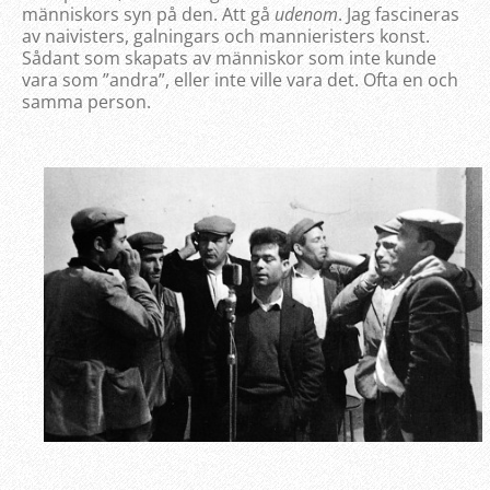
människors syn på den. Att gå
udenom
. Jag fascineras
av naivisters, galningars och mannieristers konst.
Sådant som skapats av människor som inte kunde
vara som ”andra”, eller inte ville vara det. Ofta en och
samma person.