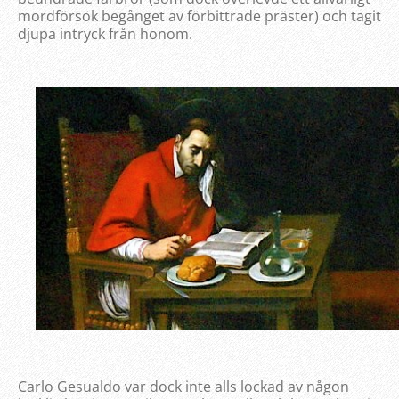
mordförsök begånget av förbittrade präster) och tagit
djupa intryck från honom.
Carlo Gesualdo var dock inte alls lockad av någon