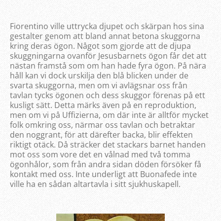
Fiorentino ville uttrycka djupet och skärpan hos sina
gestalter genom att bland annat betona skuggorna
kring deras ögon. Något som gjorde att de djupa
skuggningarna ovanför Jesusbarnets ögon får det att
nästan framstå som om han hade fyra ögon. På nära
håll kan vi dock urskilja den blå blicken under de
svarta skuggorna, men om vi avlägsnar oss från
tavlan tycks ögonen och dess skuggor förenas på ett
kusligt sätt. Detta märks även på en reproduktion,
men om vi på Uffizierna, om där inte är alltför mycket
folk omkring oss, närmar oss tavlan och betraktar
den noggrant, för att därefter backa, blir effekten
riktigt otäck. Då sträcker det stackars barnet handen
mot oss som vore det en vålnad med två tomma
ögonhålor, som från andra sidan döden försöker få
kontakt med oss. Inte underligt att Buonafede inte
ville ha en sådan altartavla i sitt sjukhuskapell.