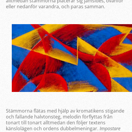
alltmedan stämmorna placerar sig jämsides, ovanför
eller nedanför varandra, och paras samman.
Stämmorna flätas med hjälp av kromatikens stigande
och fallande halvtonsteg, melodin förflyttas från
tonart till tonart alltmedan den följer textens
känslolägen och ordens dubbelmeningar.
Impostare