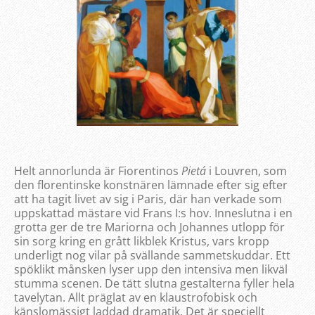
Helt annorlunda är Fiorentinos
Pietá
i Louvren, som
den florentinske konstnären lämnade efter sig efter
att ha tagit livet av sig i Paris, där han verkade som
uppskattad mästare vid Frans I:s hov. Inneslutna i en
grotta ger de tre Mariorna och Johannes utlopp för
sin sorg kring en grått likblek Kristus, vars kropp
underligt nog vilar på svällande sammetskuddar. Ett
spöklikt månsken lyser upp den intensiva men likväl
stumma scenen. De tätt slutna gestalterna fyller hela
tavelytan. Allt präglat av en klaustrofobisk och
känslomässigt laddad dramatik. Det är speciellt