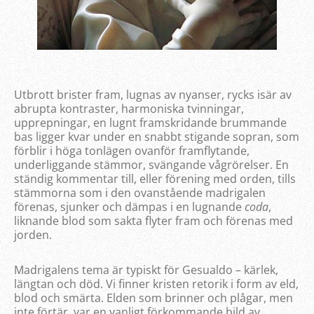
Utbrott brister fram, lugnas av nyanser, rycks isär av
abrupta kontraster, harmoniska tvinningar,
upprepningar, en lugnt framskridande brummande
bas ligger kvar under en snabbt stigande sopran, som
förblir i höga tonlägen ovanför framflytande,
underliggande stämmor, svängande vågrörelser. En
ständig kommentar till, eller förening med orden, tills
stämmorna som i den ovanstående madrigalen
förenas, sjunker och dämpas i en lugnande
coda
,
liknande blod som sakta flyter fram och förenas med
jorden.
Madrigalens tema är typiskt för Gesualdo – kärlek,
längtan och död. Vi finner kristen retorik i form av eld,
blod och smärta. Elden som brinner och plågar, men
inte förtär, var en vanligt förkommande bild av