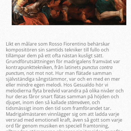
Likt en målare som Rosso Fiorentino behärskar
kompositören sin samtids tekniker till fullo och
tillämpar dem på ett ofta nästan kusligt sätt.
Grundförutsättningen för madrigalens framväxt var
kontrapunkttekniken, från latinets
punctus contra
punctum,
not mot not. Hur man flätade samman
självständiga sångstämmor, var och en med en mer
eller mindre egen melodi. Hos Gesualdo hör vi
melodierna flyta bredvid varandra på olika nivåer och
hur deras fåror snart flätas samman på höjden och
djupet, inom den så kallade
stämväven
, och
tidsmässigt inom den tid som framförandet tar.
Madrigalmästaren vinnlägger sig om att ladda varje
versrad med emotionell kraft, även så gott som varje
ord får genom musiken en speciell framtoning,