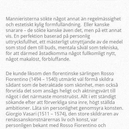
Mannieristerna sökte något annat än regelmässighet
och estetiskt kylig formfulländning. Eller kanske
snarare – de sökte kanske även det, men på ett annat
vis. En perfektion baserad på personlig
uttrycksfullhet, ett mästerligt utnyttjande av de medel
som stod dem till buds, mentala såväl som tekniska,
för att därmed åstadkomma något fullkomligt nytt,
något makalöst, förbluffande.
De kunde liksom den florentinske särlingen Rosso
Fiorentino (1494 – 1540) utmärkt väl förmå skildra
sådant som de betraktade som skönhet, men också
förvrida det som ansågs heligt och aktningsvärt till
något i det närmaste monstruöst. Allt i ett ständigt
sökande efter att förverkliga sina inre, högt ställda
ambitioner. Låta sin personlighet genomsyra konsten.
Giorgio Vasari (1511 – 1574), den store skildraren av
renässanskonstnärernas liv och konst, var
personligen bekant med Rosso Fiorentino och