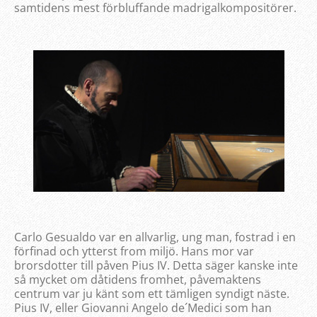
samtidens mest förbluffande madrigalkompositörer.
Carlo Gesualdo var en allvarlig, ung man, fostrad i en
förfinad och ytterst from miljö. Hans mor var
brorsdotter till påven Pius IV. Detta säger kanske inte
så mycket om dåtidens fromhet, påvemaktens
centrum var ju känt som ett tämligen syndigt näste.
Pius IV, eller Giovanni Angelo de´Medici som han