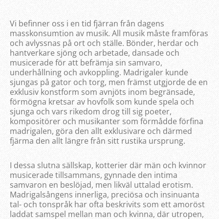
Vi befinner oss i en tid fjärran från dagens
masskonsumtion av musik. All musik måste framföras
och avlyssnas på ort och ställe. Bönder, herdar och
hantverkare sjöng och arbetade, dansade och
musicerade för att befrämja sin samvaro,
underhållning och avkoppling. Madrigaler kunde
sjungas på gator och torg, men främst utgjorde de en
exklusiv konstform som avnjöts inom begränsade,
förmögna kretsar av hovfolk som kunde spela och
sjunga och vars rikedom drog till sig poeter,
kompositörer och musikanter som förmådde förfina
madrigalen, göra den allt exklusivare och därmed
fjärma den allt längre från sitt rustika ursprung.
I dessa slutna sällskap, kotterier där män och kvinnor
musicerade tillsammans, gynnade den intima
samvaron en beslöjad, men likväl uttalad erotism.
Madrigalsångens innerliga, preciösa och insinuanta
tal- och tonspråk har ofta beskrivits som ett amoröst
laddat samspel mellan man och kvinna, där utropen,