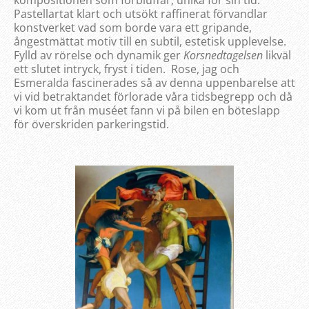
kompositionen som förbluffar; unika för sin tid.
Pastellartat klart och utsökt raffinerat förvandlar
konstverket vad som borde vara ett gripande,
ångestmättat motiv till en subtil, estetisk upplevelse.
Fylld av rörelse och dynamik ger
Korsnedtagelsen
likväl
ett slutet intryck, fryst i tiden. Rose, jag och
Esmeralda fascinerades så av denna uppenbarelse att
vi vid betraktandet förlorade våra tidsbegrepp och då
vi kom ut från muséet fann vi på bilen en böteslapp
för överskriden parkeringstid.