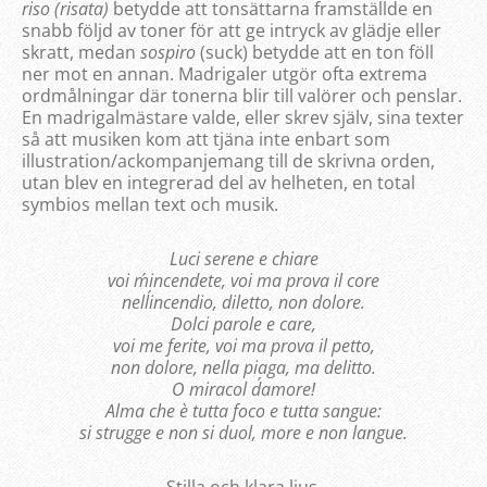
riso (risata)
betydde att tonsättarna framställde en
snabb följd av toner för att ge intryck av glädje eller
skratt, medan
sospiro
(suck) betydde att en ton föll
ner mot en annan. Madrigaler utgör ofta extrema
ordmålningar där tonerna blir till valörer och penslar.
En madrigalmästare valde, eller skrev själv, sina texter
så att musiken kom att tjäna inte enbart som
illustration/ackompanjemang till de skrivna orden,
utan blev en integrerad del av helheten, en total
symbios mellan text och musik.
Luci serene e chiare
voi m´incendete, voi ma prova il core
nell´incendio, diletto, non dolore.
Dolci parole e care,
voi me ferite, voi ma prova il petto,
non dolore, nella piaga, ma delitto.
O miracol d´amore!
Alma che è tutta foco e tutta sangue:
si strugge e non si duol, more e non langue.
Stilla och klara ljus,