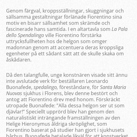
Genom färgval, kroppsställningar, skuggningar och
sällsamma gestaltningar förlänade Fiorentino sina
motiv en bisarr sällsamhet som skrämde och
fascinerade hans samtida. I en altartavla som
La Pala
dello Spendalingo
ville Fiorentino förstärka
uttrycksfullheten hos de helgon som omger
madonnan genom att accentuera deras kroppsliga
egenheter på ett sådant sätt att de skulle skaka om
åskådaren.
Då den talangfulle, unge konstnären visade sitt ännu
inte avslutade verk för beställaren Leonardo
Buonafede,
spedalingo,
föreståndare, för
Santa Maria
Nuovas
sjukhus i Florens, blev denne bestört och
antog att Fiorentino drev med honom. Förskräckt
utropade Buonafede: ”Alla dessa helgon ser ut som
djävlar!” Speciellt upprörd blev han genom den
naturalistiskt inträngande framställningen av den
Helige Hieronymus åldriga skröplighet, som
Fiorentino baserat på studier han gjort i sjukhusets
bårhus. Buonafede betalade likväl för att konstverket