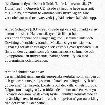
åstadkomma dynamisk och förbluffande kammarmusik.
The
Danish String Quartets
CD visade att jag inte
hade
misstagit
mig.
E
n ny,
dram
a
tisk
bekantskap vars styrka jag tidigare
varit
ob
eka
nt
med och vars verk jag
hädanefter
skall söka upp.
Alfred
Schnittke (1934-1998) visade sig vara ett utmärkt val
av
kammarmusiker
. Hans musikstycke är
likt
ett hus
vars
dörrar
öppnar och stänger sig; ironi, sentimentalitet och
förvirring efterträder varandra. Musiken stiger och sjunker,
lugnar sig för att i nästa ögonblick kasta sig över lyssnaren.
Där
finns a
ll den dynamik som gör kammarmusik spännande
och
lik
upprörda, lätt tillfyllnande, nattliga samtal, fyllda med
upprepningar och inspiration.
Arthur Schnittke var en av
dess
a
märkligt
sammansatta
europeiska
ge
stal
ter
som i sin person
och
genom sitt
ursprung sammanfattade en mängd intryck och
upplevelser från krigets, konstens och det kalla krigets Europa.
Något som antagligen
även
förlänade honom med en svartsyn
liknande den som
Sjostakovitj hyste. Schnittke konstaterade att
”mänsklighetens historia inte all
s
har uppvisat någon utveckling
från det värsta till det bättre”.