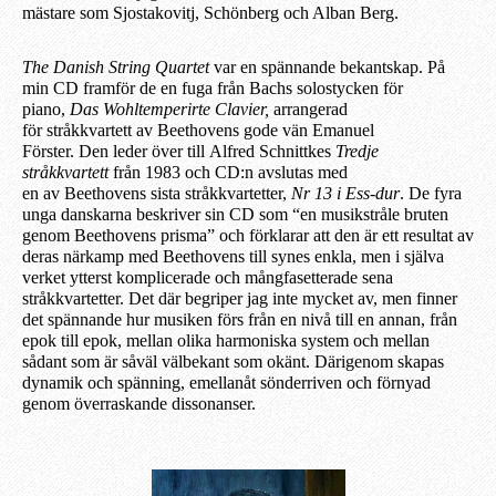
mästare som Sjostakovitj, Schönberg och Alban Berg.
The Danish String Quartet
var en spännande bekantskap.
På
min CD framför de e
n fuga från Bachs solostycken för
piano,
Das Wohltemperirte Clavier,
arrangerad
f
ör
st
r
åkkvartett
av Beethovens gode vän Emanuel
Förster.
Den
leder över
till
Alfred Schnittkes
Tredje
stråkkvartett
från 1983 och CD:n avslutas med
en
av
Beethovens sista stråkkvartetter,
Nr 13 i Ess-dur
. De fyra
unga danskarna beskriver sin CD som “en musikstråle bruten
genom Beethovens prisma” och förklarar att den är ett resultat av
deras närkamp med Beethovens till synes enkla, men
i själva
verket
ytterst komplicerade och mångfasetterade sena
stråkkvartetter. Det där begriper jag inte mycket av, men finner
det spännande hur musiken förs från en nivå till en annan, från
epok till epok, mellan olika harmoniska system och mellan
sådant som är såväl välbekant som okänt. Därigenom skapas
dynamik och spänning, emellanåt sönderriven och förnyad
genom överraskande dissonanser.