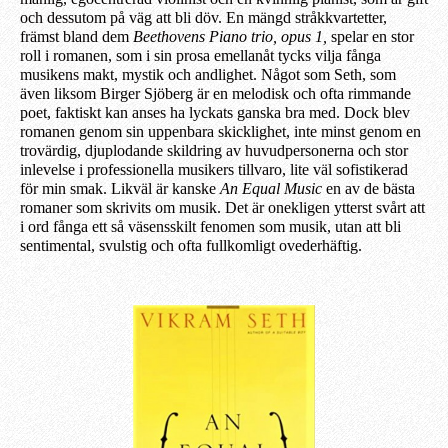
och dessutom på väg att bli döv. En mängd stråkkvartetter,
främst bland dem
Beethovens Piano trio, opus 1,
spelar en stor
roll i romanen, som i sin prosa emellanåt tycks vilja fånga
musikens makt, mystik och andlighet. Något som Seth, som
även liksom Birger Sjöberg är en melodisk och ofta rimmande
poet, faktiskt kan anses ha lyckats ganska bra med. Dock blev
romanen genom sin uppenbara skicklighet, inte minst genom en
trovärdig, djuplodande skildring av huvudpersonerna och stor
inlevelse i professionella musikers tillvaro, lite väl sofistikerad
för mi
n smak
. Likväl är kanske
An Equal Music
en av de bästa
romaner som skrivits om musik. Det är onekligen ytterst svårt att
i ord fånga ett så väsensskilt fenomen som musik, utan att bli
sentimental, svulstig och ofta fullkomligt ovederhäftig.