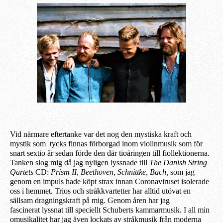
Vid närmare eftertanke var det nog den mystiska kraft och
mystik som
tycks finnas
förborgad inom violinmusik
som
för
snart sextio år sedan förde den där tioåringen till fiollektionerna.
Tanke
n
sl
og
mig då jag
nyligen
lyssna
de
till
The Danish String
Qartets
CD:
Prism II, Beethoven, Schnittke, Bach,
som jag
genom en impuls
hade
köpt strax innan Coronaviruset isolerade
oss i hemmet. Trios och stråkkvartetter har alltid utövat en
sällsam dragningskraft på mig.
G
enom åren har jag
fascin
erat
lyssnat till speciellt Schuberts kammarmusik. I all min
omusikalitet har jag även lockats av stråkmusik från moderna