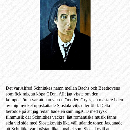
Det var Alfred Schnittkes namn mellan Bachs och Beethovens
som fick mig att köpa CD:n. Allt jag visste om den
kompositören var att han var en ”modern” ryss, en mästare i den
av mig mycket uppskattade Sjostakovitjs efterföljd. Detta
berodde på att jag redan hade en samlingsCD med rysk
filmmusik där Schnittkes vackra, lätt romantiska musik fanns
sida vid sida med Sjostakovitj
s
lika välljudande toner. Jag anade
att Schnittke varit nästan lika kapabel som Sjostakovitj att