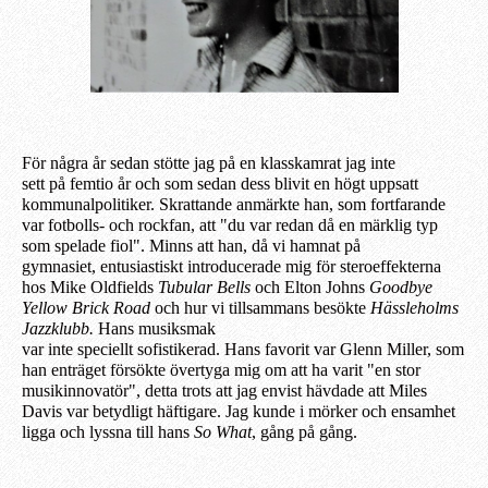
För några år sedan stötte jag på en klasskamrat jag inte
sett
på
femtio år och som
sedan dess
blivit en högt uppsatt
kommunalpolitiker. Skrattande anmärkte han, som fortfarande
var fotbolls- och rockfan, att "du var redan då en märklig typ
som spelade fiol". Minns att han, då vi hamnat på
gymnasiet,
entusiastiskt
introducerade
mig för steroeffekterna
hos Mike Oldfields
Tubular Bells
och Elton Johns
Goodbye
Yellow Brick Road
och hur vi
tillsammans
besökte
Hässleholms
Jazzklubb.
H
ans musiksmak
var
inte
speciellt
sofistikerad.
H
ans
favorit
var Glenn Miller, som
han enträget försökte övertyga mig om att ha varit "en stor
musikinnovatör", detta trots att jag envist hävdade att Miles
Davis var betydligt häftigare. Jag kunde i mörker och ensamhet
ligga och lyssna till hans
So What
, gång på gång.