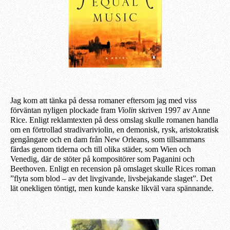
Jag kom att tänka på dessa romaner eftersom jag med viss
förväntan nyligen plockade fram
Violin
skriven 1997 av Anne
Rice. Enligt reklam
t
exten
på dess omslag
skulle romanen handla
om en förtrollad
s
tradivariviolin, en demonisk, rysk, aristokratisk
gengångare och en dam från New Orleans, som tillsammans
färdas genom tiderna och till olika städer, som Wien och
Venedig, där de stöter på kompositörer som Paganini och
Beethoven. Enligt en recension på omslaget skulle Rices roman
”flyta som blod – av det livgivande, livs
bejakande
slaget”. Det
lät onekligen töntigt, men kunde kanske likväl vara spännande.