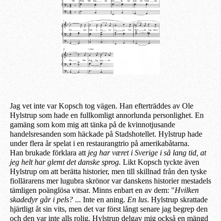
Jag vet inte var Kopsch tog vägen. Han efterträddes av Ole
Hylstrup som hade en fullkomligt annorlunda personlighet. En
gamäng som kom mig att tänka på de kvinnotjusande
handelsresanden som häckade på Stadshotellet. Hylstrup hade
under flera år spelat i en restaurangtrio på
amerikabåtarna.
Han
brukade
förklara
att
jeg har været i Sverige i så lang tid, at
jeg helt har glemt det danske sprog.
Likt Kopsch tyckte även
Hylstrup om att berätta historier, men till skillnad från den tyske
fiollärarens mer lugubra skrönor var danskens historier mestadels
tämligen poänglösa vitsar. Minns enbart en av dem: "
Hvilken
skadedyr går i pels?
... Inte en aning.
En lus
. Hylstrup skrattade
hjärtligt åt sin vits, men det var först långt senare jag begrep den
och den var inte alls rolig.
Hylstrup
delgav mig också en mängd