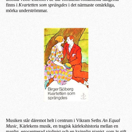
finns i
Kvartetten som sprängdes
i
det
närmaste omärkliga,
mörka underströmmar.
Musiken står däremot helt i centrum i Vikram Seths
An Equal
Music,
Kärlekens musik, en tragisk kärlekshistoria mellan en
manlig,
egocentrerad
violinist och en kvinnlig pianist, som är gift