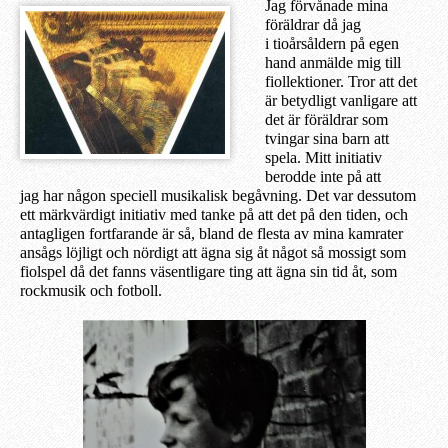
Jag förvånade mina
föräldrar då jag
i
tioårsåldern
på egen
hand
anmäl
de mig
till
fiollektioner. Tror att det
är
betydligt
vanligare att
det är föräldra
r
som
tvingar sin
a
barn att
spela. Mitt initiativ
berodde inte på
att
jag
ha
r
någon speciell musikalisk begåvning.
D
et var dessutom
ett märkvärdigt
initiativ med tanke på att
det på den tiden, och
antagligen
fortfarande är så,
bland de flesta av
mina
kamrater
ansågs löjligt och nördigt att ägna sig åt något så mossigt som
fiolspel
då
det fanns väsentligare ting att ägna sin tid å
t, s
om
rockmusik och fotboll.