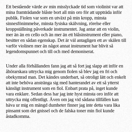
Ett bestående värde av min misslyckade tid som violinist var att
mina framträdande blåste bort all
min
oro för att uppträda inför
publik.
F
iolen var som en utväxt
på
min kropp, minsta
sinnesfönimmelse, minsta fysiska skälvning, rörelse eller
kroppställning påverkade instrumentet. Jag
an
tar att
en
viol
in
,
mer än än en cello och ä
n
mer än ett blåsinstrument eller piano,
besitter en sådan egenskap.
D
et är väl antagligen
ett av skälen till
varför violinen
mer än något annat instrument
har blivit
så
legendomspunnet och till och med demoniserat.
Under all
a
förhållanden fann
jag
att så fort jag slapp att inför en
åhörarskara uttrycka mig genom fiolen så
blev
jag en fri
och
obekymrad
man. Det kändes underbart, så otroligt lätt och enkelt
att inte behöva anstränga sig med hantera
ndet av
ett så ytterst
känsligt instrument som en fiol.
Enbart prata på, inget kunde
vara enklare.
Sedan dess har jag
inte
hyst minsta oro inför att
uttrycka mig offentligt. Även om jag vid sådana tillfällen kan
häva ur mig e
n
mängd dumheter finner jag inte detta vara lika
pinsamt som det gnissel och de falska toner min fiol kunde
åstadkomma.