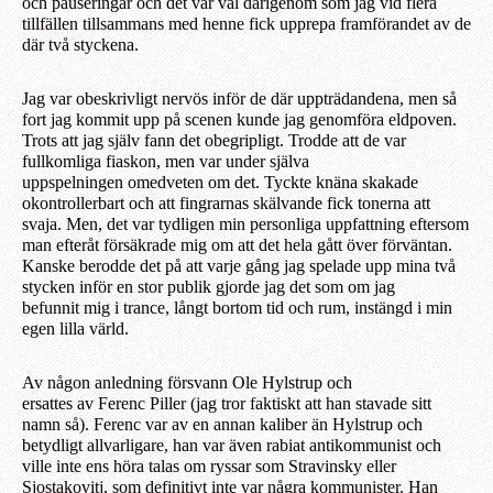
och pauseringa
r
och det var väl därigenom som jag vid flera
tillfällen
tillsammans med henne
fick upprepa framförandet av de
där två styckena.
Jag var obeskrivligt nervös inför de där uppträdandena, men så
fort jag kom
mit
upp
på scenen kunde jag genomföra eldpoven.
Trots att jag själv fann det obegripligt. Trodde att de var
fullkomliga fiaskon, men var under
själva
uppspelningen
omedveten om det. Tyckte knäna skakade
okontrollerbart och att fingrarnas skälvande fick tonerna att
svaja. Men, det var tydligen min personliga uppfattning eftersom
man efteråt försäkrade mig om att det hela gått över förväntan.
Kanske berodde det på att varje gång
j
ag spelade upp mina två
stycken inför en stor
p
ublik gjorde jag de
t
som om jag
bef
unnit
mig i trance,
långt
bortom tid och rum, instängd i min
egen lilla värld.
Av någon anledning försvann Ole Hylstrup och
ersatte
s
av
Ferenc
Piller (jag tror faktiskt att han stavade sitt
namn så). Ferenc var av en annan kaliber än Hylstrup och
betydligt allvarligare, han va
r
även
rabiat antikommunist och
ville inte ens höra talas om ryssar som Stravinsky eller
Sjostakovitj, som definitivt inte var några kommunister. Han