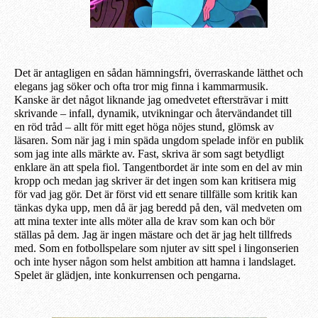
Det är antagligen en sådan hämningsfri, överraskande lätthet och
elegans jag söker och ofta tror mig finna i kammarmusik.
Kanske är det något liknande jag omedvetet eftersträvar i mitt
skrivande – infall, dynamik, utvikningar och återvändandet till
en röd tråd – allt för mitt eget höga nöjes stund, glömsk av
läsaren. Som när jag i min späda ungdom spelade inför en publik
som jag inte alls märkte av. Fast, skriva är som sagt betydligt
enklare än att spela fiol. Tangentbordet är inte som en del av min
kropp och medan jag skriver är det ingen som kan kritisera mig
för vad jag gör. Det är först vid ett senare tillfälle som kritik kan
tänkas dyka upp, men då är jag beredd på den, väl medveten om
att mina texter inte alls möter alla de krav som kan och bör
ställas på dem. Jag är ingen mästare och det är jag helt tillfreds
med. Som en fotbollspelare som njuter av sitt spel i lingonserien
och inte hyser någon som helst ambition att hamna i landslaget.
Spelet är glädjen, inte konkurrensen och pengarna.