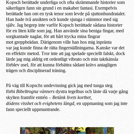
Kopsch berättade underliga och ofta skrämmande historier som
säker
ligen
fann sin grund i en makaber fantasi. Exempelvis
berättade han om en tysk tenor som levde på sjuttonhundratalet.
Han hade två ansikten och kunde sjunga i stämmor med sig
själv.
Jag begrep inte
varför Kopsch berättade sådan
a
historier
för en liten kille som jag.
Han använde
sina beniga fingar, med
sorgkantade naglar,
för att hårt t
ryck
a
mina fingrar
mo
t
greppbrädan.
Därigenom ville han hos mig inpränta
var
jag
kunde
finna de rätta
fingerställningarna
.
Kan
sk
e var det
en effektiv metod. T
ror inte att jag spelade speciellt falskt, dock
lärde
jag
mig aldrig ett ordentligt vibrato och min taktkänsla
förblev usel, för att kunna förbättra sådant krävs antagligen
trägen och disciplinerad träning.
På väg till Kopschs undevisning gick jag med tunga steg
förbi
Bibeltrogna
vänners
dystra tegelhu
s och läste
då
varje gång
skylten framför entrén –
Betänk livets korthet,
dödens
visshet
och evighetens längd,
en uppmaning som jag inte
fann speciellt uppmuntrande.