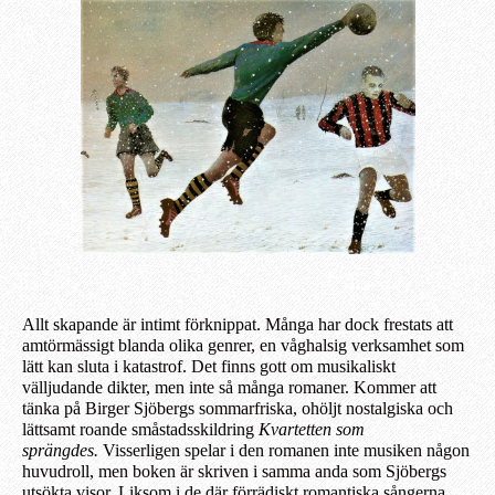
Allt skapande är intimt förknippat. Många har dock frestats att
amtörmässigt blanda olika genrer, en våghalsig verksamhet som
lätt kan sluta i katastrof. Det finns gott om musikaliskt
välljudande dikter, men inte så många romaner. Kommer att
tänka på Birger Sjöbergs sommarfriska, ohöljt nostalgiska och
lättsamt roande småstadsskildring
Kvartetten som
sprängdes.
Visserligen spelar i den rom
a
nen inte musiken någon
huvudroll, men boken är skriven i samma anda som Sjöbergs
utsökta visor.
Liksom i de där förrädiskt romantiska sångerna