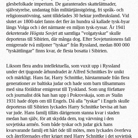
glesbefolkade imperium. De garanterades skattelättnader,
självstyrelse, undantag från militärtjänstgöring, fri språk- och
religionsutövning, samt tilldelades 30 hektar jordbruksland. Vid
slutet av 1800-talet fanns det fler än hundra så kallade tysk-byar
längs Volga och i det närmaste en miljon tysk-ryssar. År 1941
dekreterade
Högsta Sovjet
att samtliga ”volgatyskar” skulle
deporteras till Sibirien, där många dog. Efter Sovjetunionens fall
emigrerade två miljoner ”tyskar” från Ryssland, medan 800 000
”tyskättlingar” finns kvar, de flesta bosatta i Sibirien.
Liksom flera andra intellektuella, som vuxit upp i Ryssland
under det tjugonde århundradet är Alfred Schnittkes liv unikt
och märkligt. Hans far, Harry Schnittke, härstammade från flera
generationer av baltiska judar och hade som barn tillsammans
med sina föräldrar emigrerat till Tyskland. Som ung författare
och journalist dök han han upp i Pokrovskaja, som av Stalin
1931 hade döpts om till Engels. Då alla ”tyskar” i Engels skulle
deporteras till Sibirien lyckades Harry Schnittke bevisa att han
var jude. Hans familj tilläts därig
e
nom stanna kvar i staden
medan han själv, för att skydda dem, tog värvning i den
sovjetiska armén. Som både tyskar och judar gick hans
kvarvarande familj ett hårt öde till mötes, men lyckades överleva
och återförenades efter kriget med Harry Schnittke i det sovjetisk