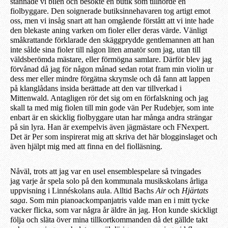
stannade vi
bilen
och besökte en butik som tillhörde en
fiolbyggare. Den soignerade butiksinnehavaren tog artigt emot
oss, men vi insåg
snart
att han omgående förstått att vi inte hade
den blekaste
aning
varken om fioler
eller
deras värde. Vänligt
småkrattande
förklarade
den skäggprydde gentlemannen att han
inte sålde sin
a
fioler till
någon
liten amatör som jag, utan till
väldsberömda mästare, eller förmögna samlare. Därför blev jag
förvånad då jag för någon månad sedan rotat fram min violin ur
dess mer eller mindre förgätna skrymsle och då fann att lappen
på klanglådans insida berättad
e
a
tt den var tillverka
d
i
Mittenwald. Antagligen rör det sig om en förfalskning och jag
skall ta med mig fiolen till min gode vän Per Rudebjer, som inte
enbart är en skicklig fiolbyggare utan har många andra strängar
på sin lyra. Han är exempelvis även jägmästare och FNexpert.
Det är Per som inspirera
t
mig att skriva det här blogginslaget och
även hjälpt mig med att finna en del
fiol
läsnin
g
.
Nåväl,
trots att
jag var en usel ensemblespelare så tvingades
jag
varje
år spela solo på den
kommunala
musikskolans årliga
uppvisning i Linnéskolans aula. Alltid Bachs
Air
och
Hjärtats
saga
. Som min
pianoackompan
ja
tris
valde man en i mitt tycke
vacker flicka, som var
några
år äldre än jag. Hon kunde skickligt
följa och släta över mina tillkortkommande
n
då det gällde takt