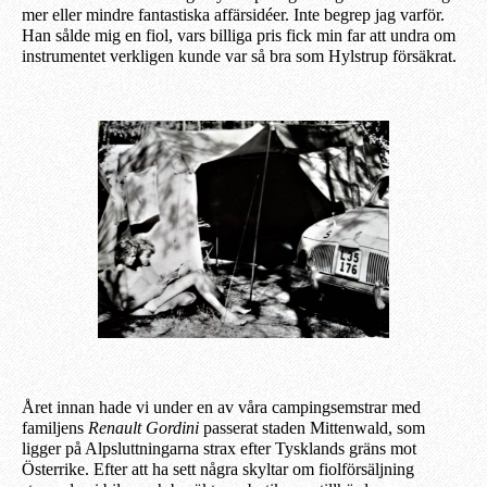
mer eller mindre fantastiska affärsidéer. Inte begrep jag varför.
Han sålde mig en fiol, vars billiga pris fick min far att undra om
instrumentet verkligen kunde var så bra som Hylstrup försäkra
t
.
Året innan hade vi under en av våra
campingsemstrar
med
familjens
Renault Gordini
passerat staden Mittenwald, som
ligger på Alpsluttningarna strax efter Tysklands gräns mot
Österrike. Efter att ha sett några
skyl
t
ar
om fiolförsäljning