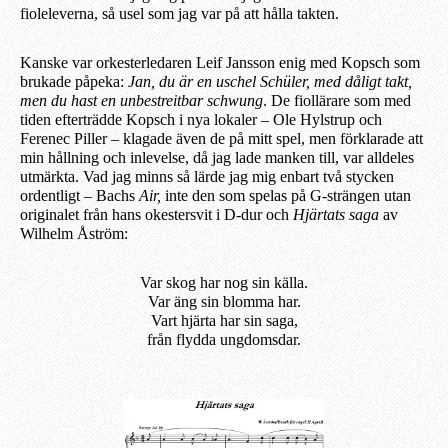
fioleleverna, så usel som jag var på att hålla takten.
Kanske var orkesterledaren Leif Jansson enig med Kopsch som
brukade påpeka:
Jan, du är en uschel Schüler, med dåligt takt,
me
n
du hast en unbestreitbar schwung
. De fiollärare som med
tiden efterträdde Kopsch i nya lokaler – Ole Hylstrup och
Ferenec
Pille
r – k
lagade
även de
på mitt spel, men förklarade
a
tt
min hållning och inlevelse, då jag lade manken till, var alldeles
utmärkta. Vad jag minns så lärde jag mig enbart två stycken
ordentligt – Bachs
Air,
inte den som spelas på G-strängen utan
originalet från hans okestersvit i D-dur och
Hjärtats saga
av
Wilhelm Åström:
Var skog har nog sin källa.
Var äng sin blomma har.
Vart hjärta har sin saga,
f
rån flydda ungdomsdar
.