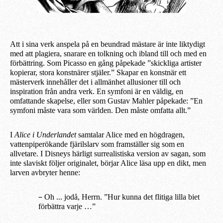
Att i sina verk anspela på en beundrad mästare är inte liktydigt
med att plagiera, snarare en tolkning och ibland till och med en
förbättring. Som Picasso en gång påpekade ”skickliga artister
kopierar, stora konstnärer stjäler.” Skapar en konstnär ett
mästerverk innehåller det i allmänhet allusioner till och
inspiration från andra verk. En symfoni är en väldig, en
omfattande skapelse, eller som Gustav Mahler påpekade: ”En
symfoni måste vara som världen. Den måste omfatta allt.”
I
Alice i Underlandet
samtalar Alice med en högdragen,
vattenpiperökande fjärilslarv som framställer sig som en
allvetare. I Disneys härligt surrealistiska version av sagan, som
inte slaviskt följer originalet, börjar Alice läsa upp en dikt, men
larven avbryter henne:
–
Oh ... jodå, Herrn. ”Hur kunna det flitiga lilla biet
förbättra varje …”