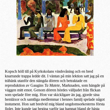
Kopsch höll till på Kyrkskolans vindsvåning och en bred
knarrande trappa ledde dit. I väntan på min lektion satt jag på en
träbänk utanför den stängda dörren och betraktade en
reproduktion av Gaugins
Ta Matete
,
Marknaden
, som hängde på
väggen mitt emot. Genom dörren hördes välljudet från flickan
som spelade före mig. Hon var skickligare än jag, gjorde sina
hemläxor och s
amt
liga medlemmar i hennes familj spelade något
instument. Hon satt bredvid mig bland ungdomsorkesterns första
fioler. Inte kunde jag begipa varför jag hamnat b
land
de bästa