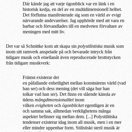
Där kände jag att varje ögonblick var en länk i en
historisk kedja, en del av en multidimensionell helhet.
Det förflutna manifesterade sig som en värld av evigt
närvarande andevarelser. Jag upphörde med att vara en
barbar och förvandlades till en medveten förvaltare av
meningen med mitt liv.
Det var så Schnittke kom att skapa sin
polystilistiska
musik som
inom sitt ramverk anspelade på och bevarade intryck från
tidigare musik och emellanåt även reproducerade brottstycken
från tidigare musikverk:
Främst
existerar
det
en
påfallande
enhe
t
lighet
mellan
konstnärens värld (vad
han ser)
och dess
mening
(
det vill säga
hur han
tolkar
vad han ser
). Det finns en
slående
känsla av
tidens
mång
d
imension
a
litet
inom
vilken
evigheten
och
ögonblicket
egentligen är
en
och
samma s
ak, allt
medan
verklighetens
många
aspekter
befinner sig
mellan dem.
[...] Polystilitiska
tendenser existerar idag inom all musik, men i en mer
eller mindre uppenbar form. Stilistiskt steril musik är