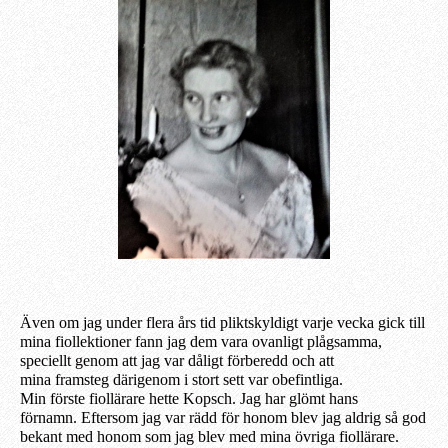
Även om jag under flera års tid pliktskyldigt varje vecka gick till
mina fiollektioner fann jag dem var
a
ovanligt plågsamma,
speciellt
genom
att jag var dåligt förberedd och att
mina
framsteg
där
igenom
i stort
sett
var
obefintliga.
Min
förste
fiollärare hette Kopsch. Jag har glömt hans
förnamn.
E
ftersom jag var rädd för honom blev jag aldrig så god
bekant med honom som jag blev med mina övriga fiollärare.