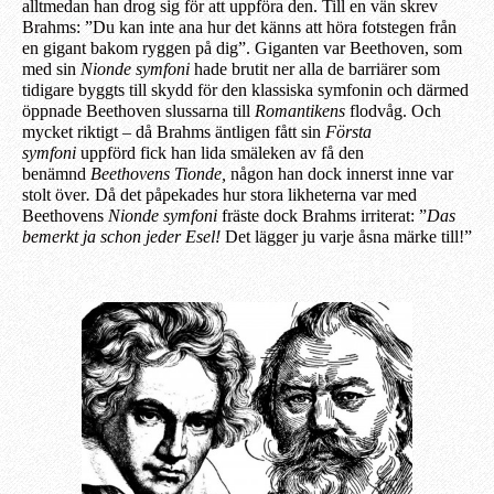
alltmedan han drog sig för att uppföra den. Till en vän skrev
Brahms: ”Du kan inte ana hur det känns att höra fotstegen från
en gigant bakom ryggen på dig”. Giganten var Beethoven, som
med sin
Nionde symfoni
hade brutit ner alla de barriärer som
tidigare byggts till skydd för den klassiska symfonin och därmed
öppna
de Beethoven
slussarna till
Romantikens
flodvåg. Och
mycket riktigt – då Brahms äntligen fått sin
Första
symfoni
uppförd fick han lida smäleken av få den
benämnd
Beethovens Tionde,
någon han dock innerst inne var
stolt över
.
D
å det påpekades hur stora likheterna var med
Beethovens
Nionde symfoni
fräste dock Brahms irriterat: ”
Das
bemerkt ja schon jeder Esel!
Det lägger ju varje åsna märke till!”