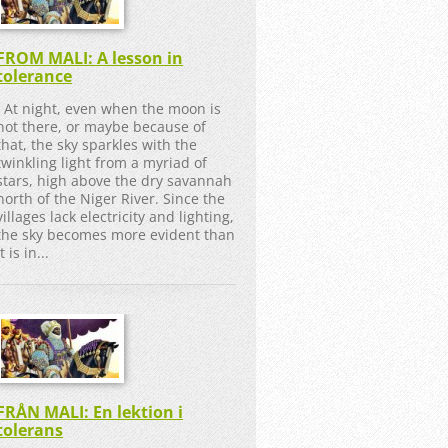
FROM MALI: A lesson in
tolerance
At night, even when the moon is
not there, or maybe because of
that, the sky sparkles with the
twinkling light from a myriad of
stars, high above the dry savannah
north of the Niger River. Since the
villages lack electricity and lighting,
the sky becomes more evident than
it is in...
FRÅN MALI: En lektion i
tolerans