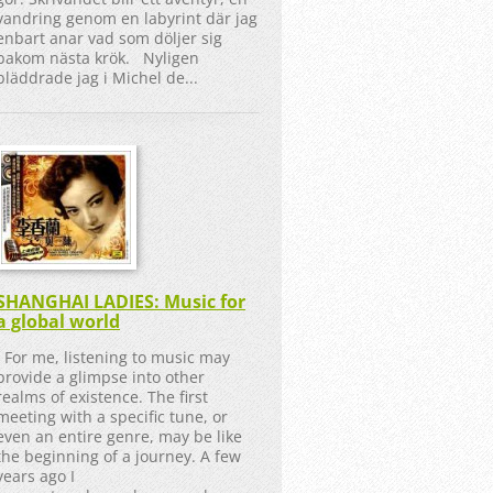
vandring genom en labyrint där jag
enbart anar vad som döljer sig
bakom nästa krök. Nyligen
bläddrade jag i Michel de...
SHANGHAI LADIES: Music for
a global world
For me, listening to music may
provide a glimpse into other
realms of existence. The first
meeting with a specific tune, or
even an entire genre, may be like
the beginning of a journey. A few
years ago I