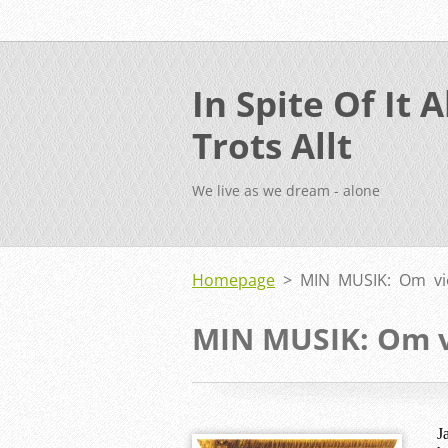
In Spite Of It Al
Trots Allt
We live as we dream - alone
Homepage
>
MIN MUSIK: Om viol
MIN MUSIK: Om vi
J