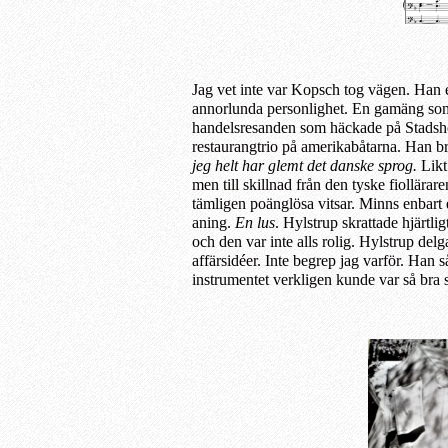
Jag vet inte var Kopsch tog vägen. Han 
annorlunda personlighet. En gamäng som
handelsresanden som häckade på Stadshote
restaurangtrio på
amerikabåtarna. Han
b
jeg helt har glemt det danske sprog.
Likt
men till skillnad från den tyske fiollära
tämligen poänglösa vitsar. Minns enbart
aning.
En lus
. Hylstrup skrattade hjärtlig
och den var inte alls rolig.
Hylstrup
delga
affärsidéer. Inte begrep jag varför. Han s
instrumentet verkligen kunde var så bra