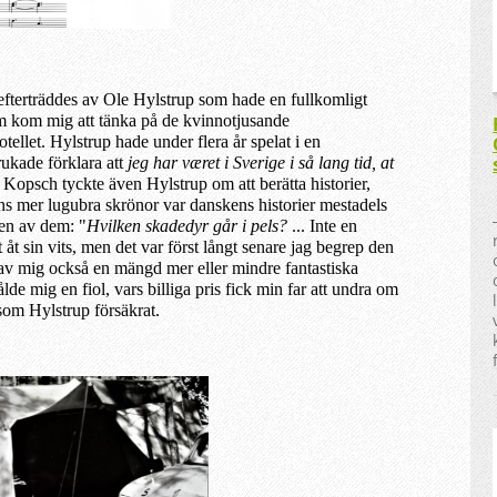
efterträddes av Ole Hylstrup som hade en fullkomligt
 kom mig att tänka på de kvinnotjusande
llet. Hylstrup hade under flera år spelat i en
rukade
förklara
att
jeg har været i Sverige i så lang tid, at
 Kopsch tyckte även Hylstrup om att berätta historier,
rens mer lugubra skrönor var danskens historier mestadels
 en av dem: "
Hvilken skadedyr går i pels?
... Inte en
t åt sin vits, men det var först långt senare jag begrep den
v mig också en mängd mer eller mindre fantastiska
ålde mig en fiol, vars billiga pris fick min far att undra om
 som Hylstrup försäkra
t
.