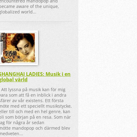
encountered mandopop and
became aware of the unique,
globalized world...
SHANGHAI LADIES: Musik i en
global värld
Att lyssna på musik kan för mig
vara som att få en inblick i andra
sfärer av vår existens. Ett första
möte med ett speciellt musikstycke,
eller till och med en hel genre, kan
bli som början på en resa. Som när
jag för några år sedan
mötte mandopop och därmed blev
medveten...