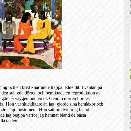
ing och en bred knarrande trappa ledde dit. I väntan på
ör den stängda dörren och betraktade en reproduktion av
ngde på väggen mitt emot. Genom dörren hördes
mig. Hon var skickligare än jag, gjorde sina hemläxor och
lade något instument. Hon satt bredvid mig bland
nde jag begipa varför jag hamnat b
land
de bästa
lla takten.