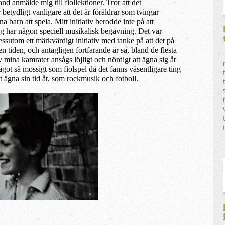
and
anmäl
de mig
till fiollektioner. Tror att det
r
betydligt
vanligare att det är föräldra
r
som tvingar
in
a
barn att spela. Mitt initiativ berodde inte på
att
ag
ha
r
någon speciell musikalisk begåvning.
D
et var
essutom ett märkvärdigt
initiativ med tanke på att
det på
en tiden, och antagligen
fortfarande är så,
bland de flesta
v
mina
kamrater ansågs löjligt och nördigt att ägna sig åt
ågot så mossigt som fiolspel
då
det fanns väsentligare ting
tt ägna sin tid å
t, s
om rockmusik och fotboll.