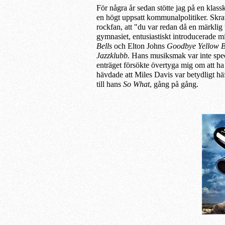
För några år sedan stötte jag på en klassk
en högt uppsatt kommunalpolitiker. Skra
rockfan, att "du var redan då en märklig
gymnasiet,
entusiastiskt
introducerade
mi
Bells
och Elton Johns
Goodbye Yellow B
Jazzklubb.
H
ans musiksmak var
inte
spec
enträget försökte övertyga mig om att ha v
hävdade att Miles Davis var betydligt hä
till hans
So What
, gång på gång.