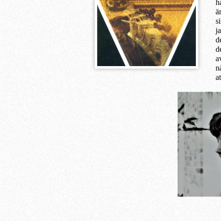
h
ä
s
j
d
d
a
n
a