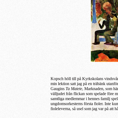
Kopsch höll till på Kyrkskolans vindsvån
min lektion satt jag på en träbänk utanf
Gaugins
Ta Matete
,
Marknaden
, som hä
välljudet från flickan som spelade före 
s
amt
liga medlemmar i hennes familj spe
ungdomsorkesterns första fioler. Inte ku
fioleleverna, så usel som jag var på att hå