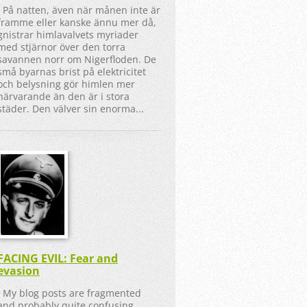
På natten, även när månen inte är
framme eller kanske ännu mer då,
gnistrar himlavalvets myriader
med stjärnor över den torra
savannen norr om Nigerfloden. De
små byarnas brist på elektricitet
och belysning gör himlen mer
närvarande än den är i stora
städer. Den välver sin enorma...
FACING EVIL: Fear and
evasion
My blog posts are fragmented
and probably quite confusing,