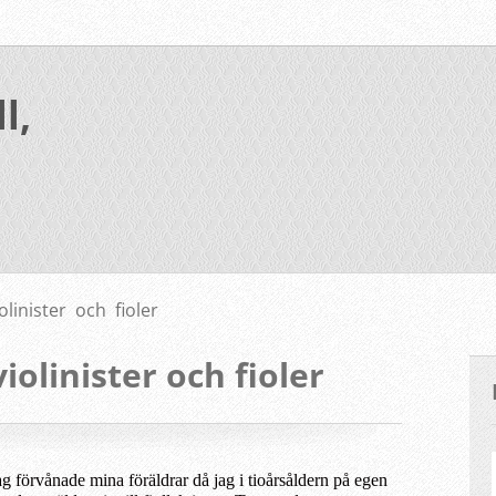
l,
inister och fioler
olinister och fioler
ag förvånade mina föräldrar då jag i
tioårsåldern
på egen