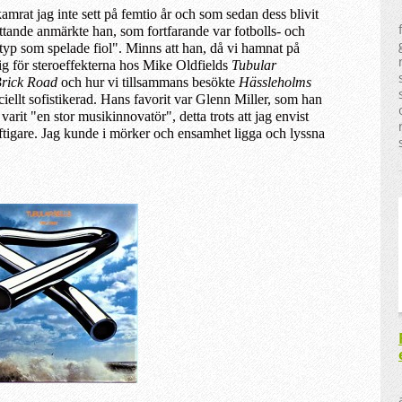
amrat jag inte sett
på
femtio år och som
sedan dess
blivit
ttande anmärkte han, som fortfarande var fotbolls- och
 typ som spelade fiol". Minns att han, då vi hamnat på
g för steroeffekterna hos Mike Oldfields
Tubular
rick Road
och hur vi
tillsammans
besökte
Hässleholms
iellt
sofistikerad.
H
ans
favorit
var Glenn Miller, som han
arit "en stor musikinnovatör", detta trots att jag envist
ftigare. Jag kunde i mörker och ensamhet ligga och lyssna