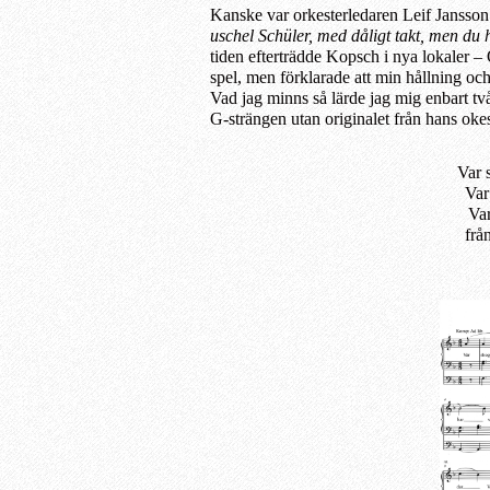
Kanske var orkesterledaren Leif Janss
uschel Schüler, med dåligt takt, me
n
du h
tiden efterträdde Kopsch i nya lokaler 
spel, men förklarade
a
tt min hållning och
Vad jag minns så lärde jag mig enbart tv
G-strängen utan originalet från hans oke
Var 
Var
Var
f
rå