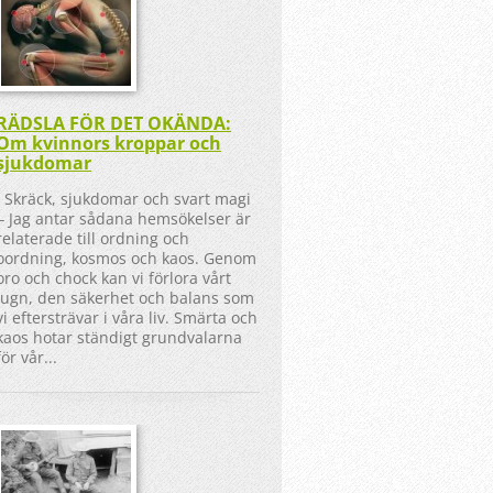
RÄDSLA FÖR DET OKÄNDA:
Om kvinnors kroppar och
sjukdomar
Skräck, sjukdomar och svart magi
‒ Jag antar sådana hemsökelser är
relaterade till ordning och
oordning, kosmos och kaos. Genom
oro och chock kan vi förlora vårt
lugn, den säkerhet och balans som
vi eftersträvar i våra liv. Smärta och
kaos hotar ständigt grundvalarna
för vår...