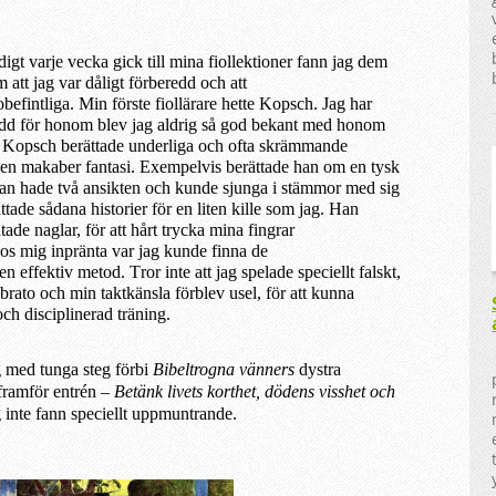
digt varje vecka gick till mina fiollektioner fann jag dem
om
att jag var dåligt förberedd och att
obefintliga. Min
förste
fiollärare hette Kopsch. Jag har
ädd för honom blev jag aldrig så god bekant med honom
. Kopsch berättade underliga och ofta skrämmande
 en makaber fantasi. Exempelvis berättade han om en tysk
Han hade två ansikten och kunde sjunga i stämmor med sig
ttade sådan
a
historier för en liten kille som jag.
Han
tade naglar,
för att hårt t
ryck
a
mina fingrar
os mig inpränta var
jag
kunde
finna de
 en effektiv metod. T
ror inte att jag spelade speciellt falskt,
vibrato och min taktkänsla förblev usel, för att kunna
och disciplinerad träning.
g med tunga steg förbi
Bibeltrogna
vänners
dystra
 framför entrén –
Betänk livets korthet, dödens
visshet
och
inte fann speciellt uppmuntrande.