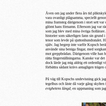
Även om jag under flera års tid pliktskyl
var
a
ovanligt plågsamma, speciellt
gen
mina
framsteg
där
igenom
i stort
sett
var
glömt hans förnamn.
E
ftersom jag var r
som jag blev med mina övriga fiollärare
historier som säker
ligen
fann sin grund i
tenor som levde på sjuttonhundratalet. 
själv.
Jag begrep inte
varför Kopsch berä
använde
sina beniga fingar, med sorgkan
mo
t
greppbrädan.
Därigenom ville han h
rätta
fingerställningarna
.
Kan
sk
e var det
dock lärde
jag
mig aldrig ett ordentligt 
förbättra sådant krävs antagligen trägen 
På väg till Kopschs undevisning gick ja
tegelhu
s och läste
då
varje gång skylten
evighetens längd,
en uppmaning som jag 