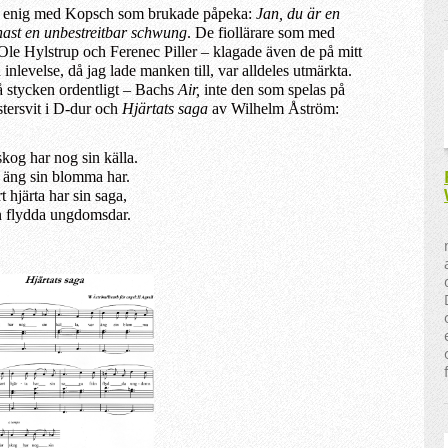
on enig med Kopsch som brukade påpeka:
Jan, du är en
ast en unbestreitbar schwung
. De fiollärare som med
– Ole Hylstrup och Ferenec
Pille
r – k
lagade
även de
på mitt
 inlevelse, då jag lade manken till, var alldeles utmärkta.
å stycken ordentligt – Bachs
Air,
inte den som spelas på
stersvit i D-dur och
Hjärtats saga
av Wilhelm Åström:
skog har nog sin källa.
 äng sin blomma har.
t hjärta har sin saga,
n flydda ungdomsdar
.