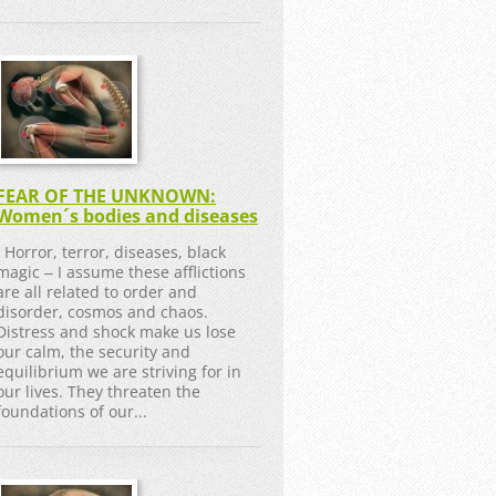
FEAR OF THE UNKNOWN:
Women´s bodies and diseases
Horror, terror, diseases, black
magic ‒ I assume these afflictions
are all related to order and
disorder, cosmos and chaos.
Distress and shock make us lose
our calm, the security and
equilibrium we are striving for in
our lives. They threaten the
foundations of our...