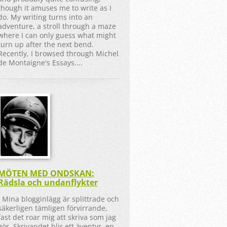
though it amuses me to write as I
do. My writing turns into an
adventure, a stroll through a maze
where I can only guess what might
turn up after the next bend.
Recently, I browsed through Michel
de Montaigne's Essays....
MÖTEN MED ONDSKAN:
Rädsla och undanflykter
Mina blogginlägg är splittrade och
säkerligen tämligen förvirrande,
fast det roar mig att skriva som jag
gör. Skrivandet blir ett äventyr, en