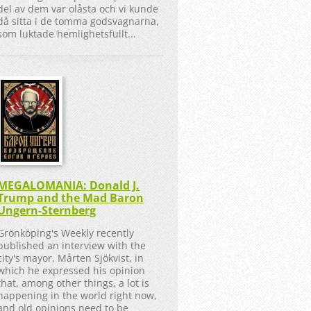
del av dem var olåsta och vi kunde
då sitta i de tomma godsvagnarna,
som luktade hemlighetsfullt...
MEGALOMANIA: Donald J.
Trump and the Mad Baron
Ungern-Sternberg
Grönköping's Weekly recently
published an interview with the
city's mayor, Mårten Sjökvist, in
which he expressed his opinion
that, among other things, a lot is
happening in the world right now,
and old opinions need to be