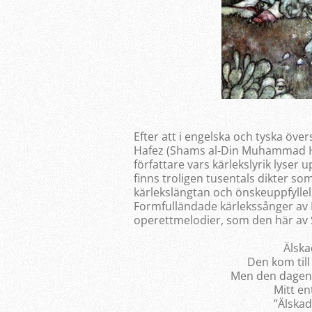
Efter att i engelska och tyska över
Hafez (Shams al-Din Muhammad Haf
författare vars kärlekslyrik lyser
finns troligen tusentals dikter s
kärlekslängtan och önskeuppfyllel
Formfulländade kärlekssånger av
operettmelodier, som den här a
Älska
Den kom till
Men den dagen ä
Mitt en
”Älskad