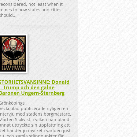
reconsidered, not least when it
comes to how states and cities
should...
STORHETSVANSINNE: Donald
J. Trump och den galne
Baronen Ungern-Sternberg
Grönköpings
Veckoblad publicerade nyligen en
intervju med stadens borgmästare,
Mårten Sjökvist, i vilken han bland
annat uttryckte sin uppfattning att
det händer ju mycket i världen just
nu, och gamla ståndpunkter får