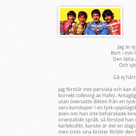
Jag är e
Bort i min 
Den lätta
Och sjö
Gå ej hårt
Jag förstår inte persiska och kan 
korrekt tolkning av Hafez. Antagli
utan översatte dikten från en tysk
vars kunskaper i en tysk uppslagsb
även om han inte behärskade kines
orientaliskt språk, så förstod han
kärleksdikt, kanske är det en slags
men trots sina brister förblir de