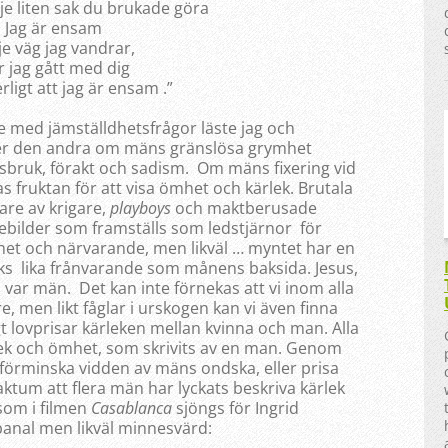
je liten sak du brukade göra
Jag är ensam
je väg jag vandrar,
r jag gått med dig
rligt att jag är ensam .”
e med jämställdhetsfrågor läste jag och
efter den andra om mäns gränslösa grymhet
bruk, förakt och sadism. Om mäns fixering vid
 fruktan för att visa ömhet och kärlek. Brutala
re av krigare,
playboys
och maktberusade
ebilder som framställs som ledstjärnor för
ighet och närvarande, men likväl … myntet har en
cks lika frånvarande som månens baksida. Jesus,
var män. Det kan inte förnekas att vi inom alla
, men likt fåglar i urskogen kan vi även finna
gt lovprisar kärleken mellan kvinna och man. Alla
ek och ömhet, som skrivits av en man. Genom
n förminska vidden av mäns ondska, eller prisa
ktum att flera män har lyckats beskriva kärlek
 som i filmen
Casablanca
sjöngs för Ingrid
nal men likväl minnesvärd: