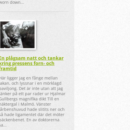
worn down...
En plågsam natt och tankar
kring pressens forn- och
framtid
Här ligger jag en fånge mellan
lakan, och lyssnar i en mörklagd
paviljong. Det är inte utan att jag
tänker på ett par rader ur Hjalmar
Gullbergs magnifika dikt Till en
näktergal i Malmö. Vänster
lårbenshuvud hade slitits ner och
så hade ligamentet där det möter
bäckenbenet. En av doktorerna
sa...