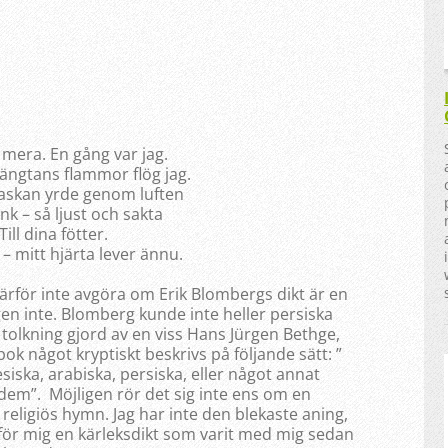
j mera. En gång var jag.
längtans flammor flög jag.
 askan yrde genom luften
nk – så ljust och sakta
Till dina fötter.
 – mitt hjärta lever ännu.
därför inte avgöra om Erik Blombergs dikt är en
gen inte. Blomberg kunde inte heller persiska
 tolkning gjord av en viss Hans Jürgen Bethge,
ok något kryptiskt beskrivs på följande sätt: ”
iska, arabiska, persiska, eller något annat
 dem”. Möjligen rör det sig inte ens om en
 religiös hymn. Jag har inte den blekaste aning,
n för mig en kärleksdikt som varit med mig sedan