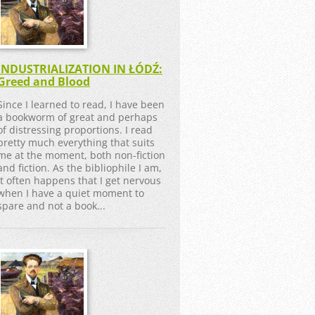
INDUSTRIALIZATION IN ŁÓDŹ:
Greed and Blood
Since I learned to read, I have been
a bookworm of great and perhaps
of distressing proportions. I read
pretty much everything that suits
me at the moment, both non-fiction
and fiction. As the bibliophile I am,
it often happens that I get nervous
when I have a quiet moment to
spare and not a book...