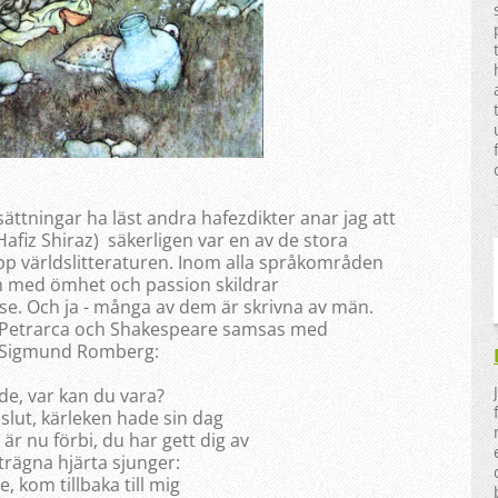
sättningar ha läst andra hafezdikter anar jag att
iz Shiraz) säkerligen var en av de stora
 upp världslitteraturen. Inom alla språkområden
om med ömhet och passion skildrar
se. Och ja - många av dem är skrivna av män.
 Petrarca och Shakespeare samsas med
v Sigmund Romberg:
de, var kan du vara?
 slut, kärleken hade sin dag
r nu förbi, du har gett dig av
trägna hjärta sjunger:
e, kom tillbaka till mig