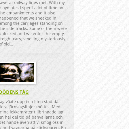
several railway lines met. With my
playmates I spent a lot of time on
the embankments and it also
happened that we sneaked in
among the carriages standing on
the side tracks. Some of them were
unlocked and we enter the empty
freight cars, smelling mysteriously
of old...
DÖDENS TÅG
Jag växte upp i en liten stad där
flera järnvägslinjer möttes. Med
mina lekkamrater tillbringade jag
en hel del tid på banvallarna och
det hände även att vi smög oss in
bland vagnarna på stickspåren. En