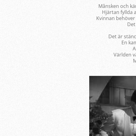
Månsken och kär
Hjärtan fyllda 
Kvinnan behöver
Det
Det är stän
En ka
A
Världen v
M