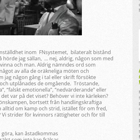
ställdhet inom FNsystemet, bilateralt bistånd
så hörde jag sällan, … nej, aldrig, någon som med
 kvinna och man. Aldrig nämndes ord som
 något av alla de oräkneliga möten och
ag någon gång i tal eller skrift försökte
och utplånades de omgående. Tröstande,
”, “falskt emotionella”, “nedvärderande” eller
det var på det viset? Behöver vi inte kärleken?
 könskampen, bortsett från handlingskraftiga
 alltid om kamp och strid, istället för om fred,
 strider för kvinnors rättigheter och för till
an göra, kan åstadkommas
frälst som inte kan frälsas