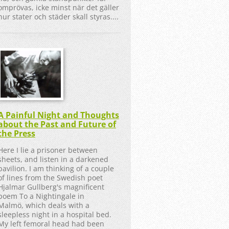
omprövas, icke minst när det gäller
hur stater och städer skall styras....
A Painful Night and Thoughts
about the Past and Future of
the Press
Here I lie a prisoner between
sheets, and listen in a darkened
pavilion. I am thinking of a couple
of lines from the Swedish poet
Hjalmar Gullberg's magnificent
poem To a Nightingale in
Malmö, which deals with a
sleepless night in a hospital bed.
My left femoral head had been