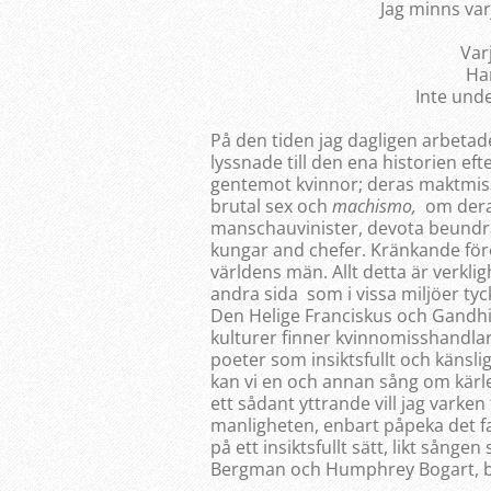
Jag minns var
Var
Ha
Inte unde
På den tiden jag dagligen arbetad
lyssnade till den ena historien 
gentemot kvinnor; deras maktmiss
brutal sex och
machismo,
om deras
manschauvinister, devota beundra
kungar and chefer. Kränkande för
världens män. Allt detta är verkl
andra sida som i vissa miljöer ty
Den Helige Franciskus och Gandhi 
kulturer finner kvinnomisshandlare
poeter som insiktsfullt och känsli
kan vi en och annan sång om kärl
ett sådant yttrande vill jag varke
manligheten, enbart påpeka det fa
på ett insiktsfullt sätt, likt sången
Bergman och Humphrey Bogart, ba