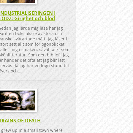
INDUSTRIALISERINGEN I
ŁÓDŹ: Girighet och blod
Sedan jag lärde mig läsa har jag
varit en bokslukare av stora och
kanske svårartade mått. Jag läser i
stort sett allt som för ögonblicket
faller mig i smaken, såväl fack- som
skönlitteratur. Som den bibliofil jag
är händer det ofta att jag blir lätt
nervös då jag har en lugn stund till
övers och...
TRAINS OF DEATH
I grew up in a small town where