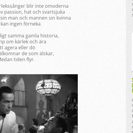
lekssånger blir inte omoderna
av passion, hat och svartsjuka
 sin man och mannen sin kvinna
 kan ingen förneka
digt samma gamla historia,
mp om kärlek och ära
tt agera eller dö
älkomnar de som älskar,
edan tiden flyr.