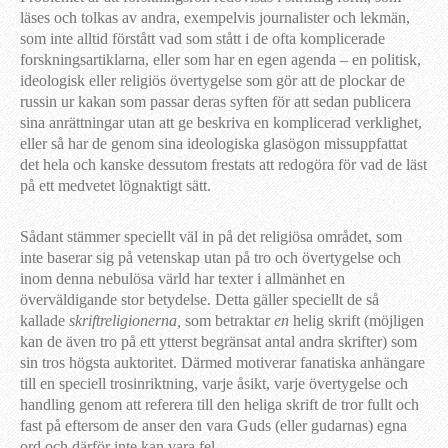
läses och tolkas av andra, exempelvis journalister och lekmän,
som inte alltid förstått vad som stått i de ofta komplicerade
forskningsartiklarna, eller som har en egen agenda – en politisk,
ideologisk eller religiös övertygelse som gör att de plockar de
russin ur kakan som passar deras syften för att sedan publicera
sina anrättningar utan att ge beskriva en komplicerad verklighet,
eller så har de genom sina ideologiska glasögon missuppfattat
det hela och kanske dessutom frestats att redogöra för vad de läst
på ett medvetet lögnaktigt sätt.
Sådant stämmer speciellt väl in på det religiösa området, som
inte baserar sig på vetenskap utan på tro och övertygelse och
inom denna nebulösa värld har texter i allmänhet en
överväldigande stor betydelse. Detta gäller speciellt de så
kallade
skriftreligionerna,
som betraktar
en
helig skrift (möjligen
kan de även tro på ett ytterst begränsat antal andra skrifter) som
sin tros högsta auktoritet. Därmed motiverar fanatiska anhängare
till en speciell trosinriktning, varje åsikt, varje övertygelse och
handling genom att referera till den heliga skrift de tror fullt och
fast på eftersom de anser den vara Guds (eller gudarnas) egna
ord och därför inte kan vara fel.