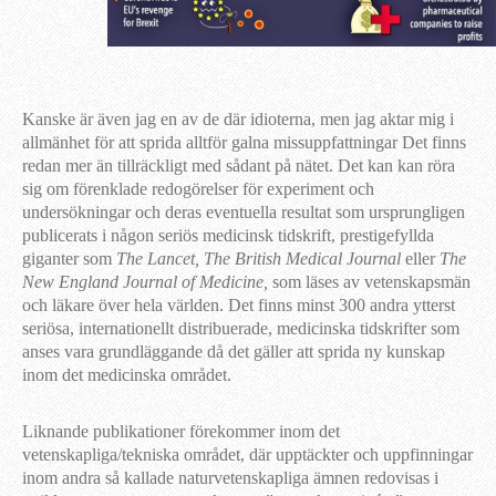
Kanske är även jag en av de där idioterna, men jag aktar mig i
allmänhet för att sprida alltför galna missuppfattningar Det finns
redan mer än tillräckligt med sådant på nätet. Det kan kan röra
sig om förenklade redogörelser för experiment och
undersökningar och deras eventuella resultat som ursprungligen
publicerats i någon seriös medicinsk tidskrift, prestigefyllda
giganter som
The Lancet, The British Medical Journal
eller
The
New England Journal of Medicine,
som läses av vetenskapsmän
och läkare över hela världen. Det finns minst 300 andra ytterst
seriösa, internationellt distribuerade, medicinska tidskrifter som
anses vara grundläggande då det gäller att sprida ny kunskap
inom det medicinska området.
Liknande publikationer förekommer inom det
vetenskapliga/tekniska området, där upptäckter och uppfinningar
inom andra så kallade naturvetenskapliga ämnen redovisas i