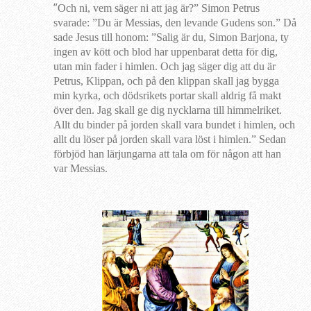
”
Och ni, vem säger ni att jag är?” Simon Petrus
svarade: ”Du är Messias, den levande Gudens son.” Då
sade Jesus till honom: ”Salig är du, Simon Barjona, ty
ingen av kött och blod har uppenbarat detta för dig,
utan min fader i himlen. Och jag säger dig att du är
Petrus, Klippan, och på den klippan skall jag bygga
min kyrka, och dödsrikets portar skall aldrig få makt
över den. Jag skall ge dig nycklarna till himmelriket.
Allt du binder på jorden skall vara bundet i himlen, och
allt du löser på jorden skall vara löst i himlen.” Sedan
förbjöd han lärjungarna att tala om för någon att han
var Messias.