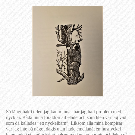
Så långt bak i tiden jag kan minnas har jag haft problem med
nycklar. Båda mina föräldrar arbetade och som liten var jag vad
som då kallades ”ett nyckelbarn”. Liksom alla mina kompisar
var jag inte på något dagis utan hade emellanåt en husnyckel
hängande i ett snöre kring halsen medan jag var ute och lekte på