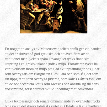
En noggrann analys av Matteusevangeliets språk ger vid handen
att det är skrivet på god grekiska och att även flera av de
traditioner man lyckats spåra i evangeliet tycks finna sitt
ursprung i en grekisktalande judisk miljö. Författaren tycks ha
varit verksam inom en miljö präglad av uppfattningar hos judar
som övertygats om riktigheten i Jesu lära och som såg det som
sin uppgift att först övertyga judarna, som kallas
Löftets folk,
om
att de bör acceptera Jesus som Messias och ansluta sig till hans
trossamfund, först därefter skulle ”hedningarna” omvändas.
Olika textpassager och senare omnämnande av evangeliet tycks
tyda på att det skrevs tidigast i slutet av 60-talet e.Kr., antagligen