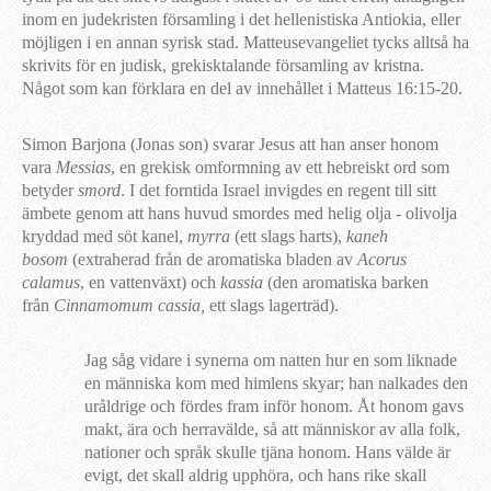
inom en judekristen församling i det hellenistiska Antiokia, eller
möjligen i en annan syrisk stad. Matteusevangeliet tycks alltså ha
skrivits för en judisk, grekisktalande församling av kristna.
Något som kan förklara en del av innehållet i Matteus 16:15-20.
Simon Barjona (Jonas son) svarar Jesus att han anser honom
vara
Messias
, en grekisk omformning av ett hebreiskt ord som
betyder
smord
. I det forntida Israel invigdes en regent till sitt
ämbete genom att hans huvud smordes med helig olja -
olivolja
kryddad med söt kanel,
myrra
(ett slags harts),
kaneh
bosom
(extraherad från de aromatiska bladen av
Acorus
calamus
, en vattenväxt) och
kassia
(den aromatiska barken
från
Cinnamomum cassia,
ett slags lagerträd).
Jag såg vidare i synerna om natten hur en som liknade
en människa kom med himlens skyar; han nalkades den
uråldrige och fördes fram inför honom. Åt honom gavs
makt, ära och herravälde, så att människor av alla folk,
nationer och språk skulle tjäna honom. Hans välde är
evigt, det skall aldrig upphöra, och hans rike skall