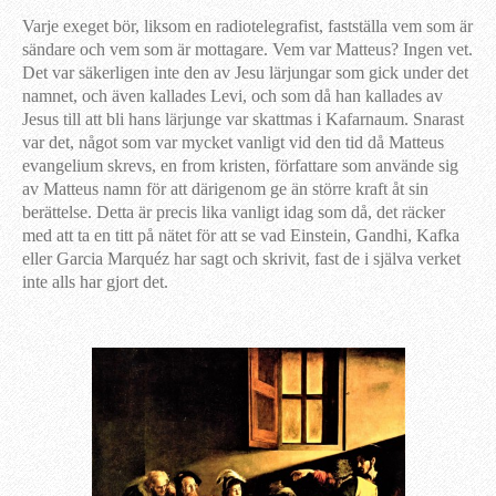
Varje exeget bör, liksom en radiotelegrafist, fastställa vem som är
sändare och vem som är mottagare. Vem var Matteus? Ingen vet.
Det var säkerligen inte den av Jesu lärjungar som gick under det
namnet, och även kallades Levi, och som då han kallades av
Jesus till att bli hans lärjunge var skattmas i Kafarnaum. Snarast
var det, något som var mycket vanligt vid den tid då Matteus
evangelium skrevs, en from kristen, författare som använde sig
av Matteus namn för att därigenom ge än större kraft åt sin
berättelse. Detta är precis lika vanligt idag som då, det räcker
med att ta en titt på nätet för att se vad Einstein, Gandhi, Kafka
eller Garcia Marquéz har sagt och skrivit, fast de i själva verket
inte alls har gjort det.