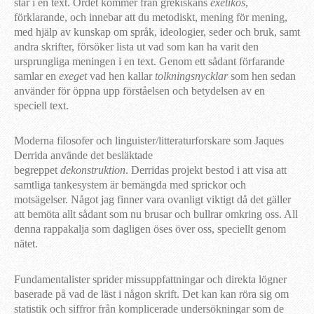
står i en text. Ordet kommer från grekiskans
exetikos
,
förklarande, och innebar att du metodiskt, mening för mening,
med hjälp av kunskap om språk, ideologier, seder och bruk, samt
andra skrifter, försöker lista ut vad som kan ha varit den
ursprungliga meningen i en text. Genom ett sådant förfarande
samlar en
exeget
vad hen kallar
tolkningsnycklar
som hen sedan
använder för öppna upp förståelsen och betydelsen av en
speciell text.
Moderna filosofer och linguister/litteraturforskare som Jaques
Derrida använde det besläktade
begreppet
dekonstruktion
. Derridas projekt bestod i att visa att
samtliga tankesystem är bemängda med sprickor och
motsägelser. Något jag finner vara ovanligt viktigt då det gäller
att bemöta allt sådant som nu brusar och bullrar omkring oss. All
denna rappakalja som dagligen öses över oss, speciellt genom
nätet.
Fundamentalister sprider missuppfattningar och direkta lögner
baserade på vad de läst i någon skrift. Det kan kan röra sig om
statistik och siffror från komplicerade undersökningar som de