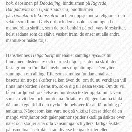
bok,
daosimen på
Daodeijing,
hinduismen på
Rigveda,
Bahgadavita
och
Upanishaderna,
buddhismen
på
Tripitaka
och
Lotussutran
och en uppsjö andra religioner och
sekter som funnit Guds ord och den absoluta sanningen i en
mängd olika skrifter, som de tror benhårt på och vars föreskrifter,
helst sådana som de själva vaskat fram, de anser att alla andra
människor måste följa.
Hans/hennes
Heliga Skrift
innehåller samtliga
nycklar
till
fundamentalistens liv och därmed utgör just denna skrift den
fasta grunden för alla hans/hennes uppfattningar
.
Den yttersta
sanningen om allting. Eftersom samtliga fundamentalister
baserar sin tro på skrifter så kan även du, om du nu verkligen vill
finna innebörden i deras tro, söka dig till dessa texter. Om du vill
få en fördjupad förståelse av hur dessa texter uppkommit, vem
som skrivit dem och hur denna författare möjligen kan ha tänkt
då kan exegetik bli den nyckel du behöver för att få ordning på
tankarna. Något som kan vara nog så viktigt i dessa tider då en
mängd virrhjärnor och galenpannor sprider skadliga åsikter över
nätet och stödjer sina ofta vansinniga och ytterst farliga åsikter
på osmultna läsefrukter från diverse heliga skrifter eller