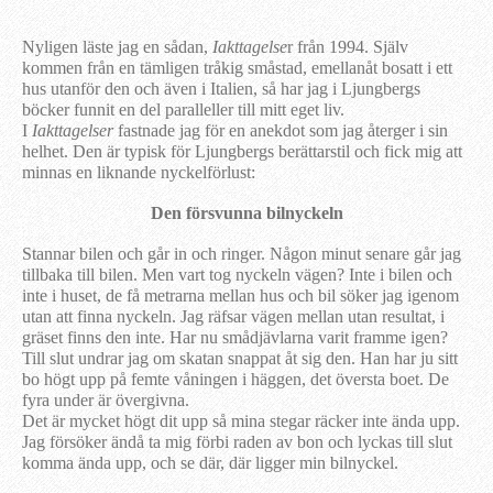
Nyligen läste jag en sådan,
Iakttagelse
r från 1994. Själv
kommen från en tämligen tråkig småstad, emellanåt bosatt i ett
hus utanför den och även i Italien, så har jag i Ljungbergs
böcker funnit en del paralleller till mitt eget liv.
I
Iakttagelser
fastnade jag för en anekdot som jag återger i sin
helhet. Den är typisk för Ljungbergs berättarstil och fick mig att
minnas en liknande nyckelförlust:
Den försvunna bilnyckeln
Stannar bilen och går in och ringer. Någon minut senare går jag
tillbaka till bilen. Men vart tog nyckeln vägen? Inte i bilen och
inte i huset, de få metrarna mellan hus och bil söker jag igenom
utan att finna nyckeln. Jag räfsar vägen mellan utan resultat, i
gräset finns den inte. Har nu smådjävlarna varit framme igen?
Till slut undrar jag om skatan snappat åt sig den. Han har ju sitt
bo högt upp på femte våningen i häggen, det översta boet. De
fyra under är övergivna.
Det är mycket högt dit upp så mina stegar räcker inte ända upp.
Jag försöker ändå ta mig förbi raden av bon och lyckas till slut
komma ända upp, och se där, där ligger min bilnyckel.