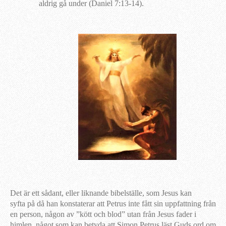
aldrig gå under (Daniel 7:13-14).
Det är ett sådant, eller liknande bibelställe, som Jesus kan
syfta på då han konstaterar att Petrus inte fått sin uppfattning från
en person, någon av ”kött och blod” utan från Jesus fader i
himlen, något som kan betyda att Simon Petrus läst Guds ord om