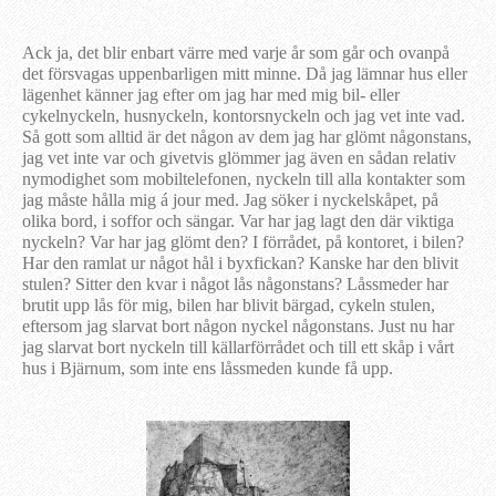
Ack ja, det blir enbart värre med varje år som går och ovanpå
det försvagas uppenbarligen mitt minne. Då jag lämnar hus eller
lägenhet känner jag efter om jag har med mig bil- eller
cykelnyckeln, husnyckeln, kontorsnyckeln och jag vet inte vad.
Så gott som alltid är det någon av dem jag har glömt någonstans,
jag vet inte var och givetvis glömmer jag även en sådan relativ
nymodighet som mobiltelefonen, nyckeln till alla kontakter som
jag måste hålla mig á jour med. Jag söker i nyckelskåpet, på
olika bord, i soffor och sängar. Var har jag lagt den där viktiga
nyckeln? Var har jag glömt den? I förrådet, på kontoret, i bilen?
Har den ramlat ur något hål i byxfickan? Kanske har den blivit
stulen? Sitter den kvar i något lås någonstans? Låssmeder har
brutit upp lås för mig, bilen har blivit bärgad, cykeln stulen,
eftersom jag slarvat bort någon nyckel någonstans. Just nu har
jag slarvat bort nyckeln till källarförrådet och till ett skåp i vårt
hus i Bjärnum, som inte ens låssmeden kunde få upp.