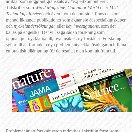
artiklar som noggrant granskats av ”expertkommittéer”.
Tidskrifter som
Wired Magazine, Computor World
eller
MIT
Technology Review
och även inom det området finns en stor
mängd liknande publikationer som ägnar sig åt specialkunskaper
och
nyckelundersökningar,
eller
key investigations
, som det
kallas på engelska. Det vill säga sådan forskning som
öppnar, ger nycklarna till, nya insikter, ny förståelse.Forskning
syftar till att formulera nya problem, utveckla lösningar och finna
en praktisk tillämpning för de resultat man kommit fram till.
Problemet är att forskningsrön redovisas i skriftlig form, som