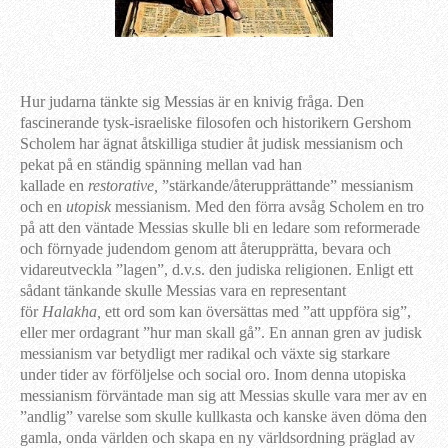
Hur judarna tänkte sig Messias är en knivig fråga. Den
fascinerande tysk-israeliske filosofen och historikern Gershom
Scholem har ägnat åtskilliga studier åt judisk messianism och
pekat på en ständig spänning mellan vad han
kallade en
restorative,
”stärkande/återupprättande” messianism
och en
utopisk
messianism. Med den förra avsåg Scholem en tro
på att den väntade Messias skulle bli en ledare som reformerade
och förnyade judendom genom att återupprätta, bevara och
vidareutveckla ”lagen”, d.v.s. den judiska religionen. Enligt ett
sådant tänkande skulle Messias vara en representant
för
Halakha,
ett ord som kan översättas med ”att uppföra sig”,
eller mer ordagrant ”hur man skall gå”. En annan gren av judisk
messianism var betydligt mer radikal och växte sig starkare
under tider av förföljelse och social oro. Inom denna utopiska
messianism förväntade man sig att Messias skulle vara mer av en
”andlig” varelse som skulle kullkasta och kanske även döma den
gamla, onda världen och skapa en ny världsordning präglad av