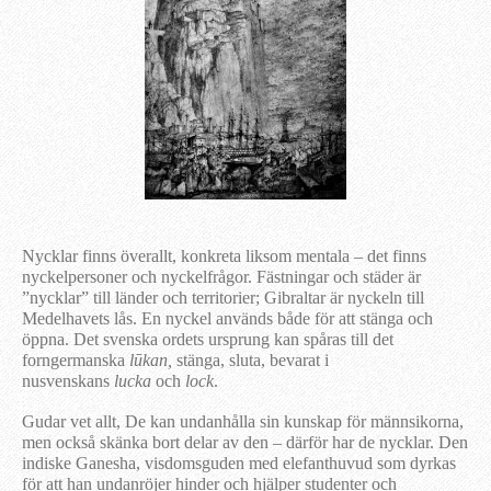
Nycklar finns överallt, konkreta liksom mentala – det finns
nyckelpersoner och nyckelfrågor. Fästningar och städer är
”nycklar” till länder och territorier; Gibraltar är nyckeln till
Medelhavets lås. En nyckel används både för att stänga och
öppna. Det svenska ordets ursprung kan spåras till det
forngermanska
lūkan,
stänga, sluta, bevarat i
nusvenskans
lucka
och
lock
.
Gudar vet allt, De kan undanhålla sin kunskap för männsikorna,
men också skänka bort delar av den – därför har de nycklar. Den
indiske Ganesha, visdomsguden med elefanthuvud som dyrkas
för att han undanröjer hinder och hjälper studenter och