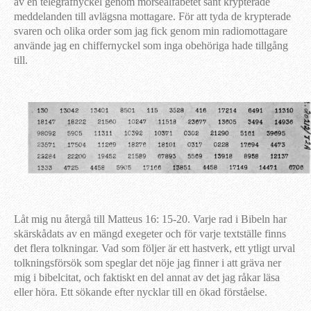
av en telegrafnyckel genom morsealfabetet sänt krypterade
meddelanden till avlägsna mottagare. För att tyda de krypterade
svaren och olika order som jag fick genom min radiomottagare
använde jag en chiffernyckel som inga obehöriga hade tillgång
till.
Låt mig nu återgå till Matteus 16: 15-20. Varje rad i Bibeln har
skärskådats av en mängd exegeter och för varje textställe finns
det flera tolkningar. Vad som följer är ett hastverk, ett ytligt urval
tolkningsförsök som speglar det nöje jag finner i att gräva ner
mig i bibelcitat, och faktiskt en del annat av det jag råkar läsa
eller höra. Ett sökande efter nycklar till en ökad förståelse.