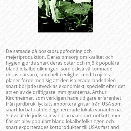
De satsade på boskapsuppfödning och
mejeriproduktion. Deras omsorg om kvalitet och
hygien gjorde snart deras ostar och mjölk populära
bland lokalbefolkningen, som också välkomnade
deras närvaro, som helt i enlighet med Trujillos
planer förde med sig att den isolerade landsdelen
snart började utvecklas ekonomiskt, speciellt efter det
att en av de driftigaste immigranterna, Arthur
Kirchheimer, som verkligen hade tidigare erfarenhet
från jordbruk, lyckats importera grisar från USA som
snart förbättrat de degenererade lokala varianterna.
Själva åt de judiska invandrarna enbart nötkött, men
fläsket blev populärt bland lokalbefolkningen och
snart exporterades köttprodukter till USAs fastland