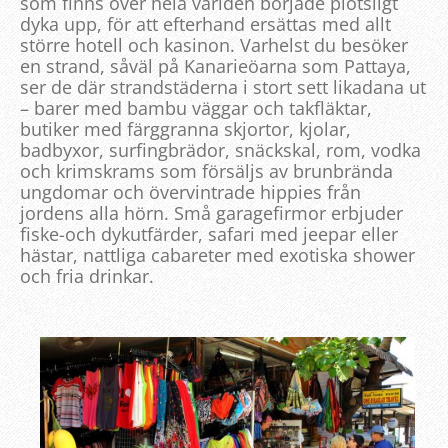
som finns över hela världen började plötsligt
dyka upp, för att efterhand ersättas med allt
större hotell och kasinon. Varhelst du besöker
en strand, såväl på Kanarieöarna som Pattaya,
ser de där strandstäderna i stort sett likadana ut
– barer med bambu väggar och takfläktar,
butiker med färggranna skjortor, kjolar,
badbyxor, surfingbrädor, snäckskal, rom, vodka
och krimskrams som försäljs av brunbrända
ungdomar och övervintrade hippies från
jordens alla hörn. Små garagefirmor erbjuder
fiske-och dykutfärder, safari med jeepar eller
hästar, nattliga cabareter med exotiska shower
och fria drinkar.