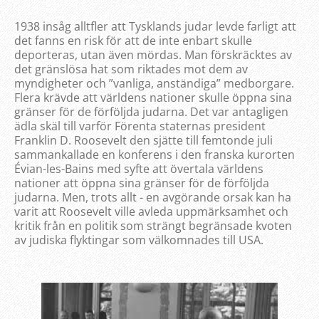
1938 insåg alltfler att Tysklands judar levde farligt att
det fanns en risk för att de inte enbart skulle
deporteras, utan även mördas. Man förskräcktes av
det gränslösa hat som riktades mot dem av
myndigheter och ”vanliga, anständiga” medborgare.
Flera krävde att världens nationer skulle öppna sina
gränser för de förföljda judarna. Det var antagligen
ädla skäl till varför Förenta staternas president
Franklin D. Roosevelt den sjätte till femtonde juli
sammankallade en konferens i den franska kurorten
Évian-les-Bains med syfte att övertala världens
nationer att öppna sina gränser för de förföljda
judarna. Men, trots allt - en avgörande orsak kan ha
varit att Roosevelt ville avleda uppmärksamhet och
kritik från en politik som strängt begränsade kvoten
av judiska flyktingar som välkomnades till USA.