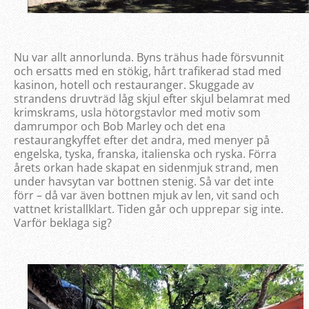
Nu var allt annorlunda. Byns trähus hade försvunnit
och ersatts med en stökig, hårt trafikerad stad med
kasinon, hotell och restauranger. Skuggade av
strandens druvträd låg skjul efter skjul belamrat med
krimskrams, usla hötorgstavlor med motiv som
damrumpor och Bob Marley och det ena
restaurangkyffet efter det andra, med menyer på
engelska, tyska, franska, italienska och ryska. Förra
årets orkan hade skapat en sidenmjuk strand, men
under havsytan var bottnen stenig. Så var det inte
förr – då var även bottnen mjuk av len, vit sand och
vattnet kristallklart. Tiden går och upprepar sig inte.
Varför beklaga sig?