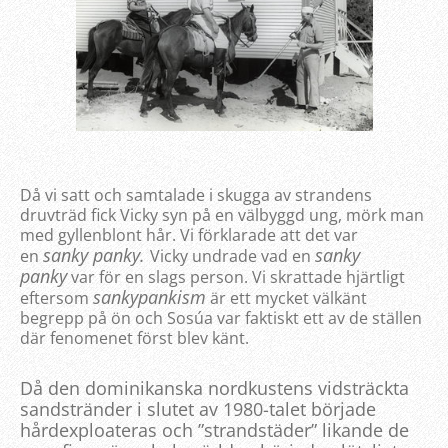
Då vi satt och samtalade i skugga av strandens
druvträd fick Vicky syn på en välbyggd ung, mörk man
med gyllenblont hår. Vi förklarade att det var
sanky panky.
sanky
en
Vicky undrade vad en
panky
var för en slags person. Vi skrattade hjärtligt
sankypankism
eftersom
är ett mycket välkänt
begrepp på ön och Sosúa var faktiskt ett av de ställen
där fenomenet först blev känt.
Då den dominikanska nordkustens vidsträckta
sandstränder i slutet av 1980-talet började
hårdexploateras och ”strandstäder” likande de