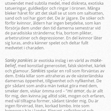
utseendet med subtila medel, med diskreta, exotiska
tatueringar, guldkedjor och ringar i öronen. Många
bleker håret för att det skall se ut som om saltvatten,
sand och sol har gjort det. De är jägare. De söker och
förför kvinnor, åldern har ingen betydelse, som kan
försörja dem under den tid damerna semestrar vid
de paradisiska stränderna; fria, bortom plikter,
arbetsrutiner och depressioner. En del kvinnor låter
sig luras, andra känner spelet och deltar fullt
medvetet i charaden.
Sanky pankies
make-
är exotiska inslag i en värld av
belief
, med konstlad generositet, falsk skönhet, kärlek
Sankies
och glamour.
spelar en roll som förväntas av
dem. Enkla killar som attraheras av de västerländska
damernas öppenhet, tillgivenhet och nyfikenhet. De
gör sådant som andra män tvekat göra med dem,
mi amor
smeker dem, viskar ömma ord – ”
, du är allt
för mig, den kvinna jag alltid sökt, mogen och erfaren,
med väl tilltagna former, sådant tänder mig. Du är
ingen förvirrad, liten, korkad bimbo. Inte som
kvinnorna här i landet. Elegant, sofistikerad och