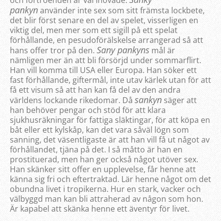
pankyn
använder inte sex som sitt främsta lockbete,
det blir först senare en del av spelet, visserligen en
viktig del, men mer som ett sigill på ett spelat
förhållande, en pesudoförälskelse arrangerad så att
Sany pankyns
hans offer tror på den.
mål är
nämligen mer än att bli försörjd under sommarflirt.
Han vill komma till USA eller Europa. Han söker ett
fast förhållande, giftermål, inte utav kärlek utan för att
få ett visum så att han kan få del av den andra
sankyn
världens lockande rikedomar. Då
säger att
han behöver pengar och stöd för att klara
sjukhusräkningar för fattiga släktingar, för att köpa en
båt eller ett kylskåp, kan det vara såväl lögn som
sanning, det väsentligaste är att han vill få ut något av
förhållandet, tjäna på det. I så måtto är han en
prostituerad, men han ger också något utöver sex.
Han skänker sitt offer en upplevelse, får henne att
känna sig fri och eftertraktad. Lär henne något om det
obundna livet i tropikerna. Hur en stark, vacker och
välbyggd man kan bli attraherad av någon som hon.
Är kapabel att skänka henne ett äventyr för livet.