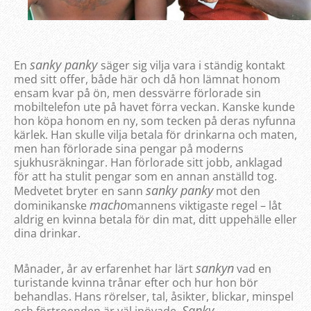
sanky panky
En
säger sig vilja vara i ständig kontakt
med sitt offer, både här och då hon lämnat honom
ensam kvar på ön, men dessvärre förlorade sin
mobiltelefon ute på havet förra veckan. Kanske kunde
hon köpa honom en ny, som tecken på deras nyfunna
kärlek. Han skulle vilja betala för drinkarna och maten,
men han förlorade sina pengar på moderns
sjukhusräkningar. Han förlorade sitt jobb, anklagad
för att ha stulit pengar som en annan anställd tog.
sanky panky
Medvetet bryter en sann
mot den
macho
dominikanske
mannens viktigaste regel – låt
aldrig en kvinna betala för din mat, ditt uppehälle eller
dina drinkar.
sankyn
Månader, år av erfarenhet har lärt
vad en
turistande kvinna trånar efter och hur hon bör
behandlas. Hans rörelser, tal, åsikter, blickar, minspel
Sanky
och förtroenden är väl inövade.