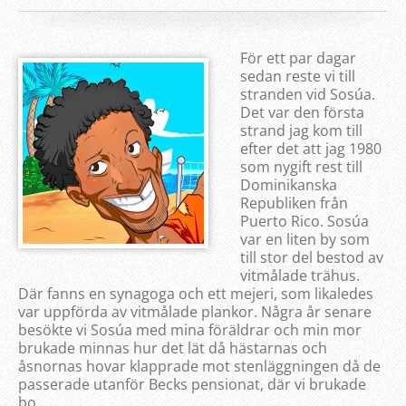
För ett par dagar
sedan reste vi till
stranden vid Sosúa.
Det var den första
strand jag kom till
efter det att jag 1980
som nygift rest till
Dominikanska
Republiken från
Puerto Rico. Sosúa
var en liten by som
till stor del bestod av
vitmålade trähus.
Där fanns en synagoga och ett mejeri, som likaledes
var uppförda av vitmålade plankor. Några år senare
besökte vi Sosúa med mina föräldrar och min mor
brukade minnas hur det lät då hästarnas och
åsnornas hovar klapprade mot stenläggningen då de
passerade utanför Becks pensionat, där vi brukade
bo.