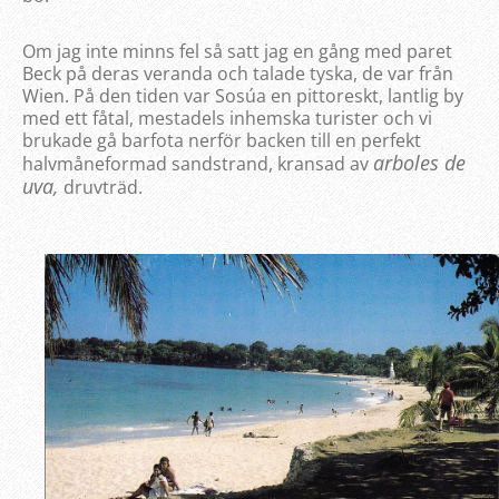
Om jag inte minns fel så satt jag en gång med paret
Beck på deras veranda och talade tyska, de var från
Wien. På den tiden var Sosúa en pittoreskt, lantlig by
med ett fåtal, mestadels inhemska turister och vi
brukade gå barfota nerför backen till en perfekt
arboles de
halvmåneformad sandstrand, kransad av
uva,
druvträd.