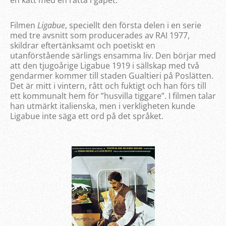
en katt med en råtta i gapet.
Filmen
Ligabue
, speciellt den första delen i en serie
med tre avsnitt som producerades av RAI 1977,
skildrar eftertänksamt och poetiskt en
utanförstående särlings ensamma liv. Den börjar med
att den tjugoårige Ligabue 1919 i sällskap med två
gendarmer kommer till staden Gualtieri på Poslätten.
Det är mitt i vintern, rått och fuktigt och han förs till
ett kommunalt hem för ”husvilla tiggare”. I filmen talar
han utmärkt italienska, men i verkligheten kunde
Ligabue inte säga ett ord på det språket.