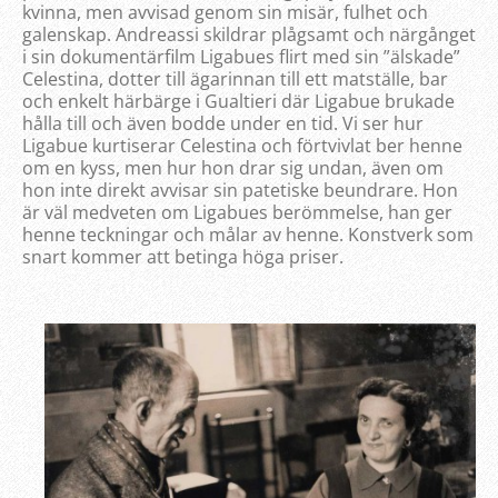
kvinna, men avvisad genom sin misär, fulhet och
galenskap. Andreassi skildrar plågsamt och närgånget
i sin dokumentärfilm Ligabues flirt med sin ”älskade”
Celestina, dotter till ägarinnan till ett matställe, bar
och enkelt härbärge i Gualtieri där Ligabue brukade
hålla till och även bodde under en tid. Vi ser hur
Ligabue kurtiserar Celestina och förtvivlat ber henne
om en kyss, men hur hon drar sig undan, även om
hon inte direkt avvisar sin patetiske beundrare. Hon
är väl medveten om Ligabues berömmelse, han ger
henne teckningar och målar av henne. Konstverk som
snart kommer att betinga höga priser.