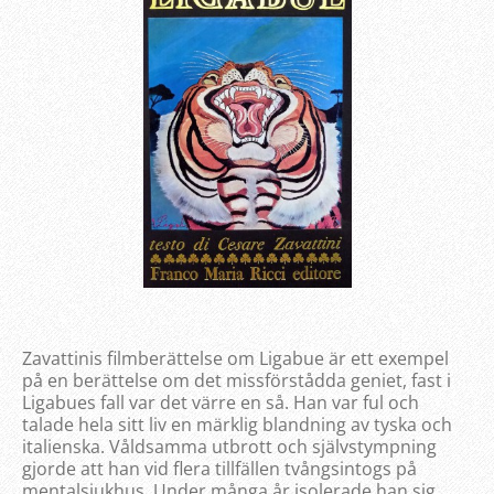
Zavattinis filmberättelse om Ligabue är ett exempel
på en berättelse om det missförstådda geniet, fast i
Ligabues fall var det värre en så. Han var ful och
talade hela sitt liv en märklig blandning av tyska och
italienska. Våldsamma utbrott och självstympning
gjorde att han vid flera tillfällen tvångsintogs på
mentalsjukhus. Under många år isolerade han sig