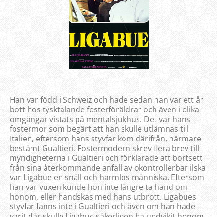
Han var född i Schweiz och hade sedan han var ett år
bott hos tysktalande fosterföräldrar och även i olika
omgångar vistats på mentalsjukhus. Det var hans
fostermor som begärt att han skulle utlämnas till
Italien, eftersom hans styvfar kom därifrån, närmare
bestämt Gualtieri. Fostermodern skrev flera brev till
myndigheterna i Gualtieri och förklarade att bortsett
från sina återkommande anfall av okontrollerbar ilska
var Ligabue en snäll och harmlös människa. Eftersom
han var vuxen kunde hon inte längre ta hand om
honom, eller handskas med hans utbrott. Ligabues
styvfar fanns inte i Gualtieri och även om han hade
varit där skulle Ligabue säkerligen ha undvikit honom.