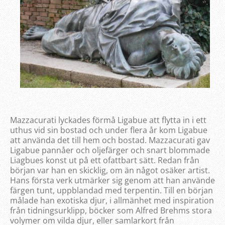
Mazzacurati lyckades förmå Ligabue att flytta in i ett
uthus vid sin bostad och under flera år kom Ligabue
att använda det till hem och bostad. Mazzacurati gav
Ligabue pannåer och oljefärger och snart blommade
Liagbues konst ut på ett ofattbart sätt. Redan från
början var han en skicklig, om än något osäker artist.
Hans första verk utmärker sig genom att han använde
färgen tunt, uppblandad med terpentin. Till en början
målade han exotiska djur, i allmänhet med inspiration
från tidningsurklipp, böcker som Alfred Brehms stora
volymer om vilda djur, eller samlarkort från