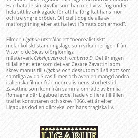
Han hatade sin styvfar som han med visst fog under
hela sitt liv anklagade för att ha förgiftat hans mor
och tre yngre bröder. Officiellt dog de alla av
matförgiftning efter att ha levt i ”smuts och armod”.
Filmen
Ligabue
utstrålar ett ”neorealistiskt”,
melankoliskt stämningsläge som vi känner igen från
Vittorio de Sicas oförglömliga
mästerverk
Cykeltjuven
och
Umberto D.
Det är ingen
tillfällighet eftersom det var Cesare Zavattini som
skrev manus till
Ligabue
och dessutom till så gott som
samtliga av da Sicas filmer och även en mängd andra
italienska filmer från neorealismens storhetstid.
Zavattini, som kom från samma område av Emilia
Romagna där Ligabue levde, hade vid flera tillfällen
träffat konstnären och skrev 1966, ett år efter
Ligabues död en diktcykel om hans tragiska liv.