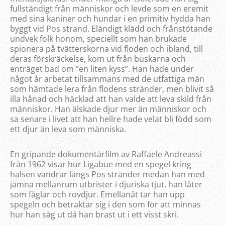
fullständigt från människor och levde som en eremit
med sina kaniner och hundar i en primitiv hydda han
byggt vid Pos strand. Eländigt klädd och frånstötande
undvek folk honom, speciellt som han brukade
spionera på tvätterskorna vid floden och ibland, till
deras förskräckelse, kom ut från buskarna och
enträget bad om ”en liten kyss”. Han hade under
något år arbetat tillsammans med de utfattiga män
som hämtade lera från flodens stränder, men blivit så
illa hånad och häcklad att han valde att leva skild från
människor. Han älskade djur mer än människor och
sa senare i livet att han hellre hade velat bli född som
ett djur än leva som människa.
En gripande dokumentärfilm av Raffaele Andreassi
från 1962 visar hur Ligabue med en spegel kring
halsen vandrar längs Pos stränder medan han med
jämna mellanrum utbrister i djuriska tjut, han låter
som fåglar och rovdjur. Emellanåt tar han upp
spegeln och betraktar sig i den som för att minnas
hur han såg ut då han brast ut i ett visst skri.