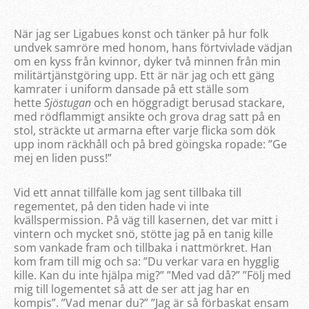
När jag ser Ligabues konst och tänker på hur folk
undvek samröre med honom, hans förtvivlade vädjan
om en kyss från kvinnor, dyker två minnen från min
militärtjänstgöring upp. Ett är när jag och ett gäng
kamrater i uniform dansade på ett ställe som
hette
Sjöstugan
och en höggradigt berusad stackare,
med rödflammigt ansikte och grova drag satt på en
stol, sträckte ut armarna efter varje flicka som dök
upp inom räckhåll och på bred göingska ropade: ”Ge
mej en liden puss!”
Vid ett annat tillfälle kom jag sent tillbaka till
regementet, på den tiden hade vi inte
kvällspermission. På väg till kasernen, det var mitt i
vintern och mycket snö, stötte jag på en tanig kille
som vankade fram och tillbaka i nattmörkret. Han
kom fram till mig och sa: ”Du verkar vara en hygglig
kille. Kan du inte hjälpa mig?” ”Med vad då?” ”Följ med
mig till logementet så att de ser att jag har en
kompis”. ”Vad menar du?” ”Jag är så förbaskat ensam