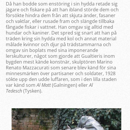
Då han bodde som enstöring i sin hydda retade sig
jägare och fiskare på att han ibland störde dem och
försökte hindra dem från att skjuta änder, fasaner
och vaktlar, eller rusade fram och slängde tillbaka
fångade fiskar i vattnet. Han omgav sig alltid med
hundar och kaniner. Det spred sig snart att han på
träden kring sin hydda med kol och annat material
målade kvinnor och djur på trädstammarna och
omgav sin boplats med sina imponerande
lerskulturer, något som gjorde att Gualtieris inom
bygden mest kände konstnär, skulptören Marino
Renato Mazzacurati som senare blev känd för sina
minnesmärken över partisaner och soldater, 1928
sökte upp den udde luffaren, som i den lilla staden
var känd som
Al Matt
(Galningen) eller
Al
Tedesch
(Tysken).