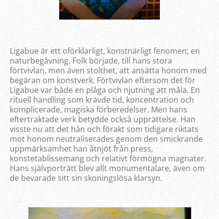
Ligabue är ett oförklarligt, konstnärligt fenomen; en
naturbegåvning. Folk började, till hans stora
förtvivlan, men även stolthet, att ansätta honom med
begäran om konstverk. Förtvivlan eftersom det för
Ligabue var både en plåga och njutning att måla. En
rituell handling som krävde tid, koncentration och
komplicerade, magiska förberedelser. Men hans
eftertraktade verk betydde också upprättelse. Han
visste nu att det hån och förakt som tidigare riktats
mot honom neutraliserades genom den smickrande
uppmärksamhet han åtnjöt från press,
konstetablissemang och relativt förmögna magnater.
Hans självporträtt blev allt monumentalare, även om
de bevarade sitt sin skoningslösa klarsyn.