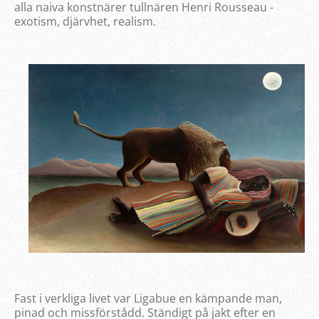
alla naiva konstnärer tullnären Henri Rousseau -
exotism, djärvhet, realism.
Fast i verkliga livet var Ligabue en kämpande man,
pinad och missförstådd. Ständigt på jakt efter en