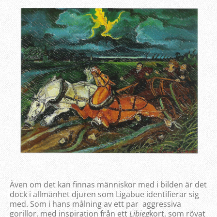
Även om det kan finnas människor med i bilden är det
dock i allmänhet djuren som Ligabue identifierar sig
med. Som i hans målning av ett par aggressiva
gorillor, med inspiration från ett
Libieg
kort, som rövat