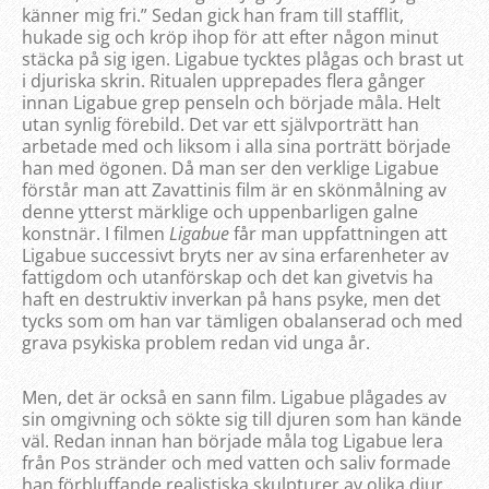
känner mig fri.” Sedan gick han fram till stafflit,
hukade sig och kröp ihop för att efter någon minut
stäcka på sig igen. Ligabue tycktes plågas och brast ut
i djuriska skrin. Ritualen upprepades flera gånger
innan Ligabue grep penseln och började måla. Helt
utan synlig förebild. Det var ett självporträtt han
arbetade med och liksom i alla sina porträtt började
han med ögonen. Då man ser den verklige Ligabue
förstår man att Zavattinis film är en skönmålning av
denne ytterst märklige och uppenbarligen galne
konstnär. I filmen
Ligabue
får man uppfattningen att
Ligabue successivt bryts ner av sina erfarenheter av
fattigdom och utanförskap och det kan givetvis ha
haft en destruktiv inverkan på hans psyke, men det
tycks som om han var tämligen obalanserad och med
grava psykiska problem redan vid unga år.
Men, det är också en sann film. Ligabue plågades av
sin omgivning och sökte sig till djuren som han kände
väl. Redan innan han började måla tog Ligabue lera
från Pos stränder och med vatten och saliv formade
han förbluffande realistiska skulpturer av olika djur,