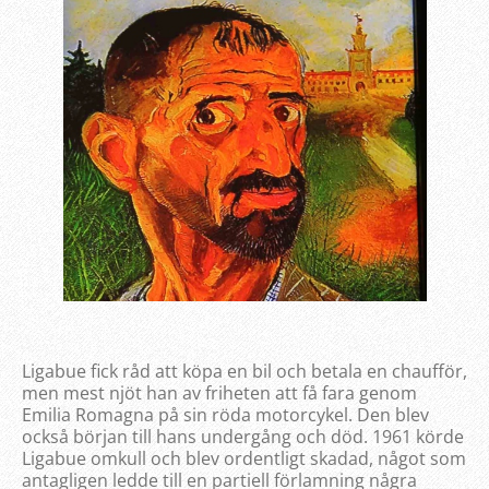
Ligabue fick råd att köpa en bil och betala en chaufför,
men mest njöt han av friheten att få fara genom
Emilia Romagna på sin röda motorcykel. Den blev
också början till hans undergång och död. 1961 körde
Ligabue omkull och blev ordentligt skadad, något som
antagligen ledde till en partiell förlamning några