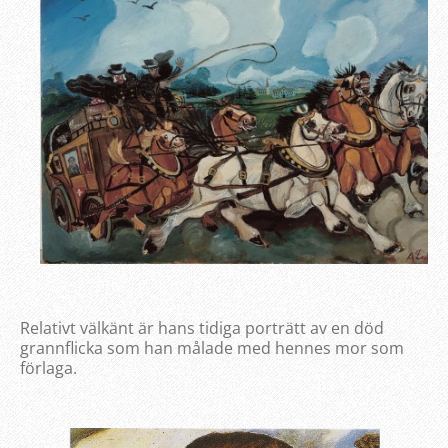
Relativt välkänt är hans tidiga porträtt av en död
grannflicka som han målade med hennes mor som
förlaga.