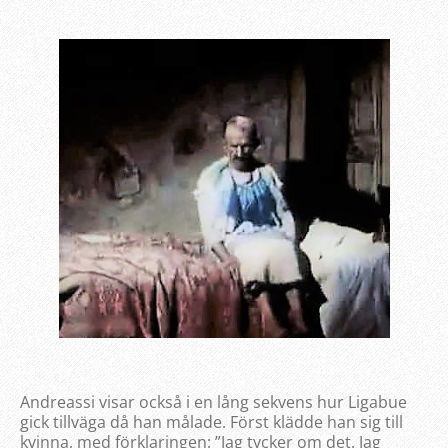
Andreassi visar också i en lång sekvens hur Ligabue
gick tillväga då han målade. Först klädde han sig till
kvinna, med förklaringen: ”Jag tycker om det. Jag