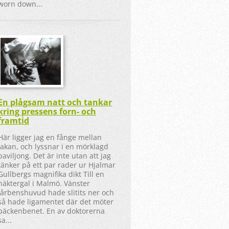
worn down...
En plågsam natt och tankar
kring pressens forn- och
framtid
Här ligger jag en fånge mellan
lakan, och lyssnar i en mörklagd
paviljong. Det är inte utan att jag
tänker på ett par rader ur Hjalmar
Gullbergs magnifika dikt Till en
näktergal i Malmö. Vänster
lårbenshuvud hade slitits ner och
så hade ligamentet där det möter
bäckenbenet. En av doktorerna
sa...