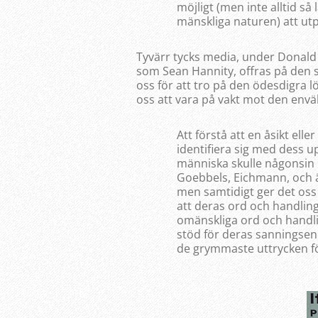
möjligt (men inte alltid så 
mänskliga naturen) att utp
Tyvärr tycks media, under Donal
som Sean Hannity, offras på den s
oss för att tro på den ödesdigra 
oss att vara på vakt mot den env
Att förstå att en åsikt ell
identifiera sig med dess u
människa skulle någonsin k
Goebbels, Eichmann, och ä
men samtidigt ger det oss 
att deras ord och handlinga
omänskliga ord och handlin
stöd för deras sanningsenl
de grymmaste uttrycken för