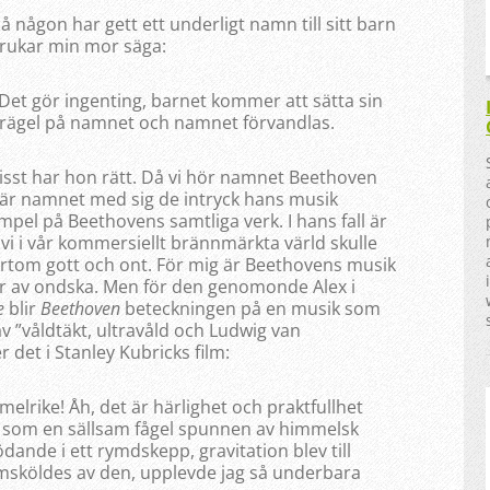
å någon har gett ett underligt namn till sitt barn
rukar min mor säga:
 Det gör ingenting, barnet kommer att sätta sin
rägel på namnet och namnet förvandlas.
isst har hon rätt. Då vi hör namnet Beethoven
är namnet med sig de intryck hans musik
ämpel på Beethovens samtliga verk. I hans fall är
 vi i vår kommersiellt brännmärkta värld skulle
ortom gott och ont. För mig är Beethovens musik
år av ondska. Men för den genomonde Alex i
e
blir
Beethoven
beteckningen på en musik som
av ”våldtäkt, ultravåld och Ludwig van
 det i Stanley Kubricks film:
elrike! Åh, det är härlighet och praktfullhet
var som en sällsam fågel spunnen av himmelsk
flödande i ett rymdskepp, gravitation blev till
sköldes av den, upplevde jag så underbara