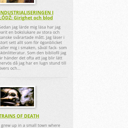
INDUSTRIALISERINGEN I
ŁÓDŹ: Girighet och blod
Sedan jag lärde mig läsa har jag
varit en bokslukare av stora och
kanske svårartade mått. Jag läser i
stort sett allt som för ögonblicket
faller mig i smaken, såväl fack- som
skönlitteratur. Som den bibliofil jag
är händer det ofta att jag blir lätt
nervös då jag har en lugn stund till
övers och...
TRAINS OF DEATH
I grew up in a small town where