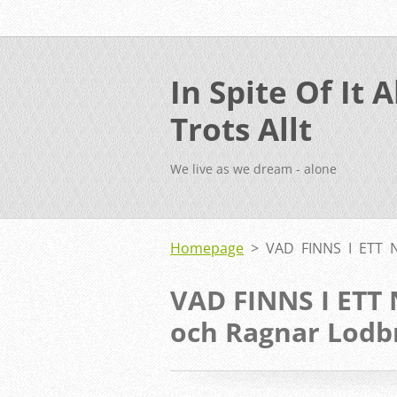
In Spite Of It Al
Trots Allt
We live as we dream - alone
Homepage
>
VAD FINNS I ETT 
VAD FINNS I ET
och Ragnar Lodb