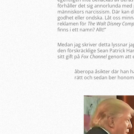
förhåller det sig annorlunda med 
människors narcissism. Där kan de
godhet eller ondska. Låt oss minna
reklamen för
The Walt Disney Com
finns i ett namn? Allt!”
Medan jag skriver detta lyssnar j
den förskräcklige Sean Patrick H
sitt gift på
Fox Channel
genom att e
åberopa åsikter där han h
rätt och sedan ber honom