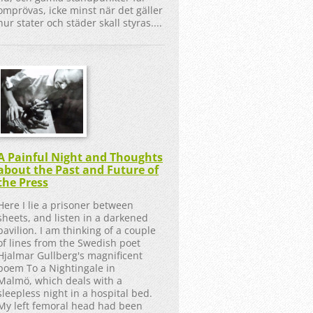
omprövas, icke minst när det gäller
hur stater och städer skall styras....
A Painful Night and Thoughts
about the Past and Future of
the Press
Here I lie a prisoner between
sheets, and listen in a darkened
pavilion. I am thinking of a couple
of lines from the Swedish poet
Hjalmar Gullberg's magnificent
poem To a Nightingale in
Malmö, which deals with a
sleepless night in a hospital bed.
My left femoral head had been