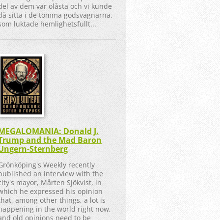
del av dem var olåsta och vi kunde
då sitta i de tomma godsvagnarna,
som luktade hemlighetsfullt...
MEGALOMANIA: Donald J.
Trump and the Mad Baron
Ungern-Sternberg
Grönköping's Weekly recently
published an interview with the
city's mayor, Mårten Sjökvist, in
which he expressed his opinion
that, among other things, a lot is
happening in the world right now,
and old opinions need to be