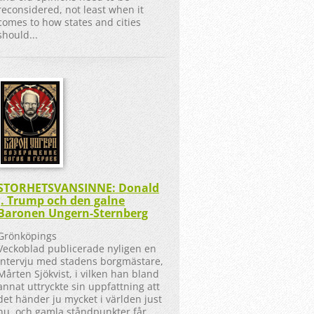
reconsidered, not least when it
comes to how states and cities
should...
STORHETSVANSINNE: Donald
J. Trump och den galne
Baronen Ungern-Sternberg
Grönköpings
Veckoblad publicerade nyligen en
intervju med stadens borgmästare,
Mårten Sjökvist, i vilken han bland
annat uttryckte sin uppfattning att
det händer ju mycket i världen just
nu, och gamla ståndpunkter får