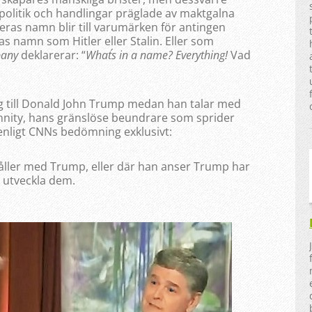
politik och handlingar präglade av maktgalna
ras namn blir till varumärken för antingen
s namn som Hitler eller Stalin. Eller som
pany
deklarerar: “
What´s in a name? Everything!
Vad
ag till Donald John Trump medan han talar med
annity, hans gränslöse beundrare som sprider
nligt CNNs bedömning exklusivt:
åller med Trump, eller där han anser Trump har
 utveckla dem.