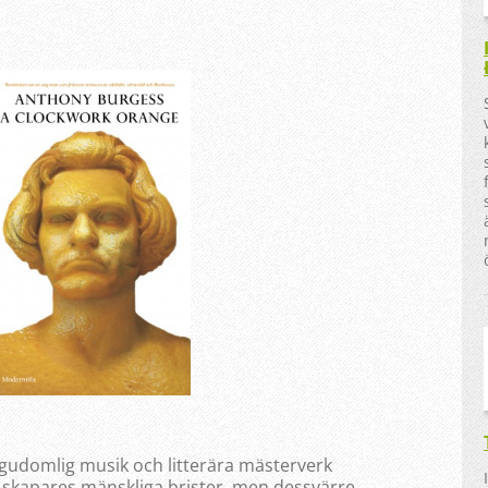
gudomlig musik och litterära mästerverk
s skapares mänskliga brister, men dessvärre