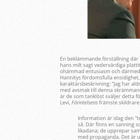
En beklämmande förställning där Tr
hans milt sagt vedervärdiga plat
ohämmad entusiasm och därmed bli
Hannitys fördomsfulla ensidighet,
karaktärsbeskrivning: ”Jag har aldr
med avsmak till denna skrämmand
är de som tanklöst sväljer detta fö
Levi,
Förintelsens
främste skildrare
Information är idag den "tr
så. Där finns en sanning s
likadana; de upprepar sam
med propaganda. Det är u