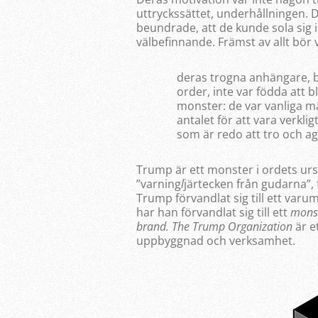
uttryckssättet, underhållningen. D
beundrade, att de kunde sola sig
välbefinnande. Främst av allt bör vi
deras trogna anhängare, b
order, inte var födda att b
monster: de var vanliga män
antalet för att vara verklig
som är redo att tro och age
Trump är ett monster i ordets urs
”varning
l
järtecken från gudarna”,
Trump förvandlat sig till ett var
har han förvandlat sig till ett
mons
brand. The Trump Organization
är e
uppbyggnad och verksamhet.