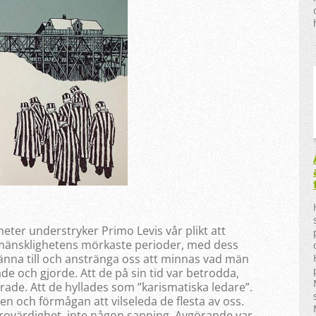
eter understryker Primo Levis vår plikt att
änsklighetens mörkaste perioder, med dess
nna till och anstränga oss att minnas vad män
ade och gjorde. Att de på sin tid var betrodda,
ade. Att de hyllades som ”karismatiska ledare”.
n och förmågan att vilseleda de flesta av oss.
trovärdighet, inte någon sanning. Avgörande var