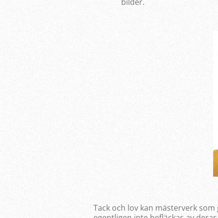
bilder.
Tack och lov kan mästerverk som 
egentligen inte befläckas av dera