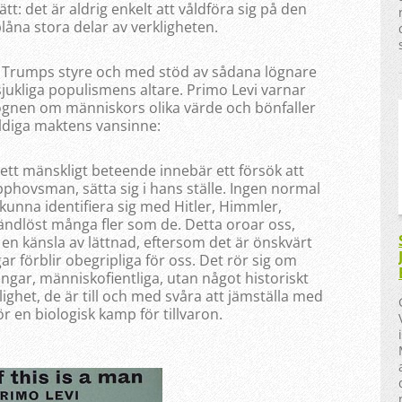
lätt: det är aldrig enkelt att våldföra sig på den
låna stora delar av verkligheten.
d Trumps styre och med stöd av sådana lögnare
jukliga populismens altare. Primo Levi varnar
lögnen om människors olika värde och bönfaller
äldiga maktens vansinne:
er ett mänskligt beteende innebär ett försök att
pphovsman, sätta sig i hans ställe. Ingen normal
unna identifiera sig med Hitler, Himmler,
ndlöst många fler som de. Detta oroar oss,
en känsla av lättnad, eftersom det är önskvärt
r förblir obegripliga för oss. Det rör sig om
gar, människofientliga, utan något historiskt
ighet, de är till och med svåra att jämställa med
 en biologisk kamp för tillvaron.