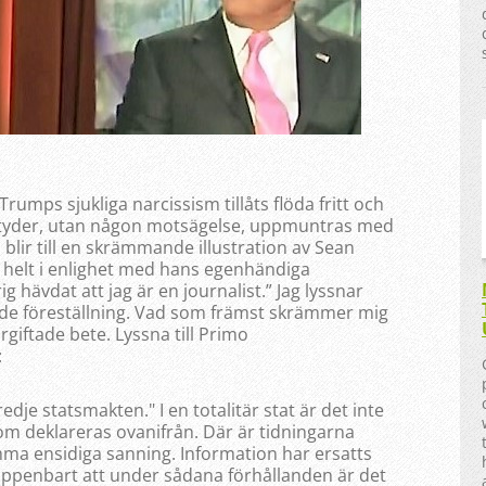
umps sjukliga narcissism tillåts flöda fritt och
tityder, utan någon motsägelse, uppmuntras med
r till en skrämmande illustration av Sean
 helt i enlighet med hans egenhändiga
ig hävdat att jag är en journalist.” Jag lyssnar
e föreställning. Vad som främst skrämmer mig
rgiftade bete. Lyssna till Primo
:
edje statsmakten." I en totalitär stat är det inte
om deklareras ovanifrån. Där är tidningarna
ma ensidiga sanning. Information har ersatts
ppenbart att under sådana förhållanden är det