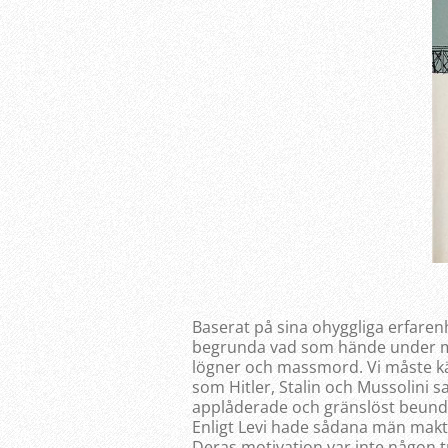
Baserat på sina ohyggliga erfarenh
begrunda vad som hände under m
lögner och massmord. Vi måste kä
som Hitler, Stalin och Mussolini s
applåderade och gränslöst beundr
Enligt Levi hade sådana män makte
Deras motivation var inte någon 