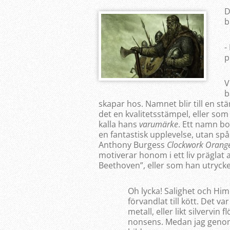
D
b
-
p
V
b
skapar hos. Namnet blir till en st
det en kvalitetsstämpel, eller som
kalla hans
varumärke
. Ett namn b
en fantastisk upplevelse, utan sp
Anthony Burgess
Clockwork Orang
motiverar honom i ett liv präglat 
Beethoven”, eller som han utrycker
Oh lycka! Salighet och Himm
förvandlat till kött. Det 
metall, eller likt silvervin 
nonsens. Medan jag genom