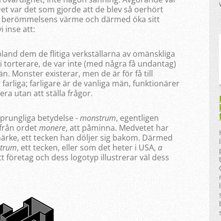
et var det som gjorde att de blev så oerhört
 i berömmelsens värme och därmed öka sitt
 inse att:
land dem de flitiga verkställarna av omänskliga
li torterare, de var inte (med några få undantag)
. Monster existerar, men de är för få till
t farliga; farligare är de vanliga män, funktionärer
ra utan att ställa frågor.
prungliga betydelse -
monstrum
, egentligen
 från ordet
monere
, att påminna. Medvetet har
umärke, ett tecken han döljer sig bakom. Därmed
trum
, ett tecken, eller som det heter i USA,
a
tt företag och dess logotyp illustrerar väl dess