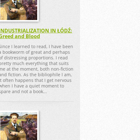
INDUSTRIALIZATION IN ŁÓDŹ:
Greed and Blood
Since I learned to read, I have been
a bookworm of great and perhaps
of distressing proportions. I read
pretty much everything that suits
me at the moment, both non-fiction
and fiction. As the bibliophile I am,
it often happens that I get nervous
when I have a quiet moment to
spare and not a book...