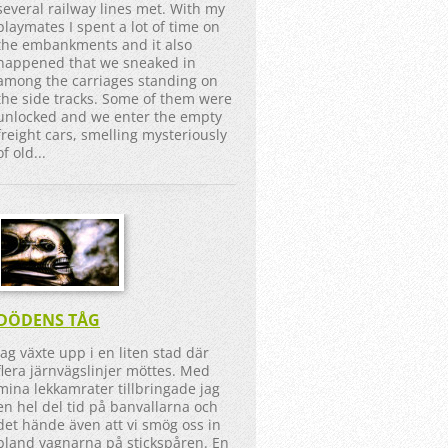
several railway lines met. With my
playmates I spent a lot of time on
the embankments and it also
happened that we sneaked in
among the carriages standing on
the side tracks. Some of them were
unlocked and we enter the empty
freight cars, smelling mysteriously
of old...
DÖDENS TÅG
Jag växte upp i en liten stad där
flera järnvägslinjer möttes. Med
mina lekkamrater tillbringade jag
en hel del tid på banvallarna och
det hände även att vi smög oss in
bland vagnarna på stickspåren. En