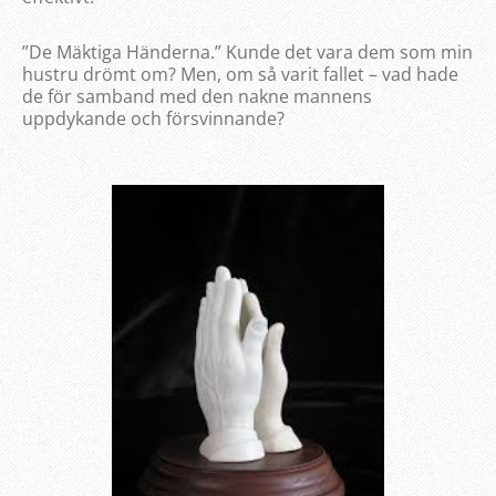
”De Mäktiga Händerna.” Kunde det vara dem som min
hustru drömt om? Men, om så varit fallet – vad hade
de för samband med den nakne mannens
uppdykande och försvinnande?