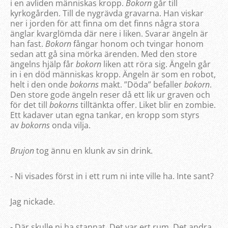
i en avliden människas kropp.
Bokorn
går till
kyrkogården. Till de nygrävda gravarna. Han viskar
ner i jorden för att finna om det finns några stora
änglar kvarglömda där nere i liken. Svarar ängeln är
han fast.
Bokorn
fångar honom och tvingar honom
sedan att gå sina mörka ärenden. Med den store
ängelns hjälp får
bokorn
liken att röra sig. Ängeln går
in i en död människas kropp. Ängeln är som en robot,
helt i den onde
bokorns
makt. ”Döda” befaller
bokorn
.
Den store gode ängeln reser då ett lik ur graven och
för det till
bokorns
tilltänkta offer. Liket blir en zombie.
Ett kadaver utan egna tankar, en kropp som styrs
av
bokorns
onda vilja.
Brujon
tog ännu en klunk av sin drink.
- Ni visades först in i ett rum ni inte ville ha. Inte sant?
Jag nickade.
- Där skulle ni ha stannat. Det var ert rum. Det andra