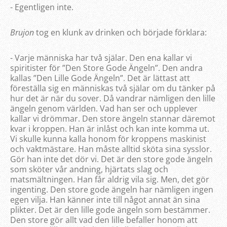
- Egentligen inte.
Brujon
tog en klunk av drinken och började förklara:
- Varje människa har två själar. Den ena kallar vi
spiritister för ”Den Store Gode Ängeln”. Den andra
kallas ”Den Lille Gode Ängeln”. Det är lättast att
föreställa sig en människas två själar om du tänker på
hur det är när du sover. Då vandrar nämligen den lille
ängeln genom världen. Vad han ser och upplever
kallar vi drömmar. Den store ängeln stannar däremot
kvar i kroppen. Han är inlåst och kan inte komma ut.
Vi skulle kunna kalla honom för kroppens maskinist
och vaktmästare. Han måste alltid sköta sina sysslor.
Gör han inte det dör vi. Det är den store gode ängeln
som sköter vår andning, hjärtats slag och
matsmältningen. Han får aldrig vila sig. Men, det gör
ingenting. Den store gode ängeln har nämligen ingen
egen vilja. Han känner inte till något annat än sina
plikter. Det är den lille gode ängeln som bestämmer.
Den store gör allt vad den lille befaller honom att