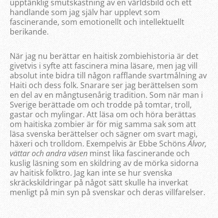
upptänklig smutskastning av en världsbild och ett
handlande som jag själv har upplevt som
fascinerande, som emotionellt och intellektuellt
berikande.
När jag nu berättar en haitisk zombiehistoria är det
givetvis i syfte att fascinera mina läsare, men jag vill
absolut inte bidra till någon rafflande svartmålning av
Haiti och dess folk. Snarare ser jag berättelsen som
en del av en mångtusenårig tradition. Som när man i
Sverige berättade om och trodde på tomtar, troll,
gastar och mylingar. Att läsa om och höra berättas
om haitiska zombier är för mig samma sak som att
läsa svenska berättelser och sägner om svart magi,
häxeri och trolldom. Exempelvis är Ebbe Schöns
Älvor,
vättar och andra väsen
minst lika fascinerande och
kuslig läsning som en skildring av de mörka sidorna
av haitisk folktro. Jag kan inte se hur svenska
skräckskildringar på något sätt skulle ha inverkat
menligt på min syn på svenskar och deras villfarelser.