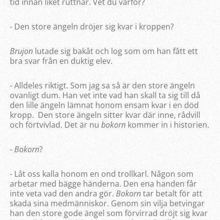
tid innan liket ruttnar. Vet du varför?
- Den store ängeln dröjer sig kvar i kroppen?
Brujon
lutade sig bakåt och log som om han fått ett
bra svar från en duktig elev.
- Alldeles riktigt. Som jag sa så är den store ängeln
ovanligt dum. Han vet inte vad han skall ta sig till då
den lille ängeln lämnat honom ensam kvar i en död
kropp. Den store ängeln sitter kvar där inne, rådvill
och förtvivlad. Det är nu
bokorn
kommer in i historien.
-
Bokorn
?
- Låt oss kalla honom en ond trollkarl. Någon som
arbetar med bägge händerna. Den ena handen får
inte veta vad den andra gör.
Bokorn
tar betalt för att
skada sina medmänniskor. Genom sin vilja betvingar
han den store gode ängel som förvirrad dröjt sig kvar