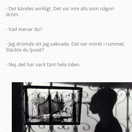
- Det kändes verkligt. Det var inte alls som någon
dröm.
- Vad menar du?
- Jag drömde att jag vaknade. Det var mörkt i rummet.
Släckte du ljuset?
- Nej, det har varit tänt hela tiden.