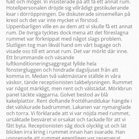
fukt och mögel. Vi insisterade på att få ett annat rum.
Hotellpersonalen dröjde sig villrådigt gestikulerande
kvar i dörröppningen. De diskuterade sinsemellan på
kreol och det var inte mycket vi förstod.
Uppenbarligen ville en av dem att vi skulle få ett annat
rum. De övriga tycktes dock mena att det föreslagna
rummet var förknippat med något slags problem.
Slutligen tog man likväl hand om vårt bagage och
visade oss till ett annat rum. Det var mörkt där inne.
Ett brummande och väsande
luftkonditioneringsaggregat fyllde hela
fönstergluggen och hindrade dagsljuset från att
komma in. Medan två vaktmästare ställde in våra
väskor, tände receptionisten takbelysningen. Rummet
var något märkligt, men rent och välstädat. Mörkbrun
panel täckte väggarna. Golvet bestod av blå
kakelplattor. Rent doftande frottéhanddukar hängde i
det välskurade badrummet. Lakanen var nymanglade
och torra. Vi förklarade att vi var nöjda med rummet,
ursäktade besväret vi orsakat och tackade för att vi
fått byta. Receptionisten såg dock olycklig ut och lät
blicken irra kring i rummet innan han svarade. Han
upprepade att rummet egentligen var reserverat,