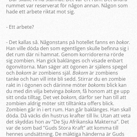
rummet var reserverat för någon annan. Någon som
hade ett arbete riktat mot sig.
- Ett arbete?
- Det kallas så. Någonstans på hotellet fanns en
bokor
.
Han ville döda den som egentligen skulle befinna sig i
det rum där ni hamnat. Genom korridorerna rörde
sig zombien. Han gick baklänges och visade enbart
ögonvitorna. Man säger att ögonen är själens spegel
och
bokorn
är zombiens själ.
Bokorn
är zombiens
tanke och han vill inte bli sedd. Stirrar du en zombie
rakt in i ögonen och därinne möter
bokorns
blick kan
du med din vilja betvinga
bokorn
, få honom att ge upp
sitt onda tilltag. Det vet
bokorn
, därför ser han till att
zombien aldrig möter sitt tilltänkta offers blick.
Zombien går in i ert rum. Han går baklänges. Han skall
döda. Då väcks din hustrus krafter till liv. Utan att veta
det skyddas hon av ”De Sju Afrikanska Makterna”. Det
var de som bad ”Guds Stora Kraft” att komma till
hennes undsättning. De mäktiga händerna är Guds