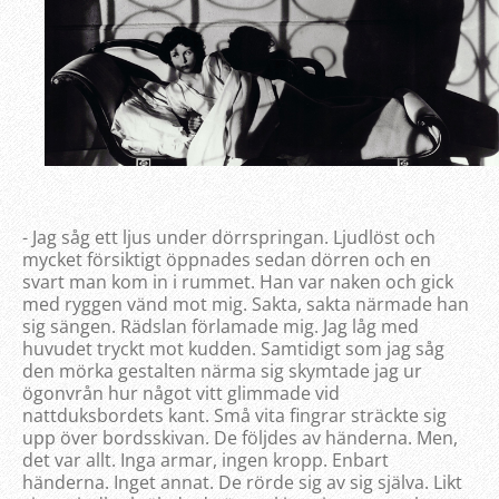
- Jag såg ett ljus under dörrspringan. Ljudlöst och
mycket försiktigt öppnades sedan dörren och en
svart man kom in i rummet. Han var naken och gick
med ryggen vänd mot mig. Sakta, sakta närmade han
sig sängen. Rädslan förlamade mig. Jag låg med
huvudet tryckt mot kudden. Samtidigt som jag såg
den mörka gestalten närma sig skymtade jag ur
ögonvrån hur något vitt glimmade vid
nattduksbordets kant. Små vita fingrar sträckte sig
upp över bordsskivan. De följdes av händerna. Men,
det var allt. Inga armar, ingen kropp. Enbart
händerna. Inget annat. De rörde sig av sig själva. Likt