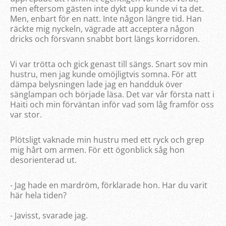
men eftersom gästen inte dykt upp kunde vi ta det.
Men, enbart för en natt. Inte någon längre tid. Han
räckte mig nyckeln, vägrade att acceptera någon
dricks och försvann snabbt bort längs korridoren.
Vi var trötta och gick genast till sängs. Snart sov min
hustru, men jag kunde omöjligtvis somna. För att
dämpa belysningen lade jag en handduk över
sänglampan och började läsa. Det var vår första natt i
Haiti och min förväntan inför vad som låg framför oss
var stor.
Plötsligt vaknade min hustru med ett ryck och grep
mig hårt om armen. För ett ögonblick såg hon
desorienterad ut.
- Jag hade en mardröm, förklarade hon. Har du varit
här hela tiden?
- Javisst, svarade jag.