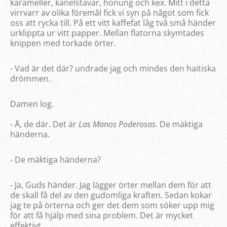
karameller, kanelstavar, honung och kex. Mitt i detta
virrvarr av olika föremål fick vi syn på något som fick
oss att rycka till. På ett vitt kaffefat låg två små händer
urklippta ur vitt papper. Mellan flatorna skymtades
knippen med torkade örter.
- Vad är det där? undrade jag och mindes den haitiska
drömmen.
Damen log.
- Å, de där. Det är
Las Manos Poderosas.
De mäktiga
händerna.
- De mäktiga händerna?
- Ja, Guds händer. Jag lägger örter mellan dem för att
de skall få del av den gudomliga kraften. Sedan kokar
jag te på örterna och ger det dem som söker upp mig
för att få hjälp med sina problem. Det är mycket
effektivt.