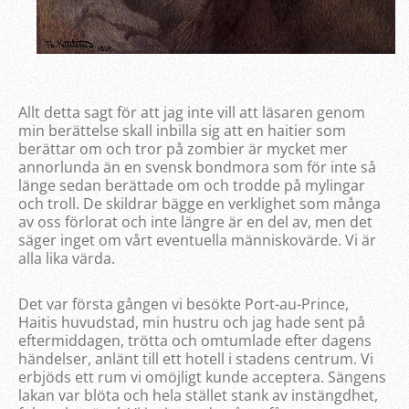
Allt detta sagt för att jag inte vill att läsaren genom
min berättelse skall inbilla sig att en haitier som
berättar om och tror på zombier är mycket mer
annorlunda än en svensk bondmora som för inte så
länge sedan berättade om och trodde på mylingar
och troll. De skildrar bägge en verklighet som många
av oss förlorat och inte längre är en del av, men det
säger inget om vårt eventuella människovärde. Vi är
alla lika värda.
Det var första gången vi besökte Port-au-Prince,
Haitis huvudstad, min hustru och jag hade sent på
eftermiddagen, trötta och omtumlade efter dagens
händelser, anlänt till ett hotell i stadens centrum. Vi
erbjöds ett rum vi omöjligt kunde acceptera. Sängens
lakan var blöta och hela stället stank av instängdhet,