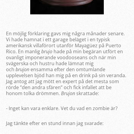
En möjlig förklaring gavs mig några månader senare.
Vi hade hamnat i ett garage beläget i en typisk
amerikansk villaförort utanför Mayagüez på Puerto
Rico. En manlig
brujo
hade på min begäran utfört en
ovanligt imponerande voodooseans och när min
svägerska och hustru hade lämnat mig
och
brujon
ensamma efter den omtumlande
upplevelsen bjöd han mig på en drink på sin veranda.
Jag antog att jag mött en expert på det mesta som
rörde ”den andra sfären” och fick infallet att be
honom tolka drömmen.
Brujon
skrattade:
- Inget kan vara enklare. Vet du vad en zombie är?
Jag tänkte efter en stund innan jag svarade: