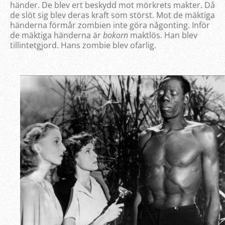
händer. De blev ert beskydd mot mörkrets makter. Då
de slöt sig blev deras kraft som störst. Mot de mäktiga
händerna förmår zombien inte göra någonting. Inför
de mäktiga händerna är
bokorn
maktlös. Han blev
tillintetgjord. Hans zombie blev ofarlig.