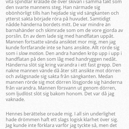
vita spindlar krälade de över skivan i samma takt som
den svarte mannens steg. Han närmade sig
obönhörligt tills han hejdade sig vid sängkanten och
ytterst sakta började röra på huvudet. Samtidigt
nådde händerna bordets mitt. De var mindre än
barnahänder och skimrade som om de vore gjorda av
porslin. En av dem lade sig med handflatan uppåt.
Mannen fortsatte vända ansiktet mor mig, men jag
kunde fortfarande inte se hans ansikte. Allt rörde sig
som i
slow motion
. Den andra handen kröp upp i upp i
handflatan på den som låg med handryggen nedåt.
Händerna slöt sig kring varandra i ett fast grepp. Den
nakne mannen vände då åter sitt ansikte mot dörren
och avlägsnade sig sakta från sängkanten. Medan
mannen rörde sig mot dörren lösgjorde sig händerna
från varandra. Mannen försvann ut genom dörren,
som ljudlöst slöt sig bakom honom. Det var då jag
vaknade.
Hennes berättelse oroade mig. I all sin underlighet
hade drömmen haft ett slags logisk klarhet över sig.
Jag kunde inte förklara varför jag tyckte så, men det