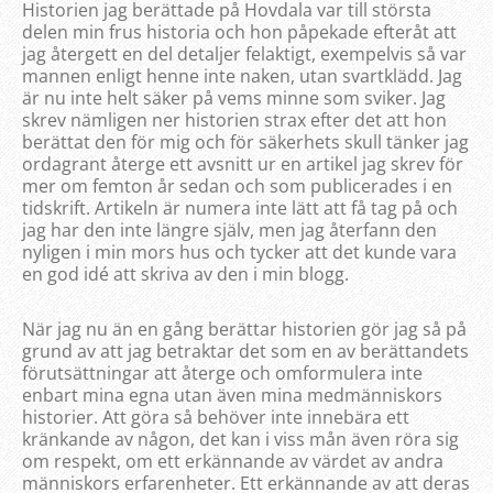
Historien jag berättade på Hovdala var till största
delen min frus historia och hon påpekade efteråt att
jag återgett en del detaljer felaktigt, exempelvis så var
mannen enligt henne inte naken, utan svartklädd. Jag
är nu inte helt säker på vems minne som sviker. Jag
skrev nämligen ner historien strax efter det att hon
berättat den för mig och för säkerhets skull tänker jag
ordagrant återge ett avsnitt ur en artikel jag skrev för
mer om femton år sedan och som publicerades i en
tidskrift. Artikeln är numera inte lätt att få tag på och
jag har den inte längre själv, men jag återfann den
nyligen i min mors hus och tycker att det kunde vara
en god idé att skriva av den i min blogg.
När jag nu än en gång berättar historien gör jag så på
grund av att jag betraktar det som en av berättandets
förutsättningar att återge och omformulera inte
enbart mina egna utan även mina medmänniskors
historier. Att göra så behöver inte innebära ett
kränkande av någon, det kan i viss mån även röra sig
om respekt, om ett erkännande av värdet av andra
människors erfarenheter. Ett erkännande av att deras