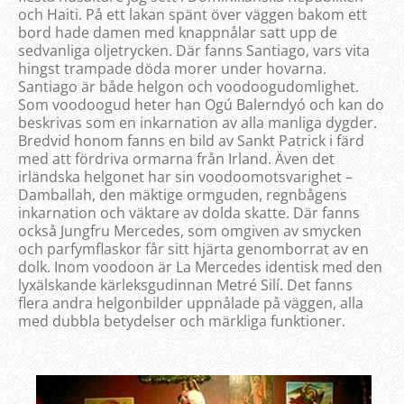
och Haiti. På ett lakan spänt över väggen bakom ett
bord hade damen med knappnålar satt upp de
sedvanliga oljetrycken. Där fanns Santiago, vars vita
hingst trampade döda morer under hovarna.
Santiago är både helgon och voodoogudomlighet.
Som voodoogud heter han Ogú Balerndyó och kan do
beskrivas som en inkarnation av alla manliga dygder.
Bredvid honom fanns en bild av Sankt Patrick i färd
med att fördriva ormarna från Irland. Även det
irländska helgonet har sin voodoomotsvarighet –
Damballah, den mäktige ormguden, regnbågens
inkarnation och väktare av dolda skatte. Där fanns
också Jungfru Mercedes, som omgiven av smycken
och parfymflaskor får sitt hjärta genomborrat av en
dolk. Inom voodoon är La Mercedes identisk med den
lyxälskande kärleksgudinnan Metré Silí. Det fanns
flera andra helgonbilder uppnålade på väggen, alla
med dubbla betydelser och märkliga funktioner.