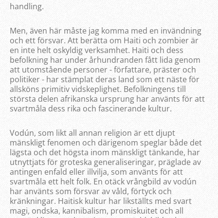
handling.
Men, även här måste jag komma med en invändning
och ett försvar. Att berätta om Haiti och zombier är
en inte helt oskyldig verksamhet. Haiti och dess
befolkning har under århundranden fått lida genom
att utomstående personer - författare, präster och
politiker - har stämplat deras land som ett näste för
allsköns primitiv vidskeplighet. Befolkningens till
största delen afrikanska ursprung har använts för att
svartmåla dess rika och fascinerande kultur.
Vodún, som likt all annan religion är ett djupt
mänskligt fenomen och därigenom speglar både det
lägsta och det högsta inom mänskligt tänkande, har
utnyttjats för groteska generaliseringar, präglade av
antingen enfald eller illvilja, som använts för att
svartmåla ett helt folk. En otäck vrångbild av vodún
har använts som försvar av våld, förtyck och
kränkningar. Haitisk kultur har likställts med svart
magi, ondska, kannibalism, promiskuitet och all