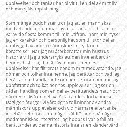
upplevelser och tankar har blivit till en del av mitt liv
och min självuppfattning.
Som många buddhister tror jag att en människas
medvetande är summan av olika tankar och känslor,
varav de flesta kommit till mig utifrån. Inom mig hyser
jag en karaktär och personlighet som till stor del är
uppbyggd av andra människors intryck och
berättelser. När jag nu återberättar min hustrus
historia vill jag understryka att den inte enbart är
hennes historia, den är även min – hennes
upplevelser har filtrerats genom mitt medvetande. Jag
dömer och tolkar inte henne. Jag berättar och vad jag
berättar om handlar inte om henne, utan om hur jag
uppfattat och tolkat hennes upplevelser. Jag ser en
sådan handling som en del av berättandets natur och
därmed också en del av författandets förbannelse.
Dagligen återger vi våra egna tolkningar av andra
människors upplevelser och vid närmare eftertanke
innebär det oftast inte något våldförande på någon
medmänniskas integritet. Jag hoppas i varje fall att
berättandet av denna historia inte är en klandervärd