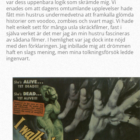
var dess uppenbara logik som skrämde mig. Vi
enades om att dagens omtumlande upplevelser hade
fått min hustrus undermedvetna att framkalla glömda
historier om voodoo, zombies och svart magi. Vi hade
helt enkelt sett för många usla skräckfilmer, fast i
själva verket är det mer jag än min hustru fascineras
av sådana filmer. I hemlighet var jag dock inte nöjd
med den förklaringen. Jag inbillade mig att drömmen
haft en slags mening, men mina tolkningsförsök ledde
ingenvart.