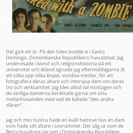
Det gick ett år. På den tiden bodde vi i Santo
Domingo, Dominikanska Republikens huvudstad. Jag
undervisade i konst och religionshistoria på ett
universitet och ibland ägnade jag eftermiddagarna åt
att söka upp olika
brujas,
voodoo-medier, för att
fotografera deras altare och intervjua dem om deras
tro och verksamhet. Jag blev alltid väl mottagen och
de vänliga damerna berättade gärna om sina
mellanhavanden med vad de kallade ”den andra
sfären”.
Jag och min hustru hade en kväll hamnat hos en dam
som hade sitt altare i sovrummet. Det såg ut som de
flesta husaltare jag sett i Dominikanska Republiken