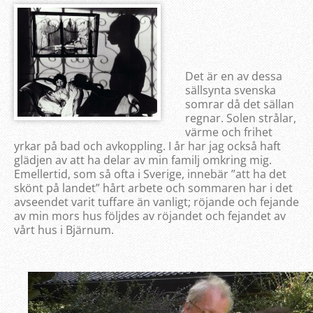
Det är en av dessa
sällsynta svenska
somrar då det sällan
regnar. Solen strålar,
värme och frihet
yrkar på bad och avkoppling. I år har jag också haft
glädjen av att ha delar av min familj omkring mig.
Emellertid, som så ofta i Sverige, innebär ”att ha det
skönt på landet” hårt arbete och sommaren har i det
avseendet varit tuffare än vanligt; röjande och fejande
av min mors hus följdes av röjandet och fejandet av
vårt hus i Bjärnum.