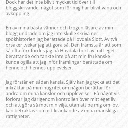
Dock har det inte blivit mycket tid över till
bloggskrivande, något som för mig har blivit vana och
avkoppling.
En av mina bästa vänner och trogen läsare av min
blogg undrade om jag inte skulle skriva ner
spökhistorien jag berättade på Hovdala Slott. Av två
orsaker tvekar jag att göra så. Den främsta är att som
så ofta förr fördes jag på Hovdala bort av mitt eget
berättande och tänkte inte på att min fru kanske
kunde ogilla att jag inför främlingar berättade om
henne och hennes upplevelser.
Jag förstår en sådan känsla. Själv kan jag tycka att det
inkräktar på min intigritet om någon berättar för
andra om mina känslor och upplevelser. På något vis
förlorar jag därigenom kontrollen över mitt eget liv
och att göra så mot min vilja, utan att be mig om lov,
kan betraktas som ett kränkande av mina mänskliga
rättigheter.